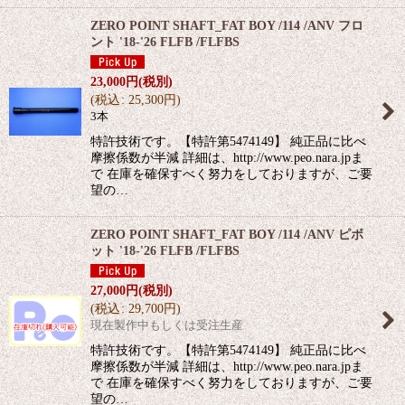
ZERO POINT SHAFT_FAT BOY /114 /ANV フロ
ント '18-'26 FLFB /FLFBS
23,000
円
(税別)
(
税込
:
25,300
円
)
3本
特許技術です。【特許第5474149】 純正品に比べ
摩擦係数が半減 詳細は、http://www.peo.nara.jpま
で 在庫を確保すべく努力をしておりますが、ご要
望の…
ZERO POINT SHAFT_FAT BOY /114 /ANV ピボ
ット '18-'26 FLFB /FLFBS
27,000
円
(税別)
(
税込
:
29,700
円
)
現在製作中もしくは受注生産
特許技術です。【特許第5474149】 純正品に比べ
摩擦係数が半減 詳細は、http://www.peo.nara.jpま
で 在庫を確保すべく努力をしておりますが、ご要
望の…