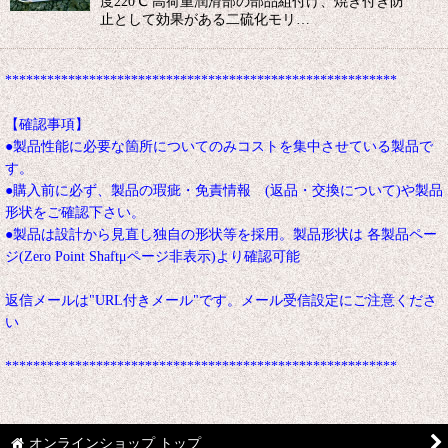
度220℃ 高荷重潤滑部の部品組付け、焼き付き防
止として効果がある二硫化モリ…
********************************************************
【確認事項】
●製品性能に必要な箇所についてのみコストを集中させている製品で
す。
●購入前に必ず、製品の瑕疵・免責情報 (返品・交換について)や製品
形状をご確認下さい。
●製品は設計から見直し独自の形状等を採用。製品形状は 各製品ペー
ジ(Zero Point Shaftμページ非表示)より確認可能
返信メールは"URL付きメール"です。メール受信設定にご注意くださ
い
********************************************************
オンラインショップ トップ