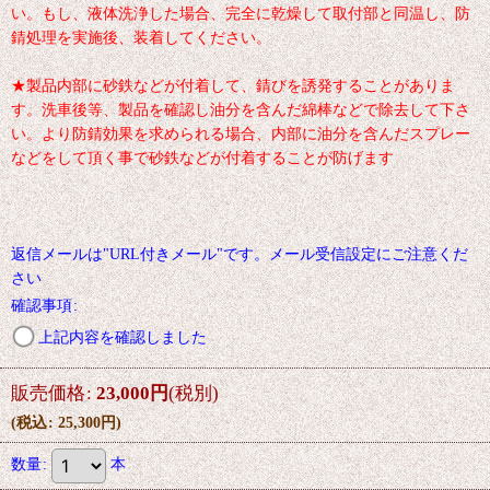
い。もし、液体洗浄した場合、完全に乾燥して取付部と同温し、防
錆処理を実施後、装着してください。
★製品内部に砂鉄などが付着して、錆びを誘発することがありま
す。洗車後等、製品を確認し油分を含んだ綿棒などで除去して下さ
い。より防錆効果を求められる場合、内部に油分を含んだスプレー
などをして頂く事で砂鉄などが付着することが防げます
返信メールは"URL付きメール"です。メール受信設定にご注意くだ
さい
確認事項
:
上記内容を確認しました
販売価格
:
23,000
円
(税別)
(
税込
:
25,300
円
)
数量
:
本