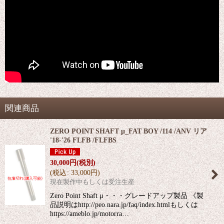
関連商品
ZERO POINT SHAFT μ_FAT BOY /114 /ANV リア
'18-'26 FLFB /FLFBS
30,000
円
(税別)
(
税込
:
33,000
円
)
現在製作中もしくは受注生産
Zero Point Shaft μ・・・グレードアップ製品 《製
品説明はhttp://peo.nara.jp/faq/index.htmlもしくは
https://ameblo.jp/motorra…