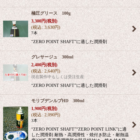
極圧グリース 100g
3,300
円
(税別)
(
税込
:
3,630
円
)
7本
“ZERO POINT SHAFT”に適した潤滑剤
グレサージュ 300ml
2,400
円
(税別)
(
税込
:
2,640
円
)
現在製作中もしくは受注生産
“ZERO POINT SHAFT”に適した潤滑剤
モリブデンルブHD 300ml
1,900
円
(税別)
(
税込
:
2,090
円
)
3本
“ZERO POINT SHAFT”“ZERO POINT LINK”に適
した潤滑剤 耐熱・高潤滑性・焼付き防止・耐熱温