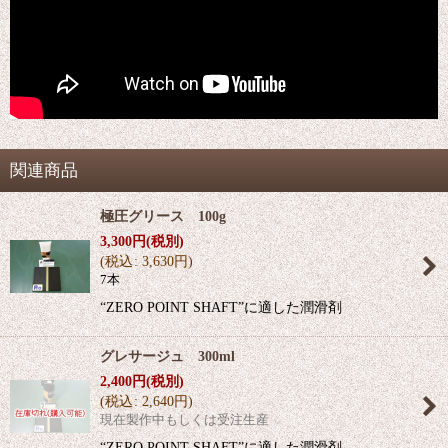
関連商品
極圧グリース 100g
3,300
円
(税別)
(
税込
:
3,630
円
)
7本
“ZERO POINT SHAFT”に適した潤滑剤
グレサージュ 300ml
2,400
円
(税別)
(
税込
:
2,640
円
)
現在製作中もしくは受注生産
“ZERO POINT SHAFT”に適した潤滑剤