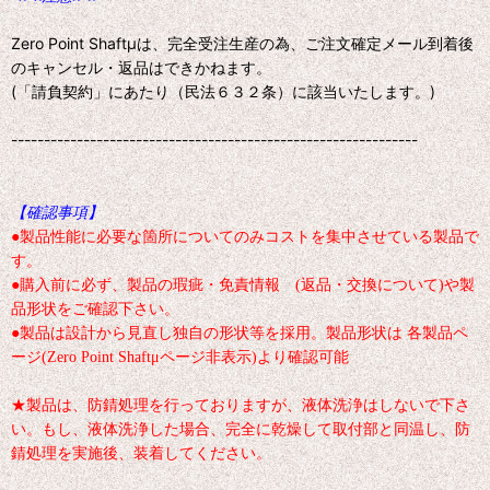
Zero Point Shaftμは、完全受注生産の為、ご注文確定メール到着後
のキャンセル・返品はできかねます。
(「請負契約」にあたり（民法６３２条）に該当いたします。)
--------------------------------------------------------------
【確認事項】
●製品性能に必要な箇所についてのみコストを集中させている製品で
す。
●購入前に必ず、製品の瑕疵・免責情報 (返品・交換について)や製
品形状をご確認下さい。
●製品は設計から見直し独自の形状等を採用。製品形状は 各製品ペ
ージ(Zero Point Shaftμページ非表示)より確認可能
★製品は、防錆処理を行っておりますが、液体洗浄はしないで下さ
い。もし、液体洗浄した場合、完全に乾燥して取付部と同温し、防
錆処理を実施後、装着してください。