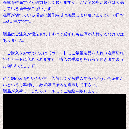
在庫を確保すべく努力をしておりますが、ご要望の多い製品は欠品
している場合がございます。
在庫が切れている場合の製作納期は製品により違いますが、60日〜
150日程度です。
製品はご注文が優先されますので必ずしも在庫が入荷するわけでは
ありません。
ご購入をお考えの方は【カート】にご希望製品を入れ（在庫切れ
でもカートに入れられます）、購入の手続きを行って頂きますよう
お願いいたします。
※予約のみを行いたい方、入荷してから購入するかどうかを決めた
いというお客様は、必ず銀行振込を選択して下さい。
製品が入荷しましたらメールにてご連絡を致します。