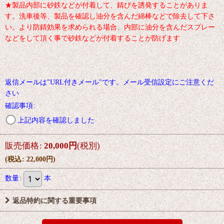
★製品内部に砂鉄などが付着して、錆びを誘発することがありま
す。洗車後等、製品を確認し油分を含んだ綿棒などで除去して下さ
い。より防錆効果を求められる場合、内部に油分を含んだスプレー
などをして頂く事で砂鉄などが付着することが防げます
返信メールは"URL付きメール"です。メール受信設定にご注意くだ
さい
確認事項
:
上記内容を確認しました
販売価格
:
20,000
円
(税別)
(
税込
:
22,000
円
)
数量
:
本
返品特約に関する重要事項