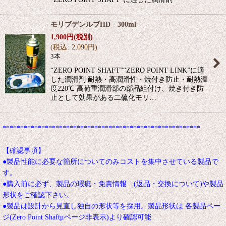
モリブデンルブHD 300ml
1,900
円
(税別)
(
税込
:
2,090
円
)
3本
“ZERO POINT SHAFT”“ZERO POINT LINK”に適
した潤滑剤 耐熱・高潤滑性・焼付き防止・耐熱温
度220℃ 高荷重潤滑部の部品組付け、焼き付き防
止として効果がある二硫化モリ…
********************************************************
【確認事項】
●製品性能に必要な箇所についてのみコストを集中させている製品で
す。
●購入前に必ず、製品の瑕疵・免責情報 (返品・交換について)や製品
形状をご確認下さい。
●製品は設計から見直し独自の形状等を採用。製品形状は 各製品ペー
ジ(Zero Point Shaftμページ非表示)より確認可能