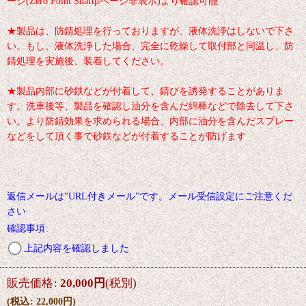
ージ(Zero Point Shaftμページ非表示)より確認可能
★製品は、防錆処理を行っておりますが、液体洗浄はしないで下さ
い。もし、液体洗浄した場合、完全に乾燥して取付部と同温し、防
錆処理を実施後、装着してください。
★製品内部に砂鉄などが付着して、錆びを誘発することがありま
す。洗車後等、製品を確認し油分を含んだ綿棒などで除去して下さ
い。より防錆効果を求められる場合、内部に油分を含んだスプレー
などをして頂く事で砂鉄などが付着することが防げます
返信メールは"URL付きメール"です。メール受信設定にご注意くだ
さい
確認事項
:
上記内容を確認しました
販売価格
:
20,000
円
(税別)
(
税込
:
22,000
円
)