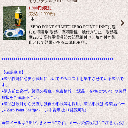
モリブデンルブHD 300ml
1,900
円
(税別)
(
税込
:
2,090
円
)
3本
“ZERO POINT SHAFT”“ZERO POINT LINK”に適
した潤滑剤 耐熱・高潤滑性・焼付き防止・耐熱温
度220℃ 高荷重潤滑部の部品組付け、焼き付き防
止として効果がある二硫化モリ…
********************************************************
【確認事項】
●製品性能に必要な箇所についてのみコストを集中させている製品で
す。
●購入前に必ず、製品の瑕疵・免責情報 (返品・交換について)や製品
形状をご確認下さい。
●製品は設計から見直し独自の形状等を採用。製品形状は 各製品ペー
ジ(Zero Point Shaftμページ非表示)より確認可能
返信メールは"URL付きメール"です。メール受信設定にご注意くださ