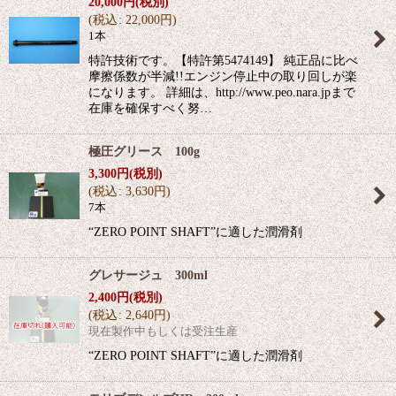
20,000
円
(税別)
(
税込
:
22,000
円
)
1本
特許技術です。【特許第5474149】 純正品に比べ
摩擦係数が半減!!エンジン停止中の取り回しが楽
になります。 詳細は、http://www.peo.nara.jpまで
在庫を確保すべく努…
極圧グリース 100g
3,300
円
(税別)
(
税込
:
3,630
円
)
7本
“ZERO POINT SHAFT”に適した潤滑剤
グレサージュ 300ml
2,400
円
(税別)
(
税込
:
2,640
円
)
現在製作中もしくは受注生産
“ZERO POINT SHAFT”に適した潤滑剤