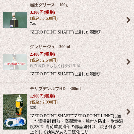
極圧グリース 100g
3,300
円
(税別)
(
税込
:
3,630
円
)
7本
“ZERO POINT SHAFT”に適した潤滑剤
グレサージュ 300ml
2,400
円
(税別)
(
税込
:
2,640
円
)
現在製作中もしくは受注生産
“ZERO POINT SHAFT”に適した潤滑剤
モリブデンルブHD 300ml
1,900
円
(税別)
(
税込
:
2,090
円
)
3本
“ZERO POINT SHAFT”“ZERO POINT LINK”に適
した潤滑剤 耐熱・高潤滑性・焼付き防止・耐熱温
度220℃ 高荷重潤滑部の部品組付け、焼き付き防
止として効果がある二硫化モリ…