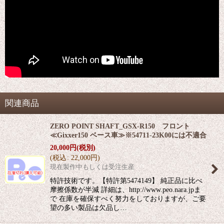
関連商品
ZERO POINT SHAFT_GSX-R150 フロント
≪Gixxer150 ベース車≫※54711-23K00には不適合
20,000
円
(税別)
(
税込
:
22,000
円
)
現在製作中もしくは受注生産
特許技術です。【特許第5474149】 純正品に比べ
摩擦係数が半減 詳細は、http://www.peo.nara.jpま
で 在庫を確保すべく努力をしておりますが、ご要
望の多い製品は欠品し…