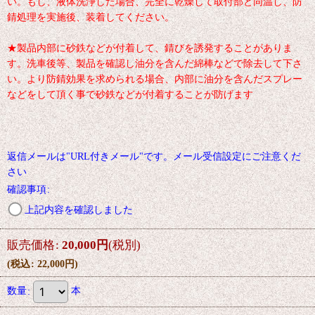
い。もし、液体洗浄した場合、完全に乾燥して取付部と同温し、防
錆処理を実施後、装着してください。
★製品内部に砂鉄などが付着して、錆びを誘発することがありま
す。洗車後等、製品を確認し油分を含んだ綿棒などで除去して下さ
い。より防錆効果を求められる場合、内部に油分を含んだスプレー
などをして頂く事で砂鉄などが付着することが防げます
返信メールは"URL付きメール"です。メール受信設定にご注意くだ
さい
確認事項
:
上記内容を確認しました
販売価格
:
20,000
円
(税別)
(
税込
:
22,000
円
)
数量
:
本