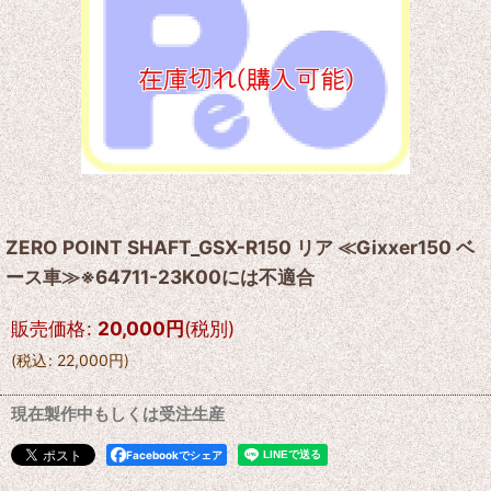
ZERO POINT SHAFT_GSX-R150 リア ≪Gixxer150 ベ
ース車≫※64711-23K00には不適合
販売価格
:
20,000
円
(税別)
(
税込
:
22,000
円
)
現在製作中もしくは受注生産
Facebookでシェア