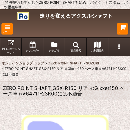
特許技術を生かしたZERO POINT SHAFTを始め、バイク カスタム パ
ーツ販売中!!
走りを変えるアクスルシャフト
メニュー
カート
P.E.O. ホームペ
カレンダー
カテゴリ
商品検索
ご利用案内
ージ へ
オンラインショップ トップ
>
ZERO POINT SHAFT
>
SUZUKI
>
ZERO POINT SHAFT_GSX-R150 リア ≪Gixxer150 ベース車≫※64711-23K00
には不適合
ZERO POINT SHAFT_GSX-R150 リア ≪Gixxer150 ベ
ース車≫※64711-23K00には不適合