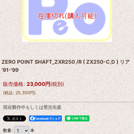
ZERO POINT SHAFT_ZXR250 /R ( ZX250-C,D ) リア
'91-'99
販売価格
:
23,000
円
(税別)
(
税込
:
25,300
円
)
現在製作中もしくは受注生産
Facebookでシェア
数量
:
本