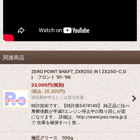
関連商品
ZERO POINT SHAFT_ZXR250 /R ( ZX250-C,D
) フロント '91-'99
23,000
円
(税別)
(
税込
:
25,300
円
)
現在製作中もしくは受注生産
特許技術です。【特許第5474149】 純正品に比べ
摩擦係数が半減!!エンジン停止中の取り回しが楽
になります。 詳細は、http://www.peo.nara.jpま
で 在庫を確保すべく努…
極圧グリース 100g