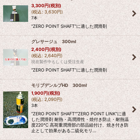
3,300
円
(税別)
(
税込
:
3,630
円
)
7本
“ZERO POINT SHAFT”に適した潤滑剤
グレサージュ 300ml
2,400
円
(税別)
(
税込
:
2,640
円
)
現在製作中もしくは受注生産
“ZERO POINT SHAFT”に適した潤滑剤
モリブデンルブHD 300ml
1,900
円
(税別)
(
税込
:
2,090
円
)
3本
“ZERO POINT SHAFT”“ZERO POINT LINK”に適
した潤滑剤 耐熱・高潤滑性・焼付き防止・耐熱温
度220℃ 高荷重潤滑部の部品組付け、焼き付き防
止として効果がある二硫化モリ…