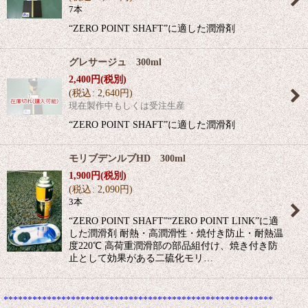
7本
“ZERO POINT SHAFT”に適した潤滑剤
グレサージュ 300ml
2,400
円
(税別)
(
税込
:
2,640
円
)
現在製作中もしくは受注生産
“ZERO POINT SHAFT”に適した潤滑剤
モリブデンルブHD 300ml
1,900
円
(税別)
(
税込
:
2,090
円
)
3本
“ZERO POINT SHAFT”“ZERO POINT LINK”に適
した潤滑剤 耐熱・高潤滑性・焼付き防止・耐熱温
度220℃ 高荷重潤滑部の部品組付け、焼き付き防
止として効果がある二硫化モリ…
********************************************************