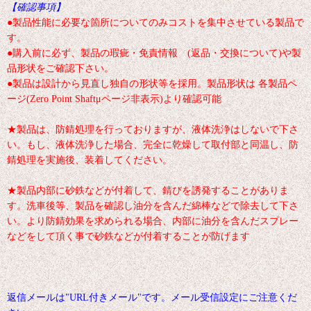
【確認事項】
●製品性能に必要な箇所についてのみコストを集中させている製品で
す。
●購入前に必ず、製品の瑕疵・免責情報 (返品・交換について)や製
品形状をご確認下さい。
●製品は設計から見直し独自の形状等を採用。製品形状は 各製品ペ
ージ(Zero Point Shaftμページ非表示)より確認可能
★製品は、防錆処理を行っておりますが、液体洗浄はしないで下さ
い。もし、液体洗浄した場合、完全に乾燥して取付部と同温し、防
錆処理を実施後、装着してください。
★製品内部に砂鉄などが付着して、錆びを誘発することがありま
す。洗車後等、製品を確認し油分を含んだ綿棒などで除去して下さ
い。より防錆効果を求められる場合、内部に油分を含んだスプレー
などをして頂く事で砂鉄などが付着することが防げます
返信メールは"URL付きメール"です。メール受信設定にご注意くだ