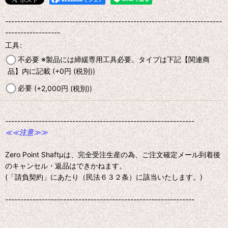
-----------------------------------------------------------------------
------------------
工具
:
不必要 ※製品には締緩専用工具必要。タイプは下記【関連商
品】内に記載
(+0
円
(税別)
)
必要
(+2,000
円
(税別)
)
--------------------------------------------------------------
≪≪注意≫≫
Zero Point Shaftμは、完全受注生産の為、ご注文確定メール到着後
のキャンセル・返品はできかねます。
(「請負契約」にあたり（民法６３２条）に該当いたします。)
--------------------------------------------------------------