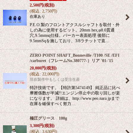
2,500
円
(税別)
(
税込
:
2,750
円
)
在庫あり
P.E.O.製のフロントアクスルシャフトを取付・外
しの為に使用するビット。20mm hex,φ8.0貫通
穴,9.5mmsq仕様。パーカー表面処理 後部に
9.5mmSqを施しており、3/8ラチットで直…
ZERO POINT SHAFT_Bonneville /T100 /SE /EFI
/carburet（フレームNo.380777-）リア '01-'15
20,000
円
(税別)
(
税込
:
22,000
円
)
現在製作中もしくは受注生産
特許技術です。【特許第5474149】 純正品に比べ
摩擦係数が半減!!エンジン停止中の取り回しが楽
になります。 詳細は、http://www.peo.nara.jpまで
在庫を確保すべく努力…
極圧グリース 100g
3,300
円
(税別)
(
税込
:
3,630
円
)