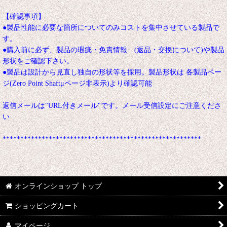
【確認事項】
●製品性能に必要な箇所についてのみコストを集中させている製品で
す。
●購入前に必ず、製品の瑕疵・免責情報 (返品・交換について)や製品
形状をご確認下さい。
●製品は設計から見直し独自の形状等を採用。製品形状は 各製品ペー
ジ(Zero Point Shaftμページ非表示)より確認可能
返信メールは"URL付きメール"です。メール受信設定にご注意くださ
い
********************************************************
オンラインショップ トップ
ショッピングカート
マイページ