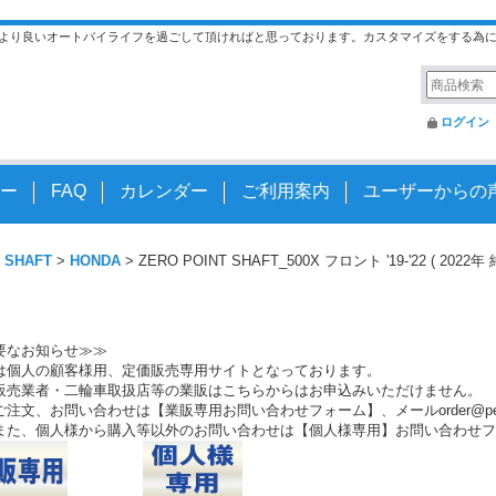
より良いオートバイライフを過ごして頂ければと思っております。カスタマイズをする為
ログイン
ー
FAQ
カレンダー
ご利用案内
ユーザーからの
 SHAFT
>
HONDA
>
ZERO POINT SHAFT_500X フロント '19-'22 ( 202
要なお知らせ≫≫
は個人の顧客様用、定価販売専用サイトとなっております。
販売業者・二輪車取扱店等の業販はこちらからはお申込みいただけません。
注文、お問い合わせは【業販専用お問い合わせフォーム】、メールorder@peo.
また、個人様から購入等以外のお問い合わせは【個人様専用】お問い合わせフ