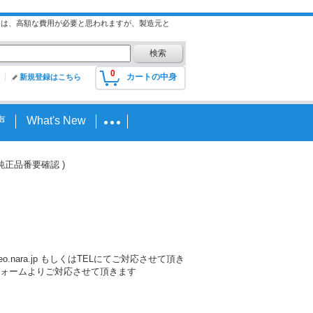
には、高額な費用が必要と思われますが、製造元と
0
カートの中身
新規登録はこちら
声
What's New
2年 純正品番要確認 )
nara.jp もしくはTELにてご対応させて頂き
ォームよりご対応させて頂きます