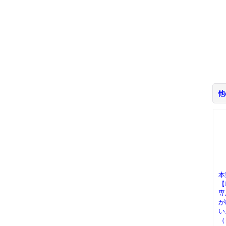
他
本
【
専
が
い
（