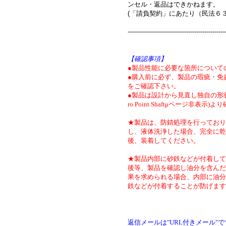
ンセル・返品はできかねます。
(「請負契約」にあたり（民法６
------------------------------------------------
【確認事項】
●製品性能に必要な箇所について
●購入前に必ず、製品の瑕疵・免
をご確認下さい。
●製品は設計から見直し独自の形状
ro Point Shaftμページ非表示)
★製品は、防錆処理を行っており
し、液体洗浄した場合、完全に乾
後、装着してください。
★製品内部に砂鉄などが付着して
後等、製品を確認し油分を含んだ
果を求められる場合、内部に油分
鉄などが付着することが防げます
返信メールは"URL付きメール"