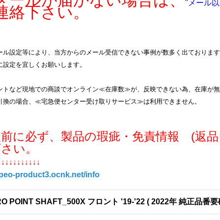
ールが届かない場合は、
"メール以
連絡下さい。
ル設定等により、当方からのメール受信できない事例が数多く出ております。info
に設定を宜しくお願いします。
ントなど現地での商談でオンライン≪在庫数≫が、反映できない為、在庫が無
引換の場合、≪宅急便センター受け取りサービス≫は利用できません。
入前に必ず、製品の瑕疵・免責情報 (返品
下さい。
↓↓↓↓↓↓↓↓↓↓↓
/peo-product3.ocnk.net/info
O POINT SHAFT_500X フロント '19-'22 ( 2022年 純正品番要