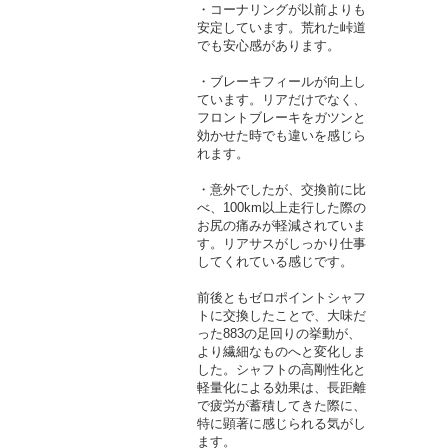
・コーナリングが以前よりも
安定しています。荒れた峠道
でも安心感があります。
・ブレーキフィールが向上し
ています。リアだけでなく、
フロントブレーキをガツンと
効かせた時でも違いを感じら
れます。
・意外でしたが、交換前に比
べ、100km以上走行した際の
お尻の痛みが軽減されていま
す。リアサスがしっかり仕事
してくれている感じです。
前後ともゼロポイントシャフ
トに交換したことで、大味だ
った883の足回りの挙動が、
より繊細なものへと変化しま
した。シャフトの高剛性化と
軽量化による効果は、長距離
で疲労が蓄積してきた際に、
特に顕著に感じられる気がし
ます。