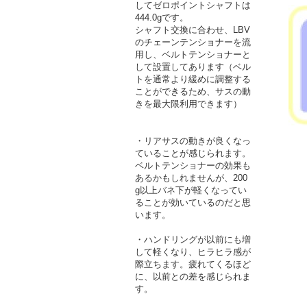
してゼロポイントシャフトは
444.0gです。
シャフト交換に合わせ、LBV
のチェーンテンショナーを流
用し、ベルトテンショナーと
して設置してあります（ベル
トを通常より緩めに調整する
ことができるため、サスの動
きを最大限利用できます）
・リアサスの動きが良くなっ
ていることが感じられます。
ベルトテンショナーの効果も
あるかもしれませんが、200
g以上バネ下が軽くなってい
ることが効いているのだと思
います。
・ハンドリングが以前にも増
して軽くなり、ヒラヒラ感が
際立ちます。疲れてくるほど
に、以前との差を感じられま
す。