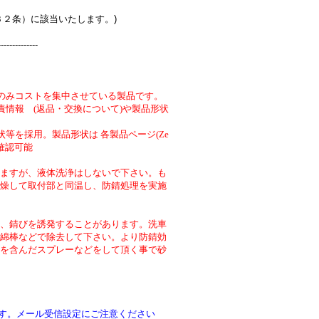
３２条）に該当いたします。)
--------------
のみコストを集中させている製品です。
責情報 (返品・交換について)や製品形状
等を採用。製品形状は 各製品ページ(Ze
より確認可能
ますが、液体洗浄はしないで下さい。も
燥して取付部と同温し、防錆処理を実施
、錆びを誘発することがあります。洗車
綿棒などで除去して下さい。より防錆効
を含んだスプレーなどをして頂く事で砂
です。メール受信設定にご注意ください