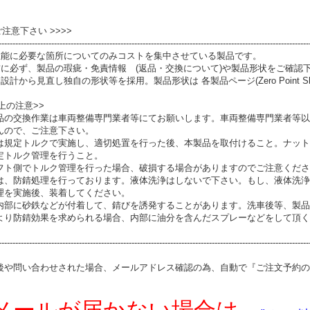
 ご注意下さい >>>>
----------------------------------------------------------------------------------------------------------------
性能に必要な箇所についてのみコストを集中させている製品です。
前に必ず、製品の瑕疵・免責情報 (返品・交換について)や製品形状をご確認
設計から見直し独自の形状等を採用。製品形状は 各製品ページ(Zero Point S
上の注意>>
品の交換作業は車両整備専門業者等にてお願いします。車両整備専門業者等以
んので、ご注意下さい。
は規定トルクで実施し、適切処置を行った後、本製品を取付けること。ナット
定トルク管理を行うこと。
フト側でトルク管理を行った場合、破損する場合がありますのでご注意くださ
は、防錆処理を行っております。液体洗浄はしないで下さい。もし、液体洗浄
理を実施後、装着してください。
内部に砂鉄などが付着して、錆びを誘発することがあります。洗車後等、製品
より防錆効果を求められる場合、内部に油分を含んだスプレーなどをして頂く
----------------------------------------------------------------------------------------------------------------
後や問い合わせされた場合、メールアドレス確認の為、自動で『ご注文予約の