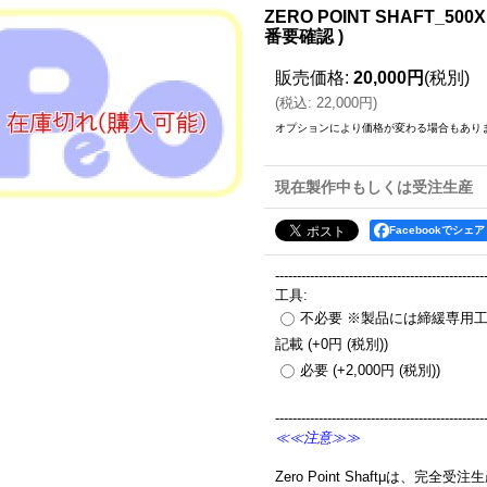
ZERO POINT SHAFT_500X
番要確認 )
販売価格
:
20,000円
(税別)
(
税込
:
22,000円
)
オプションにより価格が変わる場合もあり
現在製作中もしくは受注生産
Facebookでシェア
------------------------------------------------
工具
:
不必要 ※製品には締緩専用
記載
(+0円
(税別)
)
必要
(+2,000円
(税別)
)
------------------------------------------------
≪≪注意≫≫
Zero Point Shaftμは、