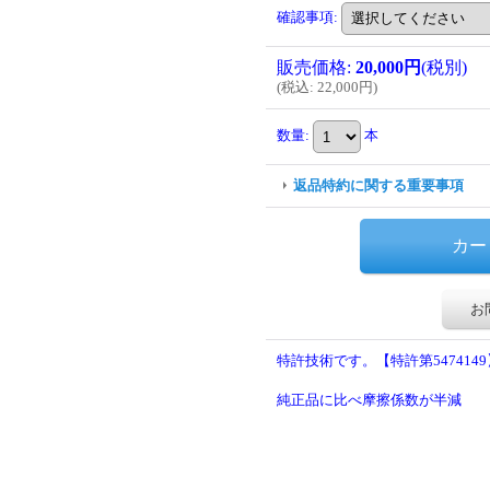
確認事項
:
販売価格
:
20,000円
(税別)
(
税込
:
22,000円
)
数量
:
本
返品特約に関する重要事項
お
特許技術です。【特許第5474149
純正品に比べ摩擦係数が半減