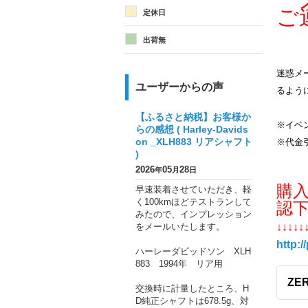
メ
ご
定休日
出荷無
迷惑メー
ユーザーからの声
るよう
【ふるさと納税】お客様か
※イベ
らの感想 ( Harley-Davids
on _XLH883 リアシャフト
※代金
)
2026
05
28
年
月
日
購
早速装着させていただき、軽
く100kmほどテストランして
認
みたので、インプレッション
をメールいたします。
↓↓↓↓↓
http:/
ハーレーダビッドソン XLH
883 1994年 リア用
ZER
交換時に計量したところ、H
D純正シャフトは678.5g、対