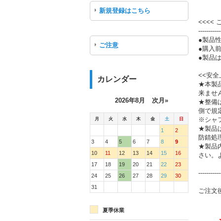
新規登録はこちら
<<<<
-----------
●製品
ご注意
●購入
●製品は
<<安全
カレンダー
★本製
来ませ
2026年8月
次月»
★整備
側で規
月
火
水
木
金
土
日
※シャ
★製品
1
2
防錆処
3
4
5
6
7
8
9
★製品
10
11
12
13
14
15
16
さい。
17
18
19
20
21
22
23
-----------
24
25
26
27
28
29
30
31
ご注文
夏季休業