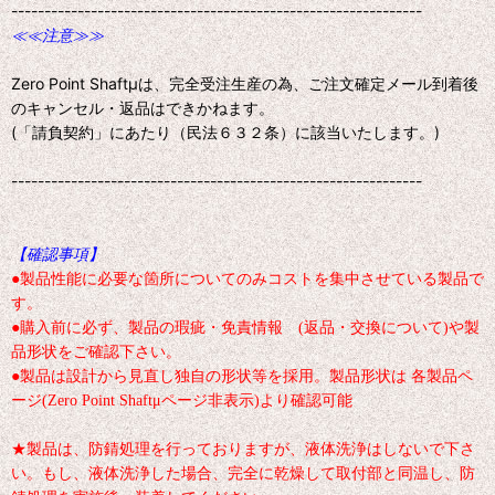
--------------------------------------------------------------
≪≪注意≫≫
Zero Point Shaftμは、完全受注生産の為、ご注文確定メール到着後
のキャンセル・返品はできかねます。
(「請負契約」にあたり（民法６３２条）に該当いたします。)
--------------------------------------------------------------
【確認事項】
●製品性能に必要な箇所についてのみコストを集中させている製品で
す。
●購入前に必ず、製品の瑕疵・免責情報 (返品・交換について)や製
品形状をご確認下さい。
●製品は設計から見直し独自の形状等を採用。製品形状は 各製品ペ
ージ(Zero Point Shaftμページ非表示)より確認可能
★製品は、防錆処理を行っておりますが、液体洗浄はしないで下さ
い。もし、液体洗浄した場合、完全に乾燥して取付部と同温し、防