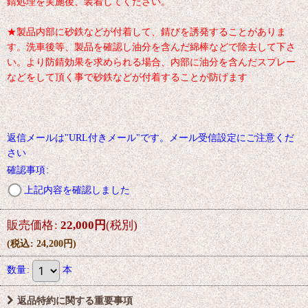
錆処理を実施後、装着してください。
★製品内部に砂鉄などが付着して、錆びを誘発することがありま
す。洗車後等、製品を確認し油分を含んだ綿棒などで除去して下さ
い。より防錆効果を求められる場合、内部に油分を含んだスプレー
などをして頂く事で砂鉄などが付着することが防げます
返信メールは"URL付きメール"です。メール受信設定にご注意くだ
さい
確認事項
:
上記内容を確認しました
販売価格
:
22,000
円
(税別)
(
税込
:
24,200
円
)
数量
:
本
返品特約に関する重要事項