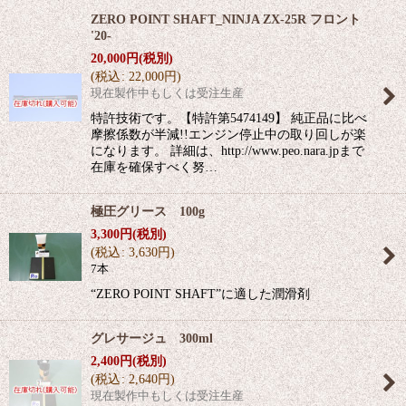
ZERO POINT SHAFT_NINJA ZX-25R フロント
'20-
20,000
円
(税別)
(
税込
:
22,000
円
)
現在製作中もしくは受注生産
特許技術です。【特許第5474149】 純正品に比べ
摩擦係数が半減!!エンジン停止中の取り回しが楽
になります。 詳細は、http://www.peo.nara.jpまで
在庫を確保すべく努…
極圧グリース 100g
3,300
円
(税別)
(
税込
:
3,630
円
)
7本
“ZERO POINT SHAFT”に適した潤滑剤
グレサージュ 300ml
2,400
円
(税別)
(
税込
:
2,640
円
)
現在製作中もしくは受注生産