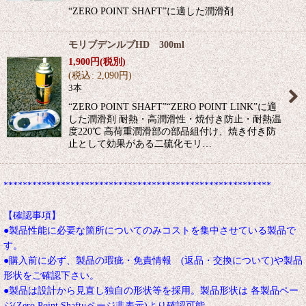
“ZERO POINT SHAFT”に適した潤滑剤
モリブデンルブHD 300ml
1,900
円
(税別)
(
税込
:
2,090
円
)
3本
“ZERO POINT SHAFT”“ZERO POINT LINK”に適
した潤滑剤 耐熱・高潤滑性・焼付き防止・耐熱温
度220℃ 高荷重潤滑部の部品組付け、焼き付き防
止として効果がある二硫化モリ…
********************************************************
【確認事項】
●製品性能に必要な箇所についてのみコストを集中させている製品で
す。
●購入前に必ず、製品の瑕疵・免責情報 (返品・交換について)や製品
形状をご確認下さい。
●製品は設計から見直し独自の形状等を採用。製品形状は 各製品ペー
ジ(Zero Point Shaftμページ非表示)より確認可能