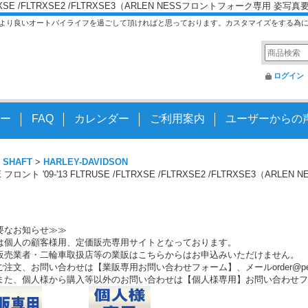
 /FLTRXSE /FLTRXSE2 /FLTRXSE3（ARLEN NESSフロントフォーク専用 姿写
より良いオートバイライフを過ごして頂ければと思っております。カスタマイズをする為
ログイン
ー
FAQ
カレンダー
ご利用案内
ユーザーからの
 SHAFT
>
HARLEY-DAVIDSON
IDE フロント '09-'13 FLTRUSE /FLTRXSE /FLTRXSE2 /FLTRXSE3
要なお知らせ≫≫
は個人の顧客様用、定価販売専用サイトとなっております。
販売業者・二輪車取扱店等の業販はこちらからはお申込みいただけません。
注文、お問い合わせは【業販専用お問い合わせフォーム】、メールorder@peo.
また、個人様から購入等以外のお問い合わせは【個人様専用】お問い合わせフ