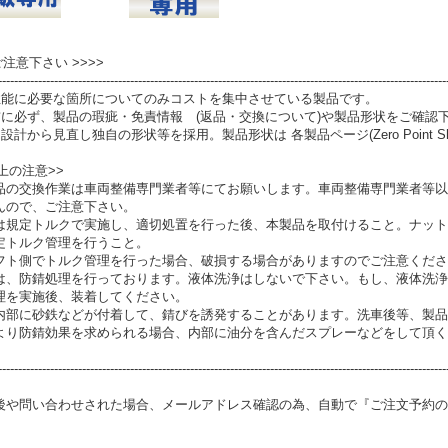
 ご注意下さい >>>>
----------------------------------------------------------------------------------------------------------------
性能に必要な箇所についてのみコストを集中させている製品です。
前に必ず、製品の瑕疵・免責情報 (返品・交換について)や製品形状をご確認
設計から見直し独自の形状等を採用。製品形状は 各製品ページ(Zero Point S
上の注意>>
品の交換作業は車両整備専門業者等にてお願いします。車両整備専門業者等以
んので、ご注意下さい。
は規定トルクで実施し、適切処置を行った後、本製品を取付けること。ナット
定トルク管理を行うこと。
フト側でトルク管理を行った場合、破損する場合がありますのでご注意くださ
は、防錆処理を行っております。液体洗浄はしないで下さい。もし、液体洗浄
理を実施後、装着してください。
内部に砂鉄などが付着して、錆びを誘発することがあります。洗車後等、製品
より防錆効果を求められる場合、内部に油分を含んだスプレーなどをして頂く
----------------------------------------------------------------------------------------------------------------
後や問い合わせされた場合、メールアドレス確認の為、自動で『ご注文予約の