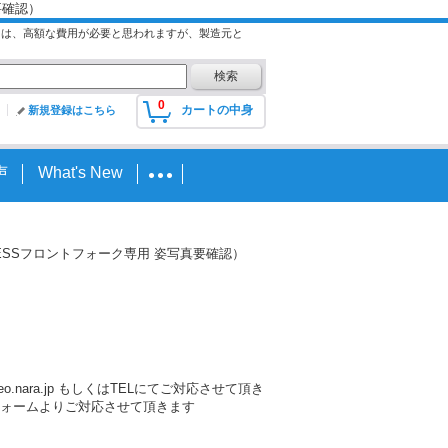
真要確認）
には、高額な費用が必要と思われますが、製造元と
0
カートの中身
新規登録はこちら
声
What's New
（ARLEN NESSフロントフォーク専用 姿写真要確認）
nara.jp もしくはTELにてご対応させて頂き
ォームよりご対応させて頂きます