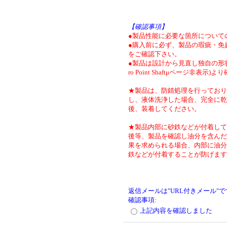
【確認事項】
●製品性能に必要な箇所について
●購入前に必ず、製品の瑕疵・免
をご確認下さい。
●製品は設計から見直し独自の形状
ro Point Shaftμページ非表示)
★製品は、防錆処理を行っており
し、液体洗浄した場合、完全に乾
後、装着してください。
★製品内部に砂鉄などが付着して
後等、製品を確認し油分を含んだ
果を求められる場合、内部に油分
鉄などが付着することが防げます
返信メールは"URL付きメール"
確認事項
:
上記内容を確認しました