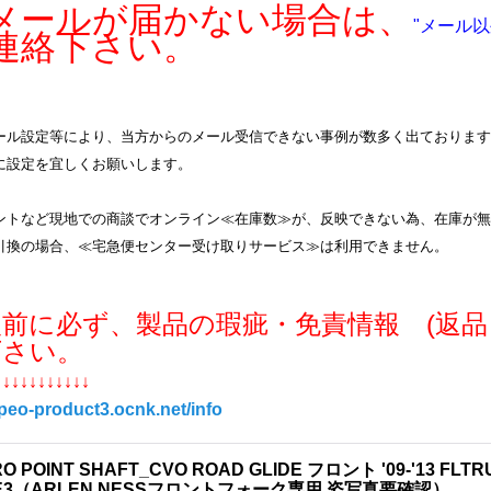
ールが届かない場合は、
"メール以
連絡下さい。
ル設定等により、当方からのメール受信できない事例が数多く出ております。info
に設定を宜しくお願いします。
ントなど現地での商談でオンライン≪在庫数≫が、反映できない為、在庫が無
引換の場合、≪宅急便センター受け取りサービス≫は利用できません。
入前に必ず、製品の瑕疵・免責情報 (返品
下さい。
↓↓↓↓↓↓↓↓↓↓↓
/peo-product3.ocnk.net/info
O POINT SHAFT_CVO ROAD GLIDE フロント '09-'13 FLTRU
E3（ARLEN NESSフロントフォーク専用 姿写真要確認）