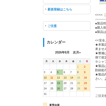
新規登録はこちら
<<<<
-----------
●製品
ご注意
●購入
●製品は
<<安全
カレンダー
★本製
来ませ
2026年8月
次月»
★整備
側で規
月
火
水
木
金
土
日
※シャ
★製品
1
2
防錆処
3
4
5
6
7
8
9
★製品
10
11
12
13
14
15
16
さい。
17
18
19
20
21
22
23
-----------
24
25
26
27
28
29
30
31
ご注文
夏季休業