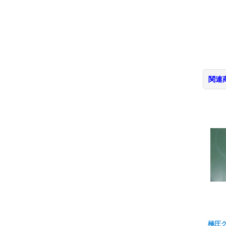
関連
極圧グ