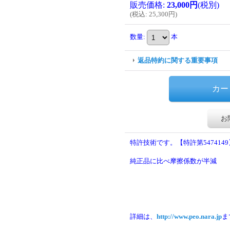
販売価格
:
23,000円
(税別)
(
税込
:
25,300円
)
数量
:
本
返品特約に関する重要事項
お
特許技術です。【特許第5474149
純正品に比べ摩擦係数が半減
詳細は、
http://www.peo.nara.jp
ま