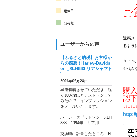
メ
ご
定休日
出荷無
迷惑メー
ユーザーからの声
るよう
【ふるさと納税】お客様か
※イベ
らの感想 ( Harley-Davids
on _XLH883 リアシャフト
※代金
)
2026
05
28
年
月
日
購
早速装着させていただき、軽
く100kmほどテストランして
認
みたので、インプレッション
をメールいたします。
↓↓↓↓↓
http:/
ハーレーダビッドソン XLH
883 1994年 リア用
ZER
交換時に計量したところ、H
XS