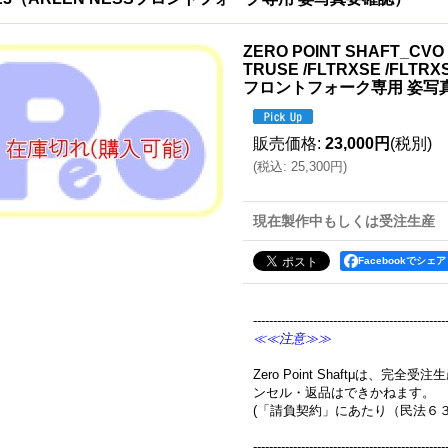
ZERO POINT SHAFT_CVO 
TRUSE /FLTRXSE /FLTR
フロントフォーク専用 姿写
販売価格
:
23,000円
(税別)
(
税込
:
25,300円
)
現在製作中もしくは受注生産
Facebookでシェア
------------------------------------------------
≪≪注意≫≫
Zero Point Shaftμは、
ンセル・返品はできかねます。
(「請負契約」にあたり（民法６
------------------------------------------------