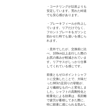
・コーナリングが以前よりも
安定しています。荒れた峠道
でも安心感があります。
・ブレーキフィールが向上し
ています。リアだけでなく、
フロントブレーキをガツンと
効かせた時でも違いを感じら
れます。
・意外でしたが、交換前に比
べ、100km以上走行した際の
お尻の痛みが軽減されていま
す。リアサスがしっかり仕事
してくれている感じです。
前後ともゼロポイントシャフ
トに交換したことで、大味だ
った883の足回りの挙動が、
より繊細なものへと変化しま
した。シャフトの高剛性化と
軽量化による効果は、長距離
で疲労が蓄積してきた際に、
特に顕著に感じられる気がし