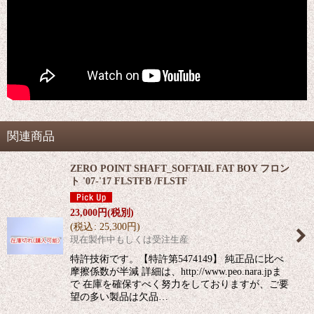
関連商品
ZERO POINT SHAFT_SOFTAIL FAT BOY フロン
ト '07-'17 FLSTFB /FLSTF
23,000
円
(税別)
(
税込
:
25,300
円
)
現在製作中もしくは受注生産
特許技術です。【特許第5474149】 純正品に比べ
摩擦係数が半減 詳細は、http://www.peo.nara.jpま
で 在庫を確保すべく努力をしておりますが、ご要
望の多い製品は欠品…