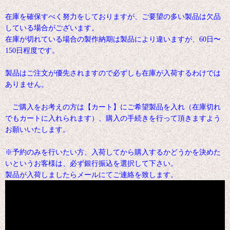
在庫を確保すべく努力をしておりますが、ご要望の多い製品は欠品
している場合がございます。
在庫が切れている場合の製作納期は製品により違いますが、60日〜
150日程度です。
製品はご注文が優先されますので必ずしも在庫が入荷するわけでは
ありません。
ご購入をお考えの方は【カート】にご希望製品を入れ（在庫切れ
でもカートに入れられます）、購入の手続きを行って頂きますよう
お願いいたします。
※予約のみを行いたい方、入荷してから購入するかどうかを決めた
いというお客様は、必ず銀行振込を選択して下さい。
製品が入荷しましたらメールにてご連絡を致します。