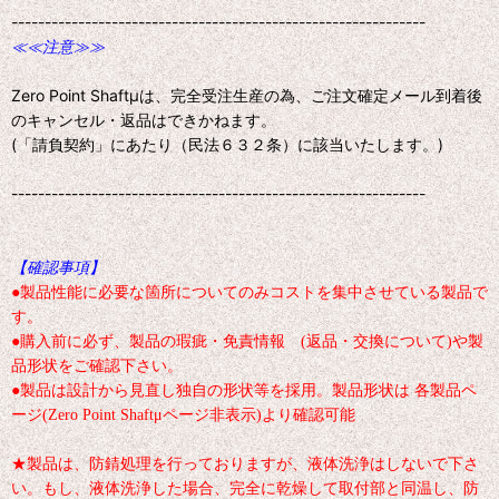
--------------------------------------------------------------
≪≪注意≫≫
Zero Point Shaftμは、完全受注生産の為、ご注文確定メール到着後
のキャンセル・返品はできかねます。
(「請負契約」にあたり（民法６３２条）に該当いたします。)
--------------------------------------------------------------
【確認事項】
●製品性能に必要な箇所についてのみコストを集中させている製品で
す。
●購入前に必ず、製品の瑕疵・免責情報 (返品・交換について)や製
品形状をご確認下さい。
●製品は設計から見直し独自の形状等を採用。製品形状は 各製品ペ
ージ(Zero Point Shaftμページ非表示)より確認可能
★製品は、防錆処理を行っておりますが、液体洗浄はしないで下さ
い。もし、液体洗浄した場合、完全に乾燥して取付部と同温し、防