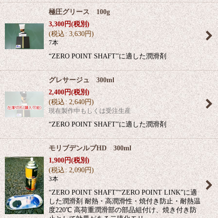
極圧グリース 100g
3,300
円
(税別)
(
税込
:
3,630
円
)
7本
“ZERO POINT SHAFT”に適した潤滑剤
グレサージュ 300ml
2,400
円
(税別)
(
税込
:
2,640
円
)
現在製作中もしくは受注生産
“ZERO POINT SHAFT”に適した潤滑剤
モリブデンルブHD 300ml
1,900
円
(税別)
(
税込
:
2,090
円
)
3本
“ZERO POINT SHAFT”“ZERO POINT LINK”に適
した潤滑剤 耐熱・高潤滑性・焼付き防止・耐熱温
度220℃ 高荷重潤滑部の部品組付け、焼き付き防