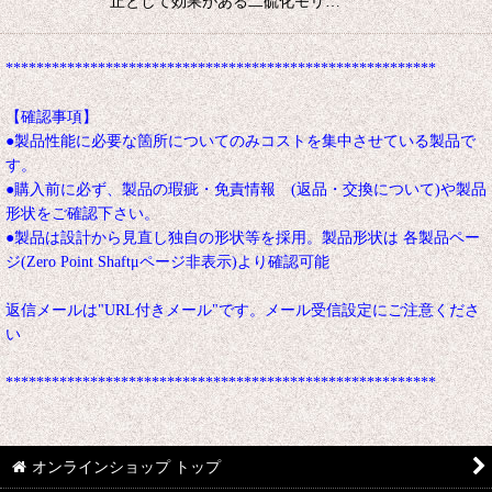
止として効果がある二硫化モリ…
********************************************************
【確認事項】
●製品性能に必要な箇所についてのみコストを集中させている製品で
す。
●購入前に必ず、製品の瑕疵・免責情報 (返品・交換について)や製品
形状をご確認下さい。
●製品は設計から見直し独自の形状等を採用。製品形状は 各製品ペー
ジ(Zero Point Shaftμページ非表示)より確認可能
返信メールは"URL付きメール"です。メール受信設定にご注意くださ
い
********************************************************
オンラインショップ トップ