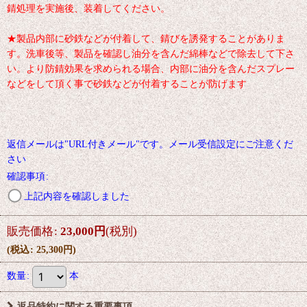
錆処理を実施後、装着してください。
★製品内部に砂鉄などが付着して、錆びを誘発することがありま
す。洗車後等、製品を確認し油分を含んだ綿棒などで除去して下さ
い。より防錆効果を求められる場合、内部に油分を含んだスプレー
などをして頂く事で砂鉄などが付着することが防げます
返信メールは"URL付きメール"です。メール受信設定にご注意くだ
さい
確認事項
:
上記内容を確認しました
販売価格
:
23,000
円
(税別)
(
税込
:
25,300
円
)
数量
:
本
返品特約に関する重要事項