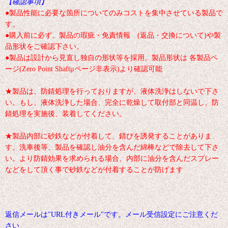
【確認事項】
●製品性能に必要な箇所についてのみコストを集中させている製品で
す。
●購入前に必ず、製品の瑕疵・免責情報 (返品・交換について)や製
品形状をご確認下さい。
●製品は設計から見直し独自の形状等を採用。製品形状は 各製品ペ
ージ(Zero Point Shaftμページ非表示)より確認可能
★製品は、防錆処理を行っておりますが、液体洗浄はしないで下さ
い。もし、液体洗浄した場合、完全に乾燥して取付部と同温し、防
錆処理を実施後、装着してください。
★製品内部に砂鉄などが付着して、錆びを誘発することがありま
す。洗車後等、製品を確認し油分を含んだ綿棒などで除去して下さ
い。より防錆効果を求められる場合、内部に油分を含んだスプレー
などをして頂く事で砂鉄などが付着することが防げます
返信メールは"URL付きメール"です。メール受信設定にご注意くだ
さい