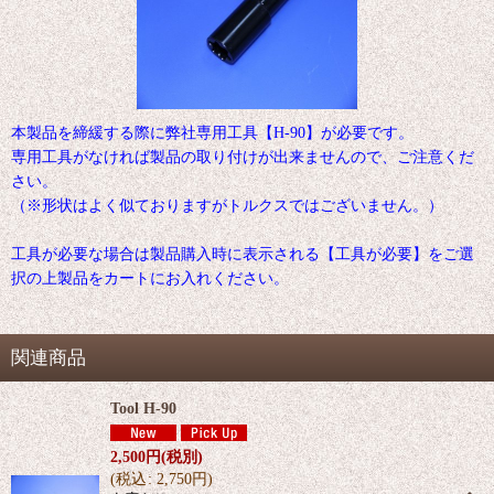
本製品を締緩する際に弊社専用工具【H-90】が必要です。
専用工具がなければ製品の取り付けが出来ませんので、ご注意くだ
さい。
（※形状はよく似ておりますがトルクスではございません。）
工具が必要な場合は製品購入時に表示される【工具が必要】をご選
択の上製品をカートにお入れください。
関連商品
Tool H-90
2,500
円
(税別)
(
税込
:
2,750
円
)