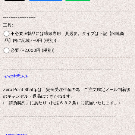
-----------------------------------------------------------------------
------------------
工具
:
不必要 ※製品には締緩専用工具必要。タイプは下記【関連商
品】内に記載
(+0
円
(税別)
)
必要
(+2,000
円
(税別)
)
--------------------------------------------------------------
≪≪注意≫≫
Zero Point Shaftμは、完全受注生産の為、ご注文確定メール到着後
のキャンセル・返品はできかねます。
(「請負契約」にあたり（民法６３２条）に該当いたします。)
--------------------------------------------------------------