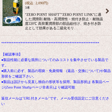
(
税込
:
2,090
円
)
3本
“ZERO POINT SHAFT”“ZERO POINT LINK”に適
した潤滑剤 耐熱・高潤滑性・焼付き防止・耐熱温
度220℃ 高荷重潤滑部の部品組付け、焼き付き防
止として効果がある二硫化モリ…
********************************************************
【確認事項】
●製品性能に必要な箇所についてのみコストを集中させている製品で
す。
●購入前に必ず、製品の瑕疵・免責情報 (返品・交換について)や製品
形状をご確認下さい。
●製品は設計から見直し独自の形状等を採用。製品形状は 各製品ペー
ジ(Zero Point Shaftμページ非表示)より確認可能
返信メールは"URL付きメール"です。メール受信設定にご注意くださ
い