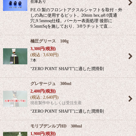
在庫あり
P.E.O.製のフロントアクスルシャフトを取付・外
しの為に使用するビット。20mm hex,φ8.0貫通
穴,9.5mmsq仕様。パーカー表面処理 後部に
9.5mmSqを施しており、3/8ラチットで直…
極圧グリース 100g
3,300
円
(税別)
(
税込
:
3,630
円
)
7本
“ZERO POINT SHAFT”に適した潤滑剤
グレサージュ 300ml
2,400
円
(税別)
(
税込
:
2,640
円
)
現在製作中もしくは受注生産
“ZERO POINT SHAFT”に適した潤滑剤
モリブデンルブHD 300ml
1,900
円
(税別)