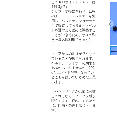
してゼロポイントシャフトは
444.0gです。
シャフト交換に合わせ、LBV
のチェーンテンショナーを流
用し、ベルトテンショナーと
して設置してあります（ベル
トを通常より緩めに調整する
ことができるため、サスの動
きを最大限利用できます）
・リアサスの動きが良くなっ
ていることが感じられます。
ベルトテンショナーの効果も
あるかもしれませんが、200
g以上バネ下が軽くなってい
ることが効いているのだと思
います。
・ハンドリングが以前にも増
して軽くなり、ヒラヒラ感が
際立ちます。疲れてくるほど
に、以前との差を感じられま
す。