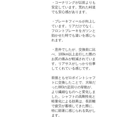
・コーナリングが以前よりも
安定しています。荒れた峠道
でも安心感があります。
・ブレーキフィールが向上し
ています。リアだけでなく、
フロントブレーキをガツンと
効かせた時でも違いを感じら
れます。
・意外でしたが、交換前に比
べ、100km以上走行した際の
お尻の痛みが軽減されていま
す。リアサスがしっかり仕事
してくれている感じです。
前後ともゼロポイントシャフ
トに交換したことで、大味だ
った883の足回りの挙動が、
より繊細なものへと変化しま
した。シャフトの高剛性化と
軽量化による効果は、長距離
で疲労が蓄積してきた際に、
特に顕著に感じられる気がし
ます。