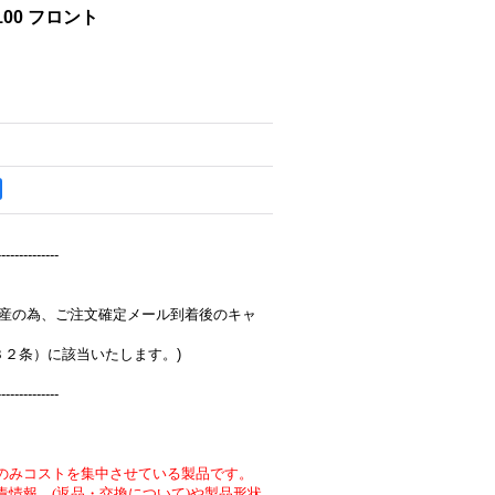
F100 フロント
--------------
完全受注生産の為、ご注文確定メール到着後のキャ
３２条）に該当いたします。)
--------------
のみコストを集中させている製品です。
責情報 (返品・交換について)や製品形状