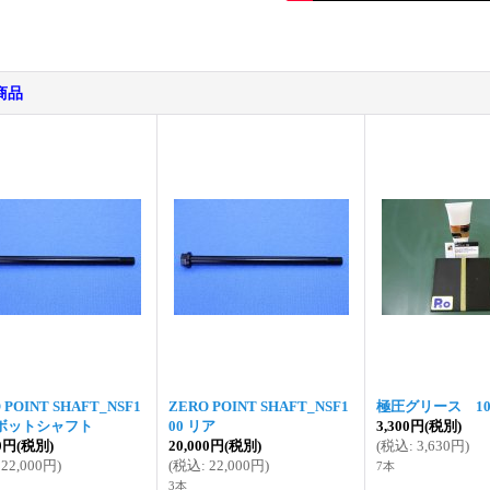
商品
 POINT SHAFT_NSF1
ZERO POINT SHAFT_NSF1
極圧グリース 10
ピボットシャフト
00 リア
3,300円
(税別)
00円
(税別)
20,000円
(税別)
(
税込
:
3,630円
)
22,000円
)
(
税込
:
22,000円
)
7本
3本