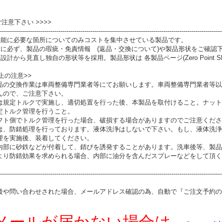
 ご注意下さい >>>>
----------------------------------------------------------------------------------------------------------------
性能に必要な箇所についてのみコストを集中させている製品です。
前に必ず、製品の瑕疵・免責情報 (返品・交換について)や製品形状をご確認
設計から見直し独自の形状等を採用。製品形状は 各製品ページ(Zero Point S
上の注意>>
品の交換作業は車両整備専門業者等にてお願いします。車両整備専門業者等以
んので、ご注意下さい。
は規定トルクで実施し、適切処置を行った後、本製品を取付けること。ナット
定トルク管理を行うこと。
フト側でトルク管理を行った場合、破損する場合がありますのでご注意くださ
は、防錆処理を行っております。液体洗浄はしないで下さい。もし、液体洗浄
理を実施後、装着してください。
内部に砂鉄などが付着して、錆びを誘発することがあります。洗車後等、製品
より防錆効果を求められる場合、内部に油分を含んだスプレーなどをして頂く
----------------------------------------------------------------------------------------------------------------
後や問い合わせされた場合、メールアドレス確認の為、自動で『ご注文予約の