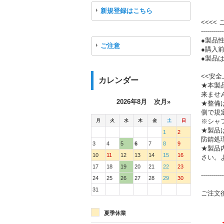
新規登録はこちら
<<<<
-----------
●製品
ご注意
●購入
●製品は
<<安全
カレンダー
★本製
来ませ
2026年8月
次月»
★整備
側で規
月
火
水
木
金
土
日
※シャ
★製品
1
2
防錆処
3
4
5
6
7
8
9
★製品
10
11
12
13
14
15
16
さい。
17
18
19
20
21
22
23
-----------
24
25
26
27
28
29
30
31
ご注文
夏季休業