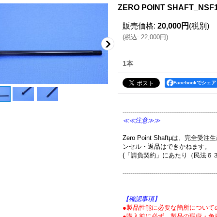
ZERO POINT SHAFT_NS
販売価格
:
20,000円
(税別)
(
税込
:
22,000円
)
1本
Facebookでシェア
------------------------------------------------
≪≪注意≫≫
Zero Point Shaftμは、
ンセル・返品はできかねます。
(「請負契約」にあたり（民法６
------------------------------------------------
【確認事項】
●製品性能に必要な箇所について
●購入前に必ず、製品の瑕疵・免