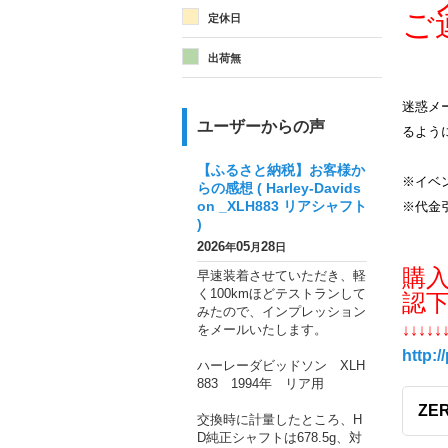
メ
ご
定休日
出荷無
迷惑メー
ユーザーからの声
るよう
【ふるさと納税】お客様か
※イベ
らの感想 ( Harley-Davids
on _XLH883 リアシャフト
※代金
)
2026
05
28
年
月
日
購
早速装着させていただき、軽
く100kmほどテストランして
認
みたので、インプレッション
をメールいたします。
↓↓↓↓↓
http:/
ハーレーダビッドソン XLH
883 1994年 リア用
ZE
交換時に計量したところ、H
D純正シャフトは678.5g、対