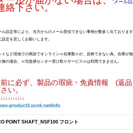
ールが届かない場合は、
"メール以
連絡下さい。
ル設定等により、当方からのメール受信できない事例が数多く出ております。info
に設定を宜しくお願いします。
ントなど現地での商談でオンライン≪在庫数≫が、反映できない為、在庫が無
引換の場合、≪宅急便センター受け取りサービス≫は利用できません。
入前に必ず、製品の瑕疵・免責情報 (返品
下さい。
↓↓↓↓↓↓↓↓↓↓↓
/peo-product3.ocnk.net/info
RO POINT SHAFT_NSF100 フロント