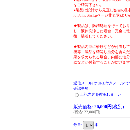
をご確認下さい。
●製品は設計から見直し独自の形状
ro Point Shaftμページ非表示)
★製品は、防錆処理を行っており
し、液体洗浄した場合、完全に乾
後、装着してください。
★製品内部に砂鉄などが付着して
後等、製品を確認し油分を含んだ
果を求められる場合、内部に油分
鉄などが付着することが防げます
返信メールは"URL付きメール"
確認事項
:
上記内容を確認しました
販売価格
:
20,000円
(税別)
(
税込
:
22,000円
)
数量
:
本