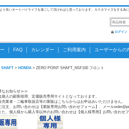
より良いオートバイライフを過ごして頂ければと思っております。カスタマイズをする為
ログイン
ー
FAQ
カレンダー
ご利用案内
ユーザーからの
 SHAFT
>
HONDA
>
ZERO POINT SHAFT_NSF100 フロント
要なお知らせ≫≫
は個人の顧客様用、定価販売専用サイトとなっております。
販売業者・二輪車取扱店等の業販はこちらからはお申込みいただけません。
注文、お問い合わせは【業販専用お問い合わせフォーム】、メールorder@peo.
また、個人様から購入等以外のお問い合わせは【個人様専用】お問い合わせフ