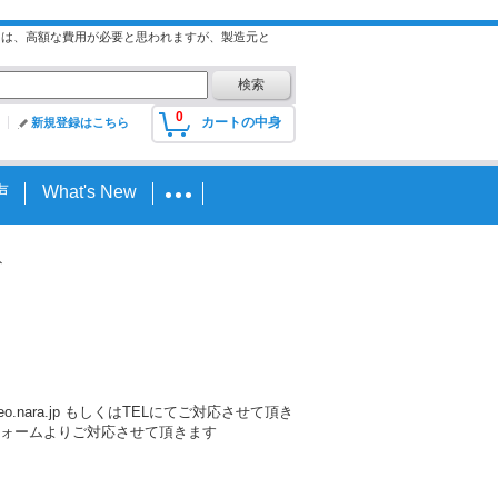
には、高額な費用が必要と思われますが、製造元と
0
カートの中身
新規登録はこちら
声
What's New
ト
nara.jp もしくはTELにてご対応させて頂き
ォームよりご対応させて頂きます