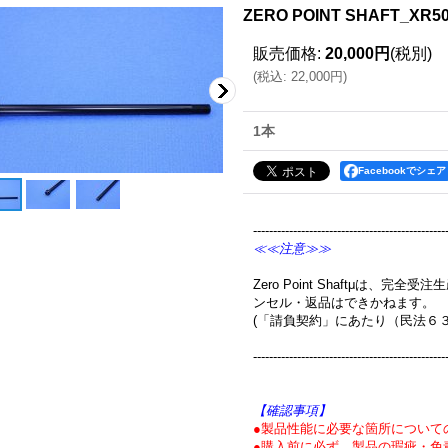
ZERO POINT SHAFT_XR5
販売価格
:
20,000円
(税別)
(
税込
:
22,000円
)
1本
Facebookでシェア
------------------------------------------------
≪≪注意≫≫
Zero Point Shaftμは、
ンセル・返品はできかねます。
(「請負契約」にあたり（民法６
------------------------------------------------
【確認事項】
●製品性能に必要な箇所について
●購入前に必ず、製品の瑕疵・免