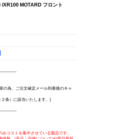
0 /XR100 MOTARD フロント
--------------
完全受注生産の為、ご注文確定メール到着後のキャ
３２条）に該当いたします。)
--------------
のみコストを集中させている製品です。
責情報 (返品・交換について)や製品形状