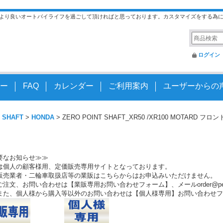
より良いオートバイライフを過ごして頂ければと思っております。カスタマイズをする為
ログイン
ー
FAQ
カレンダー
ご利用案内
ユーザーからの
 SHAFT
>
HONDA
>
ZERO POINT SHAFT_XR50 /XR100 MOTARD フロン
要なお知らせ≫≫
は個人の顧客様用、定価販売専用サイトとなっております。
販売業者・二輪車取扱店等の業販はこちらからはお申込みいただけません。
注文、お問い合わせは【業販専用お問い合わせフォーム】、メールorder@peo.
また、個人様から購入等以外のお問い合わせは【個人様専用】お問い合わせフ