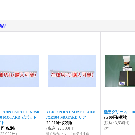
商品
 POINT SHAFT_XR50
ZERO POINT SHAFT_XR50
極圧グリース 10
00 MOTARD ピボット
/XR100 MOTARD リア
3,300円
(税別)
フト
20,000円
(税別)
(
税込
:
3,630円
)
00円
(税別)
(
税込
:
22,000円
)
7本
22,000円
)
現在製作中もしくは受注生産