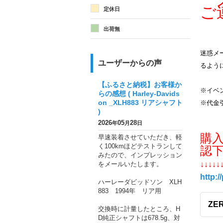
メ
ご
定休日
出荷無
迷惑メー
ユーザーからの声
るよう
【ふるさと納税】お客様か
※イベ
らの感想 ( Harley-Davids
on _XLH883 リアシャフト
※代金
)
2026
05
28
年
月
日
購
早速装着させていただき、軽
く100kmほどテストランして
認
みたので、インプレッション
をメールいたします。
↓↓↓↓↓
http:/
ハーレーダビッドソン XLH
883 1994年 リア用
ZE
交換時に計量したところ、H
D純正シャフトは678.5g、対