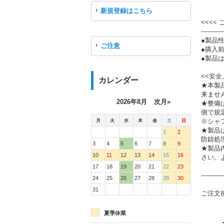
新規登録はこちら
<<<<
-----------
●製品
ご注意
●購入
●製品は
<<安全
カレンダー
★本製
来ませ
2026年8月
次月»
★整備
側で規
月
火
水
木
金
土
日
※シャ
★製品
1
2
防錆処
3
4
5
6
7
8
9
★製品
10
11
12
13
14
15
16
さい。
17
18
19
20
21
22
23
-----------
24
25
26
27
28
29
30
31
ご注文
夏季休業