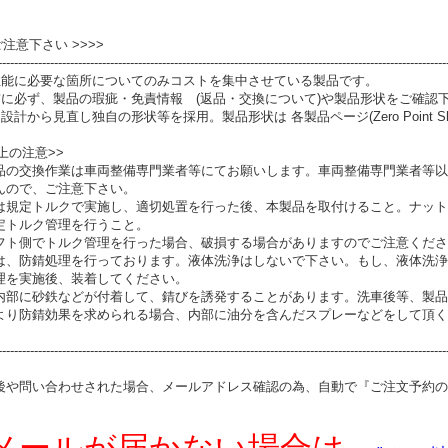
 ご注意下さい >>>>
----------------------------------------------------------------------------------------------------------------
性能に必要な箇所についてのみコストを集中させている製品です。
前に必ず、製品の瑕疵・免責情報 (返品・交換について)や製品形状をご確認
設計から見直し独自の形状等を採用。製品形状は 各製品ページ(Zero Point S
上の注意>>
品の交換作業は車両整備専門業者等にてお願いします。車両整備専門業者等以
んので、ご注意下さい。
は規定トルクで実施し、適切処置を行った後、本製品を取付けること。ナット
定トルク管理を行うこと。
フト側でトルク管理を行った場合、破損する場合がありますのでご注意くださ
は、防錆処理を行っております。液体洗浄はしないで下さい。もし、液体洗浄
理を実施後、装着してください。
内部に砂鉄などが付着して、錆びを誘発することがあります。洗車後等、製品
より防錆効果を求められる場合、内部に油分を含んだスプレーなどをして頂く
----------------------------------------------------------------------------------------------------------------
後や問い合わせされた場合、メールアドレス確認の為、自動で『ご注文予約の