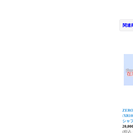
関連
ZERO
/XR1
シャ
20,0
(
税込
: