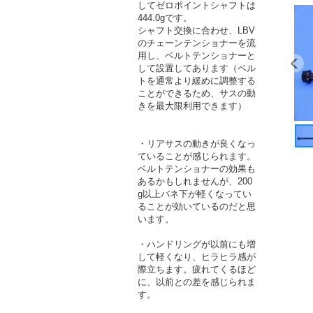
してゼロポイントシャフトは
444.0gです。
シャフト交換に合わせ、LBV
のチェーンテンショナーを流
用し、ベルトテンショナーと
して設置してあります（ベル
トを通常より緩めに調整する
ことができるため、サスの動
きを最大限利用できます）
・リアサスの動きが良くなっ
ていることが感じられます。
ベルトテンショナーの効果も
あるかもしれませんが、200
g以上バネ下が軽くなってい
ることが効いているのだと思
います。
・ハンドリングが以前にも増
して軽くなり、ヒラヒラ感が
際立ちます。疲れてくるほど
に、以前との差を感じられま
す。