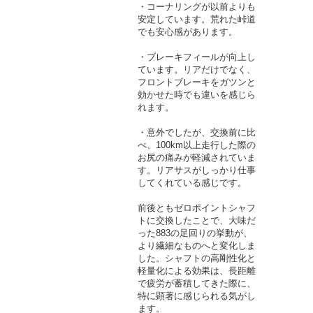
・コーナリングが以前よりも
安定しています。荒れた峠道
でも安心感があります。
・ブレーキフィールが向上し
ています。リアだけでなく、
フロントブレーキをガツンと
効かせた時でも違いを感じら
れます。
・意外でしたが、交換前に比
べ、100km以上走行した際の
お尻の痛みが軽減されていま
す。リアサスがしっかり仕事
してくれている感じです。
前後ともゼロポイントシャフ
トに交換したことで、大味だ
った883の足回りの挙動が、
より繊細なものへと変化しま
した。シャフトの高剛性化と
軽量化による効果は、長距離
で疲労が蓄積してきた際に、
特に顕著に感じられる気がし
ます。