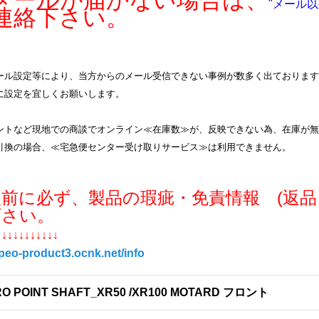
ールが届かない場合は、
"メール以
連絡下さい。
ル設定等により、当方からのメール受信できない事例が数多く出ております。info
に設定を宜しくお願いします。
ントなど現地での商談でオンライン≪在庫数≫が、反映できない為、在庫が無
引換の場合、≪宅急便センター受け取りサービス≫は利用できません。
入前に必ず、製品の瑕疵・免責情報 (返品
下さい。
↓↓↓↓↓↓↓↓↓↓↓
/peo-product3.ocnk.net/info
RO POINT SHAFT_XR50 /XR100 MOTARD フロント