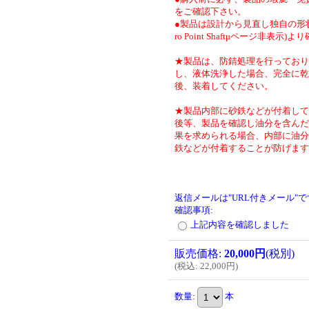
をご確認下さい。
●製品は設計から見直し独自の形状
ro Point Shaftμページ非表示)
★製品は、防錆処理を行っており
し、液体洗浄した場合、完全に乾
後、装着してください。
★製品内部に砂鉄などが付着して
後等、製品を確認し油分を含んだ
果を求められる場合、内部に油分
鉄などが付着することが防げます
返信メールは"URL付きメール"
確認事項
:
上記内容を確認しました
販売価格
:
20,000円
(税別)
(
税込
:
22,000円
)
数量
:
本