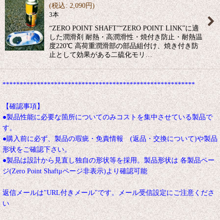
(
税込
:
2,090
円
)
3本
“ZERO POINT SHAFT”“ZERO POINT LINK”に適
した潤滑剤 耐熱・高潤滑性・焼付き防止・耐熱温
度220℃ 高荷重潤滑部の部品組付け、焼き付き防
止として効果がある二硫化モリ…
********************************************************
【確認事項】
●製品性能に必要な箇所についてのみコストを集中させている製品で
す。
●購入前に必ず、製品の瑕疵・免責情報 (返品・交換について)や製品
形状をご確認下さい。
●製品は設計から見直し独自の形状等を採用。製品形状は 各製品ペー
ジ(Zero Point Shaftμページ非表示)より確認可能
返信メールは"URL付きメール"です。メール受信設定にご注意くださ
い