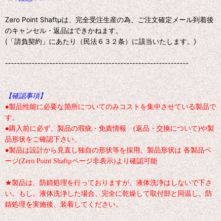
Zero Point Shaftμは、完全受注生産の為、ご注文確定メール到着後
のキャンセル・返品はできかねます。
(「請負契約」にあたり（民法６３２条）に該当いたします。)
--------------------------------------------------------------
【確認事項】
●製品性能に必要な箇所についてのみコストを集中させている製品で
す。
●購入前に必ず、製品の瑕疵・免責情報 (返品・交換について)や製
品形状をご確認下さい。
●製品は設計から見直し独自の形状等を採用。製品形状は 各製品ペ
ージ(Zero Point Shaftμページ非表示)より確認可能
★製品は、防錆処理を行っておりますが、液体洗浄はしないで下さ
い。もし、液体洗浄した場合、完全に乾燥して取付部と同温し、防
錆処理を実施後、装着してください。