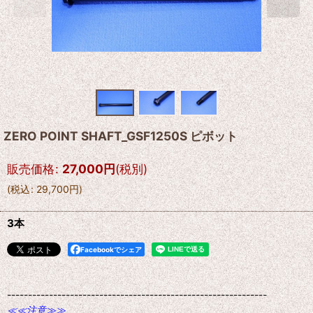
ZERO POINT SHAFT_GSF1250S ピボット
販売価格
:
27,000
円
(税別)
(
税込
:
29,700
円
)
3本
Facebookでシェア
--------------------------------------------------------------
≪≪注意≫≫