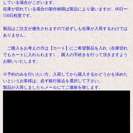
している場合がございます。
在庫が切れている場合の製作納期は製品により違いますが、60日〜
150日程度です。
製品はご注文が優先されますので必ずしも在庫が入荷するわけでは
ありません。
ご購入をお考えの方は【カート】にご希望製品を入れ（在庫切れ
でもカートに入れられます）、購入の手続きを行って頂きますよう
お願いいたします。
※予約のみを行いたい方、入荷してから購入するかどうかを決めた
いというお客様は、必ず銀行振込を選択して下さい。
製品が入荷しましたらメールにてご連絡を致します。