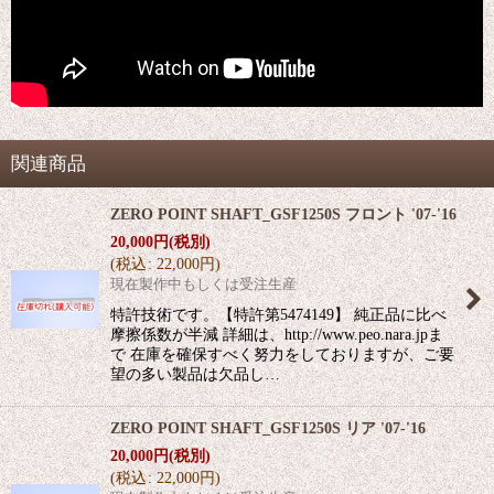
関連商品
ZERO POINT SHAFT_GSF1250S フロント '07-'16
20,000
円
(税別)
(
税込
:
22,000
円
)
現在製作中もしくは受注生産
特許技術です。【特許第5474149】 純正品に比べ
摩擦係数が半減 詳細は、http://www.peo.nara.jpま
で 在庫を確保すべく努力をしておりますが、ご要
望の多い製品は欠品し…
ZERO POINT SHAFT_GSF1250S リア '07-'16
20,000
円
(税別)
(
税込
:
22,000
円
)