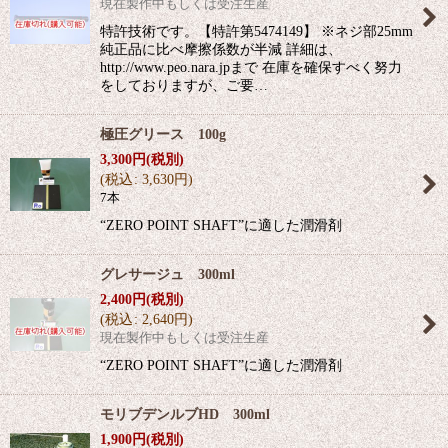
現在製作中もしくは受注生産
特許技術です。【特許第5474149】 ※ネジ部25mm
純正品に比べ摩擦係数が半減 詳細は、
http://www.peo.nara.jpまで 在庫を確保すべく努力
をしておりますが、ご要…
極圧グリース 100g
3,300
円
(税別)
(
税込
:
3,630
円
)
7本
“ZERO POINT SHAFT”に適した潤滑剤
グレサージュ 300ml
2,400
円
(税別)
(
税込
:
2,640
円
)
現在製作中もしくは受注生産
“ZERO POINT SHAFT”に適した潤滑剤
モリブデンルブHD 300ml
1,900
円
(税別)