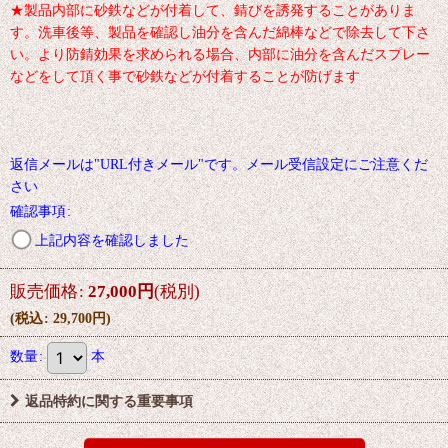
★製品内部に砂鉄などが付着して、錆びを誘発することがありま
す。洗車後等、製品を確認し油分を含んだ綿棒などで除去して下さ
い。より防錆効果を求められる場合、内部に油分を含んだスプレー
などをして頂く事で砂鉄などが付着することが防げます
返信メールは"URL付きメール"です。メール受信設定にご注意くだ
さい
確認事項
:
上記内容を確認しました
販売価格
:
27,000
円
(税別)
(
税込
:
29,700
円
)
数量
:
本
返品特約に関する重要事項