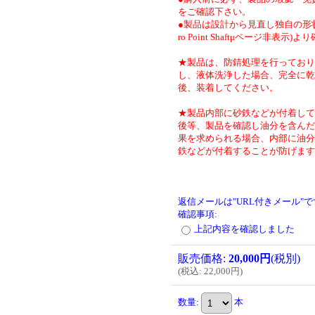
をご確認下さい。
●製品は設計から見直し独自の形状
ro Point Shaftμページ非表示)
★製品は、防錆処理を行っており
し、液体洗浄した場合、完全に乾
後、装着してください。
★製品内部に砂鉄などが付着して
後等、製品を確認し油分を含んだ
果を求められる場合、内部に油分
鉄などが付着することが防げます
返信メールは"URL付きメール"
確認事項
:
上記内容を確認しました
販売価格
:
20,000円
(税別)
(
税込
:
22,000円
)
数量
:
本