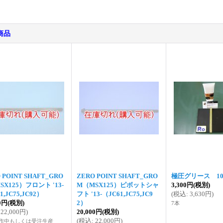
商品
 POINT SHAFT_GRO
ZERO POINT SHAFT_GRO
極圧グリース 10
SX125）フロント '13-
M（MSX125）ピボットシャ
3,300円
(税別)
1,JC75,JC92）
フト '13-（JC61,JC75,JC9
(
税込
:
3,630円
)
00円
(税別)
2）
7本
22,000円
)
20,000円
(税別)
(
税込
:
22,000円
)
作中もしくは受注生産