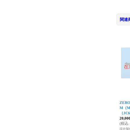
関連
ZERO
M（M
（JC6
20,0
(
税込
:
現在製