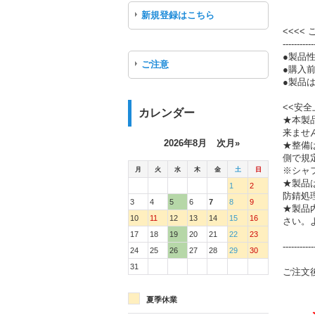
新規登録はこちら
<<<<
-----------
●製品
ご注意
●購入
●製品は
<<安全
カレンダー
★本製
来ませ
2026年8月
次月»
★整備
側で規
月
火
水
木
金
土
日
※シャ
★製品
1
2
防錆処
3
4
5
6
7
8
9
★製品
10
11
12
13
14
15
16
さい。
17
18
19
20
21
22
23
-----------
24
25
26
27
28
29
30
31
ご注文
夏季休業