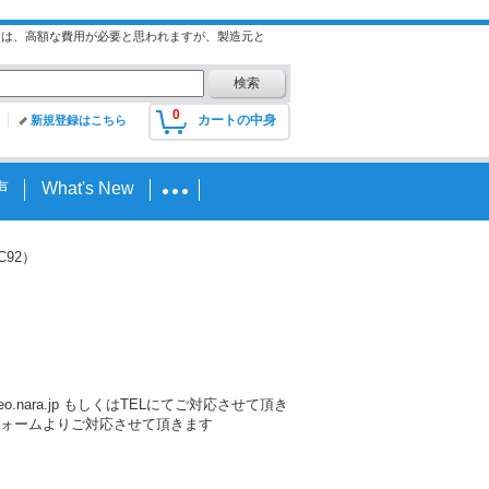
には、高額な費用が必要と思われますが、製造元と
0
カートの中身
新規登録はこちら
声
What's New
C92）
nara.jp もしくはTELにてご対応させて頂き
ォームよりご対応させて頂きます