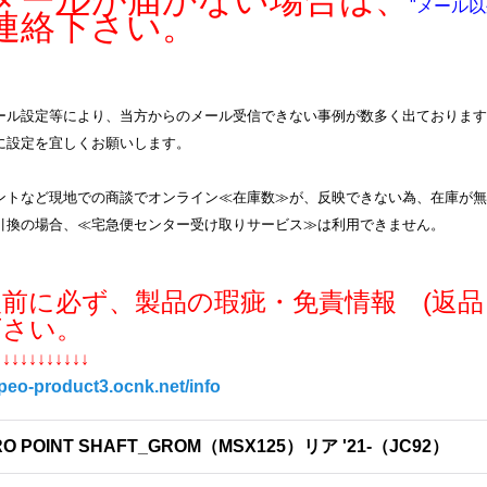
ールが届かない場合は、
"メール以
連絡下さい。
ル設定等により、当方からのメール受信できない事例が数多く出ております。info
に設定を宜しくお願いします。
ントなど現地での商談でオンライン≪在庫数≫が、反映できない為、在庫が無
引換の場合、≪宅急便センター受け取りサービス≫は利用できません。
入前に必ず、製品の瑕疵・免責情報 (返品
下さい。
↓↓↓↓↓↓↓↓↓↓↓
/peo-product3.ocnk.net/info
RO POINT SHAFT_GROM（MSX125）リア '21-（JC92）