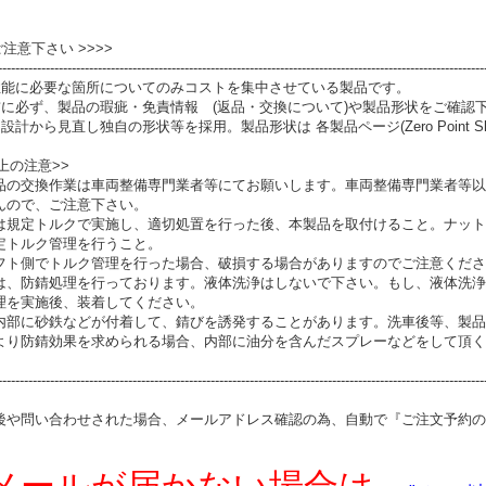
 ご注意下さい >>>>
----------------------------------------------------------------------------------------------------------------
性能に必要な箇所についてのみコストを集中させている製品です。
前に必ず、製品の瑕疵・免責情報 (返品・交換について)や製品形状をご確認
設計から見直し独自の形状等を採用。製品形状は 各製品ページ(Zero Point S
上の注意>>
品の交換作業は車両整備専門業者等にてお願いします。車両整備専門業者等以
んので、ご注意下さい。
は規定トルクで実施し、適切処置を行った後、本製品を取付けること。ナット
定トルク管理を行うこと。
フト側でトルク管理を行った場合、破損する場合がありますのでご注意くださ
は、防錆処理を行っております。液体洗浄はしないで下さい。もし、液体洗浄
理を実施後、装着してください。
内部に砂鉄などが付着して、錆びを誘発することがあります。洗車後等、製品
より防錆効果を求められる場合、内部に油分を含んだスプレーなどをして頂く
----------------------------------------------------------------------------------------------------------------
後や問い合わせされた場合、メールアドレス確認の為、自動で『ご注文予約の