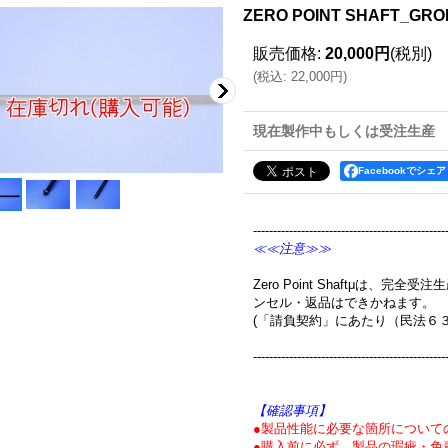
ZERO POINT SHAFT_GR
販売価格
:
20,000円
(税別)
(
税込
:
22,000円
)
現在製作中もしくは受注生産
Facebookでシェア
------------------------------------------------
≪≪注意≫≫
Zero Point Shaftμは、
ンセル・返品はできかねます。
(「請負契約」にあたり（民法６
------------------------------------------------
【確認事項】
●製品性能に必要な箇所について
●購入前に必ず、製品の瑕疵・免