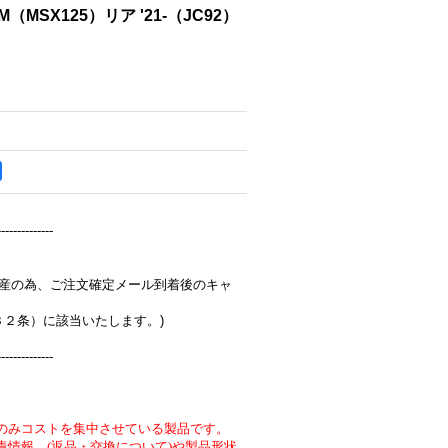
OM（MSX125）リア '21-（JC92）
--------------
完全受注生産の為、ご注文確定メール到着後のキャ
３２条）に該当いたします。)
--------------
のみコストを集中させている製品です。
責情報 (返品・交換について)や製品形状