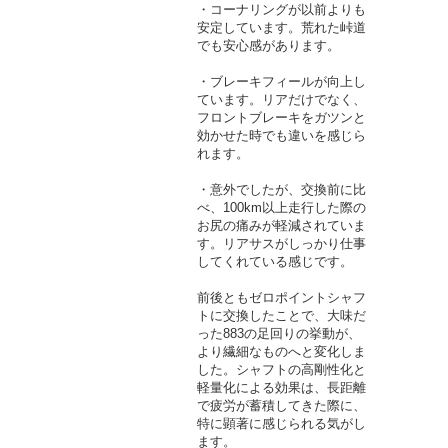
・コーナリングが以前よりも
安定しています。荒れた峠道
でも安心感があります。
・ブレーキフィールが向上し
ています。リアだけでなく、
フロントブレーキをガツンと
効かせた時でも違いを感じら
れます。
・意外でしたが、交換前に比
べ、100km以上走行した際の
お尻の痛みが軽減されていま
す。リアサスがしっかり仕事
してくれている感じです。
前後ともゼロポイントシャフ
トに交換したことで、大味だ
った883の足回りの挙動が、
より繊細なものへと変化しま
した。シャフトの高剛性化と
軽量化による効果は、長距離
で疲労が蓄積してきた際に、
特に顕著に感じられる気がし
ます。