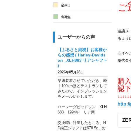
メ
ご
定休日
出荷無
迷惑メー
ユーザーからの声
るよう
【ふるさと納税】お客様か
※イベ
らの感想 ( Harley-Davids
on _XLH883 リアシャフト
※代金
)
2026
05
28
年
月
日
購
早速装着させていただき、軽
く100kmほどテストランして
認
みたので、インプレッション
をメールいたします。
↓↓↓↓↓
http:/
ハーレーダビッドソン XLH
883 1994年 リア用
ZE
交換時に計量したところ、H
D純正シャフトは678.5g、対