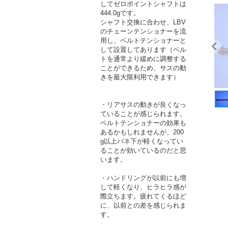
してゼロポイントシャフトは
444.0gです。
シャフト交換に合わせ、LBV
のチェーンテンショナーを流
用し、ベルトテンショナーと
して設置してあります（ベル
トを通常より緩めに調整する
ことができるため、サスの動
きを最大限利用できます）
・リアサスの動きが良くなっ
ていることが感じられます。
ベルトテンショナーの効果も
あるかもしれませんが、200
g以上バネ下が軽くなってい
ることが効いているのだと思
います。
・ハンドリングが以前にも増
して軽くなり、ヒラヒラ感が
際立ちます。疲れてくるほど
に、以前との差を感じられま
す。