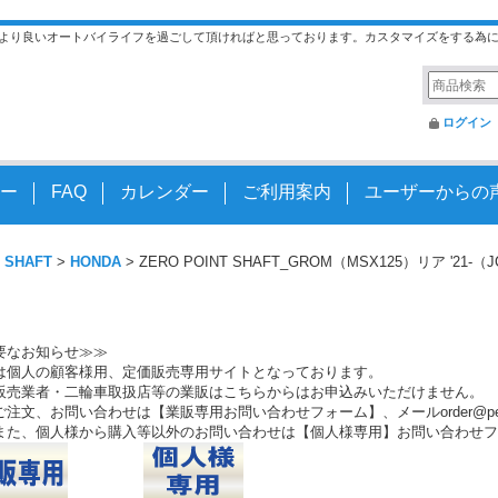
より良いオートバイライフを過ごして頂ければと思っております。カスタマイズをする為
ログイン
ー
FAQ
カレンダー
ご利用案内
ユーザーからの
 SHAFT
>
HONDA
>
ZERO POINT SHAFT_GROM（MSX125）リア '21-（J
要なお知らせ≫≫
は個人の顧客様用、定価販売専用サイトとなっております。
販売業者・二輪車取扱店等の業販はこちらからはお申込みいただけません。
注文、お問い合わせは【業販専用お問い合わせフォーム】、メールorder@peo.
また、個人様から購入等以外のお問い合わせは【個人様専用】お問い合わせフ