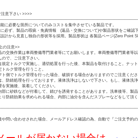
 ご注意下さい >>>>
----------------------------------------------------------------------------------------------------------------
性能に必要な箇所についてのみコストを集中させている製品です。
前に必ず、製品の瑕疵・免責情報 (返品・交換について)や製品形状をご確認
設計から見直し独自の形状等を採用。製品形状は 各製品ページ(Zero Point S
上の注意>>
品の交換作業は車両整備専門業者等にてお願いします。車両整備専門業者等以
んので、ご注意下さい。
は規定トルクで実施し、適切処置を行った後、本製品を取付けること。ナット
定トルク管理を行うこと。
フト側でトルク管理を行った場合、破損する場合がありますのでご注意くださ
は、防錆処理を行っております。液体洗浄はしないで下さい。もし、液体洗浄
理を実施後、装着してください。
内部に砂鉄などが付着して、錆びを誘発することがあります。洗車後等、製品
より防錆効果を求められる場合、内部に油分を含んだスプレーなどをして頂く
----------------------------------------------------------------------------------------------------------------
後や問い合わせされた場合、メールアドレス確認の為、自動で『ご注文予約の