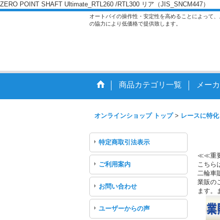
ZERO POINT SHAFT Ultimate_RTL260 /RTL300 リア（JIS_SNCM447）
オートバイの操作性・安定性を高めることによって、
の協力により低価格で提供致します。
商品カテゴリ一覧
メーカ
オンラインショップ トップ
>
レースに特化
特定商取引法表示
≪≪重
ご利用案内
こちら
二輪車
業販のご
お問い合わせ
ます。
ユーザーからの声