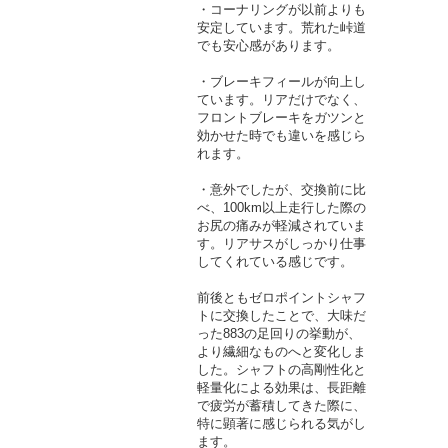
・コーナリングが以前よりも
安定しています。荒れた峠道
でも安心感があります。
・ブレーキフィールが向上し
ています。リアだけでなく、
フロントブレーキをガツンと
効かせた時でも違いを感じら
れます。
・意外でしたが、交換前に比
べ、100km以上走行した際の
お尻の痛みが軽減されていま
す。リアサスがしっかり仕事
してくれている感じです。
前後ともゼロポイントシャフ
トに交換したことで、大味だ
った883の足回りの挙動が、
より繊細なものへと変化しま
した。シャフトの高剛性化と
軽量化による効果は、長距離
で疲労が蓄積してきた際に、
特に顕著に感じられる気がし
ます。