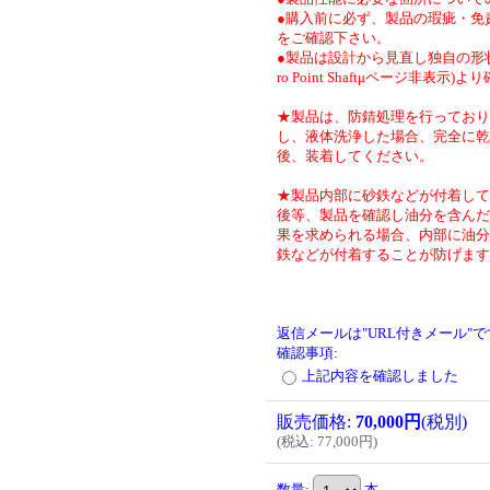
●購入前に必ず、製品の瑕疵・免
をご確認下さい。
●製品は設計から見直し独自の形状
ro Point Shaftμページ非表示)
★製品は、防錆処理を行っており
し、液体洗浄した場合、完全に乾
後、装着してください。
★製品内部に砂鉄などが付着して
後等、製品を確認し油分を含んだ
果を求められる場合、内部に油分
鉄などが付着することが防げます
返信メールは"URL付きメール"
確認事項
:
上記内容を確認しました
販売価格
:
70,000円
(税別)
(
税込
:
77,000円
)
数量
:
本