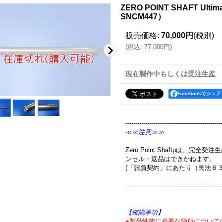
ZERO POINT SHAFT Ultim
SNCM447）
販売価格
:
70,000円
(税別)
(
税込
:
77,000円
)
現在製作中もしくは受注生産
Facebookでシェア
------------------------------------------------
≪≪注意≫≫
Zero Point Shaftμは、
ンセル・返品はできかねます。
(「請負契約」にあたり（民法６
------------------------------------------------
【確認事項】
●製品性能に必要な箇所について