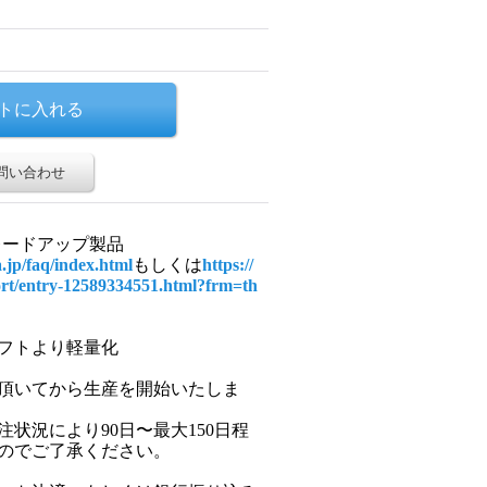
問い合わせ
・・・グレードアップ製品
a.jp/faq/index.html
もしくは
https://
rt/entry-12589334551.html?frm=th
フトより軽量化
頂いてから生産を開始いたしま
状況により90日〜最大150日程
のでご了承ください。