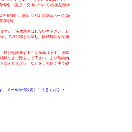
責情報 (返品・交換について)や製品形状
等を採用。製品形状は 各製品ページ(Ze
より確認可能
ますが、液体洗浄はしないで下さい。も
燥して取付部と同温し、防錆処理を実施
、錆びを誘発することがあります。洗車
綿棒などで除去して下さい。より防錆効
を含んだスプレーなどをして頂く事で砂
です。メール受信設定にご注意ください