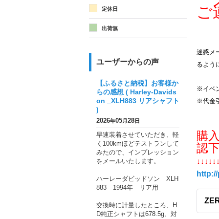
メ
ご
定休日
出荷無
迷惑メー
ユーザーからの声
るよう
【ふるさと納税】お客様か
※イベ
らの感想 ( Harley-Davids
on _XLH883 リアシャフト
※代金
)
2026
05
28
年
月
日
購
早速装着させていただき、軽
く100kmほどテストランして
認
みたので、インプレッション
をメールいたします。
↓↓↓↓↓
http:/
ハーレーダビッドソン XLH
883 1994年 リア用
ZER
交換時に計量したところ、H
D純正シャフトは678.5g、対