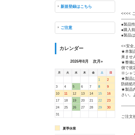
新規登録はこちら
<<<<
-----------
●製品
ご注意
●購入
●製品は
<<安全
カレンダー
★本製
来ませ
2026年8月
次月»
★整備
側で規
月
火
水
木
金
土
日
※シャ
★製品
1
2
防錆処
3
4
5
6
7
8
9
★製品
10
11
12
13
14
15
16
さい。
17
18
19
20
21
22
23
-----------
24
25
26
27
28
29
30
31
ご注文
夏季休業