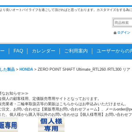
より良いオートバイライフを過ごして頂ければと思っております。カスタマイズをする為
ログイン
ー
FAQ
カレンダー
ご利用案内
ユーザーからの
した製品
>
HONDA
>
ZERO POINT SHAFT Ultimate_RTL260 /RTL300 リ
要なお知らせ≫≫
は個人の顧客様用、定価販売専用サイトとなっております。
販売業者・二輪車取扱店等の業販はこちらからはお申込みいただけません。
注文、お問い合わせは【業販専用お問い合わせフォーム】、メールorder@peo.
また、個人様から購入等以外のお問い合わせは【個人様専用】お問い合わせフ