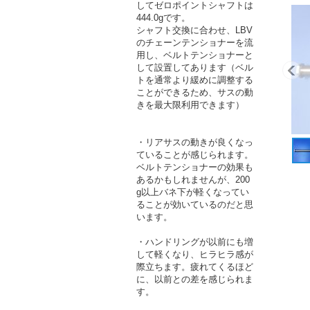
してゼロポイントシャフトは
444.0gです。
シャフト交換に合わせ、LBV
のチェーンテンショナーを流
用し、ベルトテンショナーと
して設置してあります（ベル
トを通常より緩めに調整する
ことができるため、サスの動
きを最大限利用できます）
・リアサスの動きが良くなっ
ていることが感じられます。
ベルトテンショナーの効果も
あるかもしれませんが、200
g以上バネ下が軽くなってい
ることが効いているのだと思
います。
・ハンドリングが以前にも増
して軽くなり、ヒラヒラ感が
際立ちます。疲れてくるほど
に、以前との差を感じられま
す。