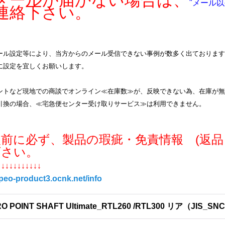
ールが届かない場合は、
"メール以
連絡下さい。
ル設定等により、当方からのメール受信できない事例が数多く出ております。info
に設定を宜しくお願いします。
ントなど現地での商談でオンライン≪在庫数≫が、反映できない為、在庫が無
引換の場合、≪宅急便センター受け取りサービス≫は利用できません。
入前に必ず、製品の瑕疵・免責情報 (返品
下さい。
↓↓↓↓↓↓↓↓↓↓↓
/peo-product3.ocnk.net/info
O POINT SHAFT Ultimate_RTL260 /RTL300 リア（JIS_SN