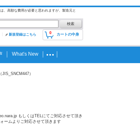
には、高額な費用が必要と思われますが、製造元と
0
カートの中身
新規登録はこちら
声
What's New
ア（JIS_SNCM447）
nara.jp もしくはTELにてご対応させて頂き
ォームよりご対応させて頂きます