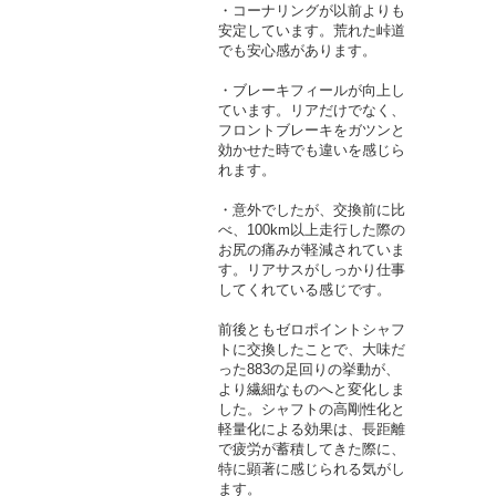
・コーナリングが以前よりも
安定しています。荒れた峠道
でも安心感があります。
・ブレーキフィールが向上し
ています。リアだけでなく、
フロントブレーキをガツンと
効かせた時でも違いを感じら
れます。
・意外でしたが、交換前に比
べ、100km以上走行した際の
お尻の痛みが軽減されていま
す。リアサスがしっかり仕事
してくれている感じです。
前後ともゼロポイントシャフ
トに交換したことで、大味だ
った883の足回りの挙動が、
より繊細なものへと変化しま
した。シャフトの高剛性化と
軽量化による効果は、長距離
で疲労が蓄積してきた際に、
特に顕著に感じられる気がし
ます。