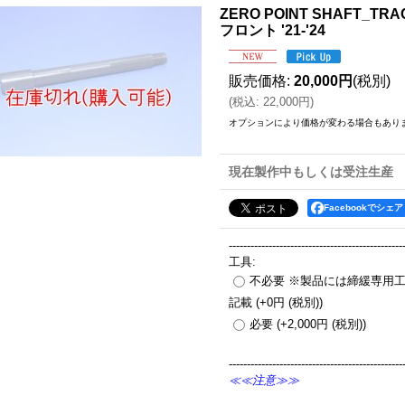
ZERO POINT SHAFT_TRAC
フロント '21-'24
販売価格
:
20,000円
(税別)
(
税込
:
22,000円
)
オプションにより価格が変わる場合もあり
現在製作中もしくは受注生産
Facebookでシェア
------------------------------------------------
工具
:
不必要 ※製品には締緩専用
記載
(+0円
(税別)
)
必要
(+2,000円
(税別)
)
------------------------------------------------
≪≪注意≫≫