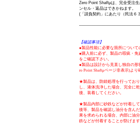
Zero Point Shaftμは、
ンセル・返品はできかねます。
(「請負契約」にあたり（民法６
------------------------------------------------
【確認事項】
●製品性能に必要な箇所について
●購入前に必ず、製品の瑕疵・免
をご確認下さい。
●製品は設計から見直し独自の形状
ro Point Shaftμページ非表示)
★製品は、防錆処理を行っており
し、液体洗浄した場合、完全に乾
後、装着してください。
★製品内部に砂鉄などが付着して
後等、製品を確認し油分を含んだ
果を求められる場合、内部に油分
鉄などが付着することが防げます