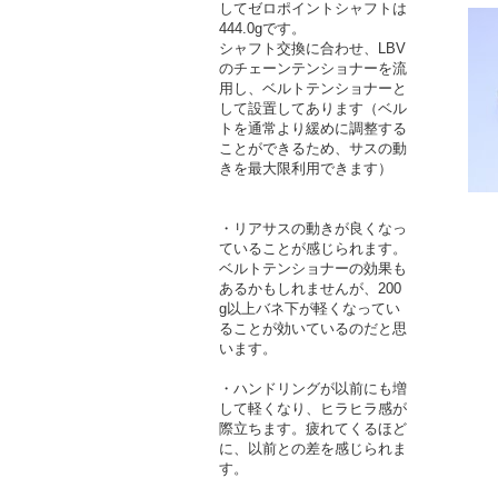
してゼロポイントシャフトは
444.0gです。
シャフト交換に合わせ、LBV
のチェーンテンショナーを流
用し、ベルトテンショナーと
して設置してあります（ベル
トを通常より緩めに調整する
ことができるため、サスの動
きを最大限利用できます）
・リアサスの動きが良くなっ
ていることが感じられます。
ベルトテンショナーの効果も
あるかもしれませんが、200
g以上バネ下が軽くなってい
ることが効いているのだと思
います。
・ハンドリングが以前にも増
して軽くなり、ヒラヒラ感が
際立ちます。疲れてくるほど
に、以前との差を感じられま
す。