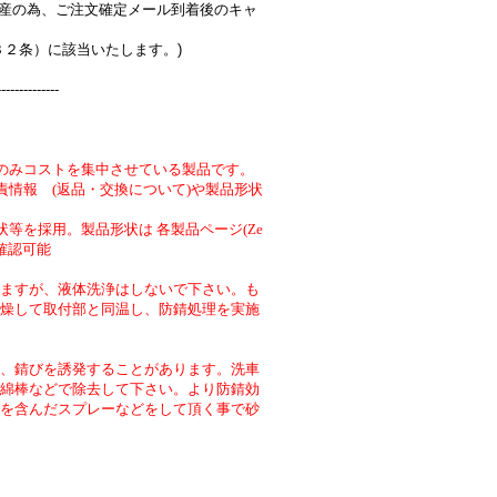
完全受注生産の為、ご注文確定メール到着後のキャ
３２条）に該当いたします。)
--------------
のみコストを集中させている製品です。
責情報 (返品・交換について)や製品形状
等を採用。製品形状は 各製品ページ(Ze
より確認可能
ますが、液体洗浄はしないで下さい。も
燥して取付部と同温し、防錆処理を実施
、錆びを誘発することがあります。洗車
綿棒などで除去して下さい。より防錆効
を含んだスプレーなどをして頂く事で砂