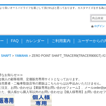
より良いオートバイライフを過ごして頂ければと思っております。カスタマイズをする為
ログイン
ー
FAQ
カレンダー
ご利用案内
ユーザーからの
 SHAFT
>
YAMAHA
>
ZERO POINT SHAFT_TRACER9(TRACER900GT) /G
要なお知らせ≫≫
は個人の顧客様用、定価販売専用サイトとなっております。
販売業者・二輪車取扱店等の業販はこちらからはお申込みいただけません。
注文、お問い合わせは【業販専用お問い合わせフォーム】、メールorder@peo.
また、個人様から購入等以外のお問い合わせは【個人様専用】お問い合わせフ