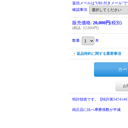
返信メールは"URL付きメール"
確認事項
:
販売価格
:
20,000円
(税別)
(
税込
:
22,000円
)
数量
:
本
返品特約に関する重要事項
お
特許技術です。【特許第5474149
純正品に比べ摩擦係数が半減