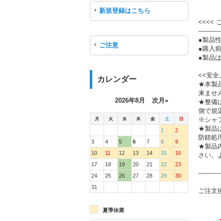
新規登録はこちら
<<<<
-----------
●製品
ご注意
●購入
●製品は
<<安全
カレンダー
★本製
来ませ
2026年8月
次月»
★整備
側で規
月
火
水
木
金
土
日
※シャ
★製品
1
2
防錆処
3
4
5
6
7
8
9
★製品
10
11
12
13
14
15
16
さい。
17
18
19
20
21
22
23
-----------
24
25
26
27
28
29
30
31
ご注文
夏季休業