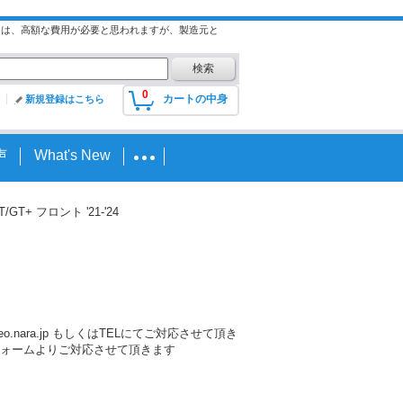
には、高額な費用が必要と思われますが、製造元と
0
カートの中身
新規登録はこちら
声
What's New
T/GT+ フロント '21-'24
nara.jp もしくはTELにてご対応させて頂き
ォームよりご対応させて頂きます