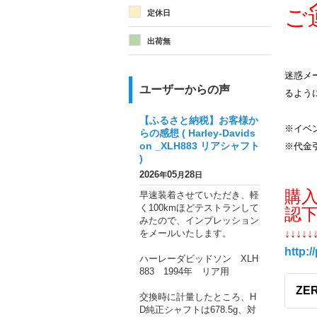
メ
ご
定休日
出荷無
迷惑メー
ユーザーからの声
るよう
【ふるさと納税】お客様か
※イベ
らの感想 ( Harley-Davids
on _XLH883 リアシャフト
※代金
)
2026
05
28
年
月
日
購
早速装着させていただき、軽
く100kmほどテストランして
認
みたので、インプレッション
をメールいたします。
↓↓↓↓↓
http:/
ハーレーダビッドソン XLH
883 1994年 リア用
ZER
交換時に計量したところ、H
D純正シャフトは678.5g、対