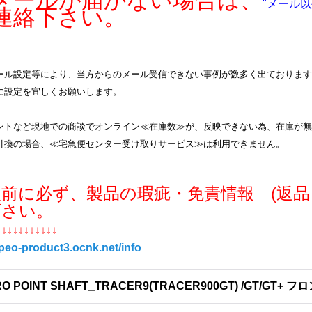
ールが届かない場合は、
"メール以
連絡下さい。
ル設定等により、当方からのメール受信できない事例が数多く出ております。info
に設定を宜しくお願いします。
ントなど現地での商談でオンライン≪在庫数≫が、反映できない為、在庫が無
引換の場合、≪宅急便センター受け取りサービス≫は利用できません。
入前に必ず、製品の瑕疵・免責情報 (返品
下さい。
↓↓↓↓↓↓↓↓↓↓↓
/peo-product3.ocnk.net/info
O POINT SHAFT_TRACER9(TRACER900GT) /GT/GT+ フロン