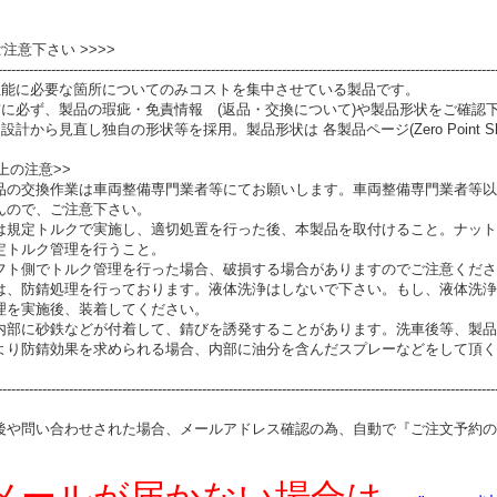
 ご注意下さい >>>>
----------------------------------------------------------------------------------------------------------------
性能に必要な箇所についてのみコストを集中させている製品です。
前に必ず、製品の瑕疵・免責情報 (返品・交換について)や製品形状をご確認
設計から見直し独自の形状等を採用。製品形状は 各製品ページ(Zero Point S
上の注意>>
品の交換作業は車両整備専門業者等にてお願いします。車両整備専門業者等以
んので、ご注意下さい。
は規定トルクで実施し、適切処置を行った後、本製品を取付けること。ナット
定トルク管理を行うこと。
フト側でトルク管理を行った場合、破損する場合がありますのでご注意くださ
は、防錆処理を行っております。液体洗浄はしないで下さい。もし、液体洗浄
理を実施後、装着してください。
内部に砂鉄などが付着して、錆びを誘発することがあります。洗車後等、製品
より防錆効果を求められる場合、内部に油分を含んだスプレーなどをして頂く
----------------------------------------------------------------------------------------------------------------
後や問い合わせされた場合、メールアドレス確認の為、自動で『ご注文予約の