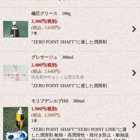
極圧グリース 100g
3,300
円
(税別)
(
税込
:
3,630
円
)
7本
“ZERO POINT SHAFT”に適した潤滑剤
グレサージュ 300ml
2,400
円
(税別)
(
税込
:
2,640
円
)
現在製作中もしくは受注生産
“ZERO POINT SHAFT”に適した潤滑剤
モリブデンルブHD 300ml
1,900
円
(税別)
(
税込
:
2,090
円
)
3本
“ZERO POINT SHAFT”“ZERO POINT LINK”に適
した潤滑剤 耐熱・高潤滑性・焼付き防止・耐熱温