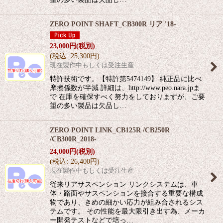
ZERO POINT SHAFT_CB300R リア '18-
23,000
円
(税別)
(
税込
:
25,300
円
)
現在製作中もしくは受注生産
特許技術です。【特許第5474149】 純正品に比べ
摩擦係数が半減 詳細は、http://www.peo.nara.jpま
で 在庫を確保すべく努力をしておりますが、ご要
望の多い製品は欠品し…
ZERO POINT LINK_CB125R /CB250R
/CB300R_2018-
24,000
円
(税別)
(
税込
:
26,400
円
)
現在製作中もしくは受注生産
従来リアサスペンション リンクシステムは、車
体・路面やサスペンションを接合する重要な構成
物であり、きめの細かい応力が組み合されるシス
テムです。 その性能を最大限引き出す為、メーカ
ー開発テストなどで培っ…