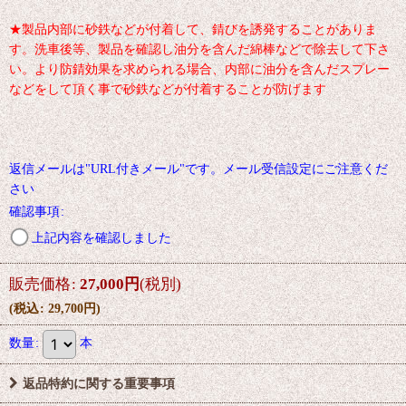
★製品内部に砂鉄などが付着して、錆びを誘発することがありま
す。洗車後等、製品を確認し油分を含んだ綿棒などで除去して下さ
い。より防錆効果を求められる場合、内部に油分を含んだスプレー
などをして頂く事で砂鉄などが付着することが防げます
返信メールは"URL付きメール"です。メール受信設定にご注意くだ
さい
確認事項
:
上記内容を確認しました
販売価格
:
27,000
円
(税別)
(
税込
:
29,700
円
)
数量
:
本
返品特約に関する重要事項