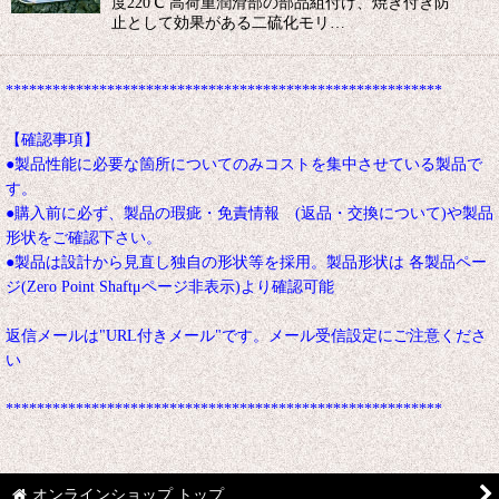
度220℃ 高荷重潤滑部の部品組付け、焼き付き防
止として効果がある二硫化モリ…
********************************************************
【確認事項】
●製品性能に必要な箇所についてのみコストを集中させている製品で
す。
●購入前に必ず、製品の瑕疵・免責情報 (返品・交換について)や製品
形状をご確認下さい。
●製品は設計から見直し独自の形状等を採用。製品形状は 各製品ペー
ジ(Zero Point Shaftμページ非表示)より確認可能
返信メールは"URL付きメール"です。メール受信設定にご注意くださ
い
********************************************************
オンラインショップ トップ