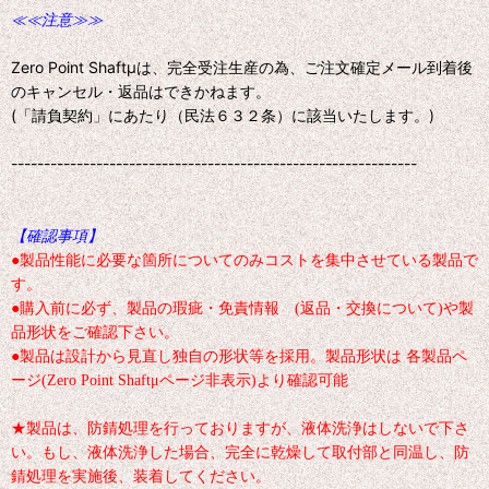
≪≪注意≫≫
Zero Point Shaftμは、完全受注生産の為、ご注文確定メール到着後
のキャンセル・返品はできかねます。
(「請負契約」にあたり（民法６３２条）に該当いたします。)
--------------------------------------------------------------
【確認事項】
●製品性能に必要な箇所についてのみコストを集中させている製品で
す。
●購入前に必ず、製品の瑕疵・免責情報 (返品・交換について)や製
品形状をご確認下さい。
●製品は設計から見直し独自の形状等を採用。製品形状は 各製品ペ
ージ(Zero Point Shaftμページ非表示)より確認可能
★製品は、防錆処理を行っておりますが、液体洗浄はしないで下さ
い。もし、液体洗浄した場合、完全に乾燥して取付部と同温し、防
錆処理を実施後、装着してください。