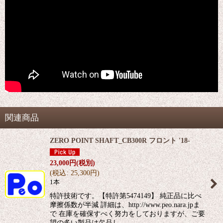
関連商品
ZERO POINT SHAFT_CB300R フロント '18-
23,000
円
(税別)
(
税込
:
25,300
円
)
1本
特許技術です。【特許第5474149】 純正品に比べ
摩擦係数が半減 詳細は、http://www.peo.nara.jpま
で 在庫を確保すべく努力をしておりますが、ご要
望の多い製品は欠品し…