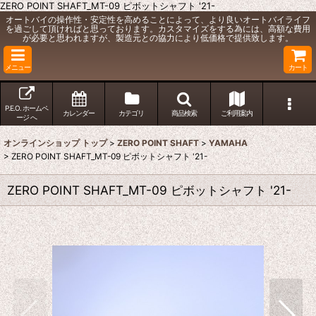
ZERO POINT SHAFT_MT-09 ピボットシャフト '21-
オートバイの操作性・安定性を高めることによって、より良いオートバイライフ
を過ごして頂ければと思っております。カスタマイズをする為には、高額な費用
が必要と思われますが、製造元との協力により低価格で提供致します。
メニュー
カート
P.E.O. ホームペ
カレンダー
カテゴリ
商品検索
ご利用案内
ージ へ
オンラインショップ トップ
>
ZERO POINT SHAFT
>
YAMAHA
>
ZERO POINT SHAFT_MT-09 ピボットシャフト '21-
ZERO POINT SHAFT_MT-09 ピボットシャフト '21-