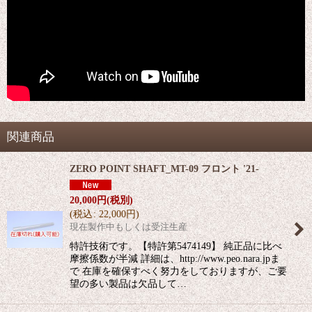
関連商品
ZERO POINT SHAFT_MT-09 フロント '21-
20,000
円
(税別)
(
税込
:
22,000
円
)
現在製作中もしくは受注生産
特許技術です。【特許第5474149】 純正品に比べ
摩擦係数が半減 詳細は、http://www.peo.nara.jpま
で 在庫を確保すべく努力をしておりますが、ご要
望の多い製品は欠品して…