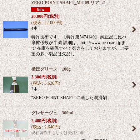
ZERO POINT SHAFT_MT-09 リア '21-
20,000
円
(税別)
(
税込
:
22,000
円
)
4本
特許技術です。【特許第5474149】 純正品に比べ
摩擦係数が半減 詳細は、http://www.peo.nara.jpま
で 在庫を確保すべく努力をしておりますが、ご要
望の多い製品は欠品し…
極圧グリース 100g
3,300
円
(税別)
(
税込
:
3,630
円
)
7本
“ZERO POINT SHAFT”に適した潤滑剤
グレサージュ 300ml
2,400
円
(税別)
(
税込
:
2,640
円
)
現在製作中もしくは受注生産