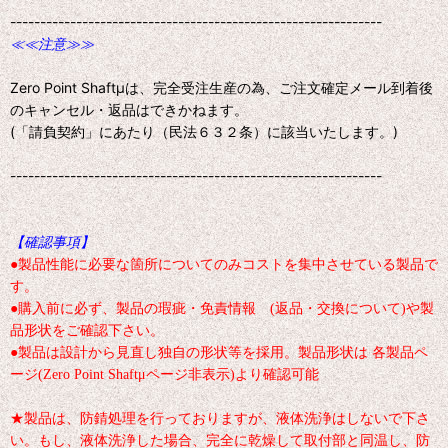
--------------------------------------------------------------
≪≪注意≫≫
Zero Point Shaftμは、完全受注生産の為、ご注文確定メール到着後
のキャンセル・返品はできかねます。
(「請負契約」にあたり（民法６３２条）に該当いたします。)
--------------------------------------------------------------
【確認事項】
●製品性能に必要な箇所についてのみコストを集中させている製品で
す。
●購入前に必ず、製品の瑕疵・免責情報 (返品・交換について)や製
品形状をご確認下さい。
●製品は設計から見直し独自の形状等を採用。製品形状は 各製品ペ
ージ(Zero Point Shaftμページ非表示)より確認可能
★製品は、防錆処理を行っておりますが、液体洗浄はしないで下さ
い。もし、液体洗浄した場合、完全に乾燥して取付部と同温し、防