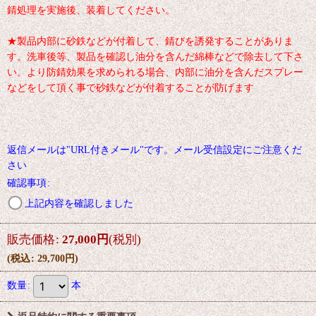
錆処理を実施後、装着してください。
★製品内部に砂鉄などが付着して、錆びを誘発することがありま
す。洗車後等、製品を確認し油分を含んだ綿棒などで除去して下さ
い。より防錆効果を求められる場合、内部に油分を含んだスプレー
などをして頂く事で砂鉄などが付着することが防げます
返信メールは"URL付きメール"です。メール受信設定にご注意くだ
さい
確認事項
:
上記内容を確認しました
販売価格
:
27,000
円
(税別)
(
税込
:
29,700
円
)
数量
:
本