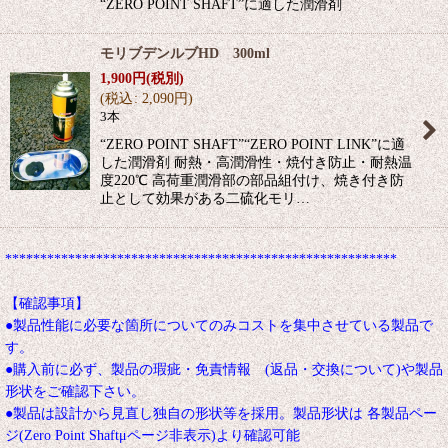
“ZERO POINT SHAFT”に適した潤滑剤
モリブデンルブHD 300ml
1,900
円
(税別)
(
税込
:
2,090
円
)
3本
“ZERO POINT SHAFT”“ZERO POINT LINK”に適
した潤滑剤 耐熱・高潤滑性・焼付き防止・耐熱温
度220℃ 高荷重潤滑部の部品組付け、焼き付き防
止として効果がある二硫化モリ…
********************************************************
【確認事項】
●製品性能に必要な箇所についてのみコストを集中させている製品で
す。
●購入前に必ず、製品の瑕疵・免責情報 (返品・交換について)や製品
形状をご確認下さい。
●製品は設計から見直し独自の形状等を採用。製品形状は 各製品ペー
ジ(Zero Point Shaftμページ非表示)より確認可能