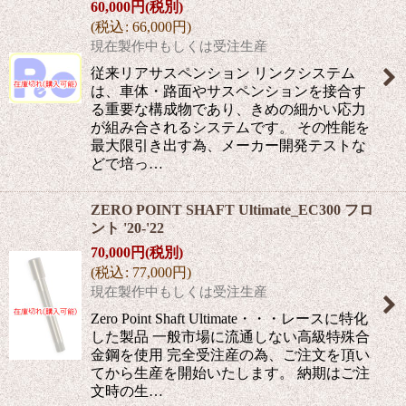
60,000
円
(税別)
(
税込
:
66,000
円
)
現在製作中もしくは受注生産
従来リアサスペンション リンクシステム
は、車体・路面やサスペンションを接合す
る重要な構成物であり、きめの細かい応力
が組み合されるシステムです。 その性能を
最大限引き出す為、メーカー開発テストな
どで培っ…
ZERO POINT SHAFT Ultimate_EC300 フロ
ント '20-'22
70,000
円
(税別)
(
税込
:
77,000
円
)
現在製作中もしくは受注生産
Zero Point Shaft Ultimate・・・レースに特化
した製品 一般市場に流通しない高級特殊合
金鋼を使用 完全受注産の為、ご注文を頂い
てから生産を開始いたします。 納期はご注
文時の生…