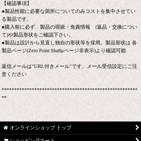
【確認事項】
●製品性能に必要な箇所についてのみコストを集中させてい
る製品です。
●購入前に必ず、製品の瑕疵・免責情報 (返品・交換につい
て)や製品形状をご確認下さい。
●製品は設計から見直し独自の形状等を採用。製品形状は 各
製品ページ(Zero Point Shaftμページ非表示)より確認可能
返信メールは"URL付きメール"です。メール受信設定にご注
意ください
******************************************************
**
オンラインショップ トップ
ショッピングカート