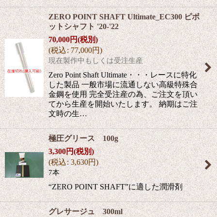
ZERO POINT SHAFT Ultimate_EC300 ピボ
ットシャフト '20-'22
70,000
円
(税別)
(
税込
:
77,000
円
)
現在製作中もしくは受注生産
Zero Point Shaft Ultimate・・・レースに特化
した製品 一般市場に流通しない高級特殊合
金鋼を使用 完全受注産の為、ご注文を頂い
てから生産を開始いたします。 納期はご注
文時の生…
極圧グリース 100g
3,300
円
(税別)
(
税込
:
3,630
円
)
7本
“ZERO POINT SHAFT”に適した潤滑剤
グレサージュ 300ml