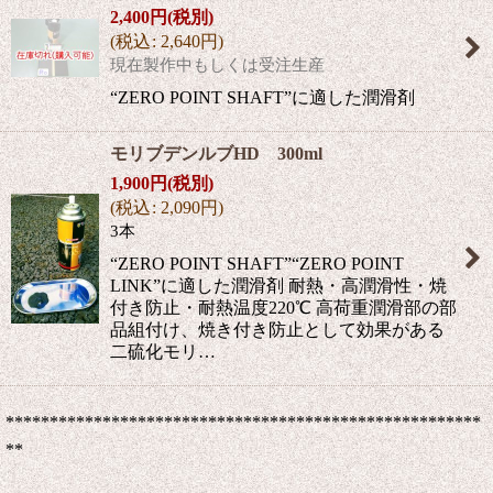
2,400
円
(税別)
(
税込
:
2,640
円
)
現在製作中もしくは受注生産
“ZERO POINT SHAFT”に適した潤滑剤
モリブデンルブHD 300ml
1,900
円
(税別)
(
税込
:
2,090
円
)
3本
“ZERO POINT SHAFT”“ZERO POINT
LINK”に適した潤滑剤 耐熱・高潤滑性・焼
付き防止・耐熱温度220℃ 高荷重潤滑部の部
品組付け、焼き付き防止として効果がある
二硫化モリ…
******************************************************
**