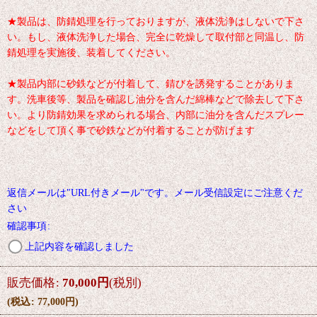
★製品は、防錆処理を行っておりますが、液体洗浄はしないで下さ
い。もし、液体洗浄した場合、完全に乾燥して取付部と同温し、防
錆処理を実施後、装着してください。
★製品内部に砂鉄などが付着して、錆びを誘発することがありま
す。洗車後等、製品を確認し油分を含んだ綿棒などで除去して下さ
い。より防錆効果を求められる場合、内部に油分を含んだスプレー
などをして頂く事で砂鉄などが付着することが防げます
返信メールは"URL付きメール"です。メール受信設定にご注意くだ
さい
確認事項
:
上記内容を確認しました
販売価格
:
70,000
円
(税別)
(
税込
:
77,000
円
)