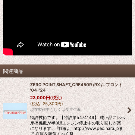
関連商品
ZERO POINT SHAFT_CRF450R /RX /L フロント
'04-'24
23,000
円
(税別)
(
税込
:
25,300
円
)
現在製作中もしくは受注生産
特許技術です。【特許第5474149】 純正品に比べ
摩擦係数が半減!!エンジン停止中の取り回しが楽
になります。 詳細は、http://www.peo.nara.jpま
で 在庫を確保すべく努…