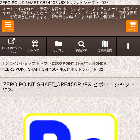
ZERO POINT SHAFT_CRF450R /RX ピボットシャフト '02-
オートバイの操作性・安定性を高めることによって、より良いオートバイライフ
を過ごして頂ければと思っております。カスタマイズをする為には、高額な費用
が必要と思われますが、製造元との協力により低価格で提供致します。
メニュー
カート
P.E.O. ホームペ
カレンダー
カテゴリ
商品検索
ご利用案内
ージ へ
オンラインショップ トップ
>
ZERO POINT SHAFT
>
HONDA
>
ZERO POINT SHAFT_CRF450R /RX ピボットシャフト '02-
ZERO POINT SHAFT_CRF450R /RX ピボットシャフト
'02-