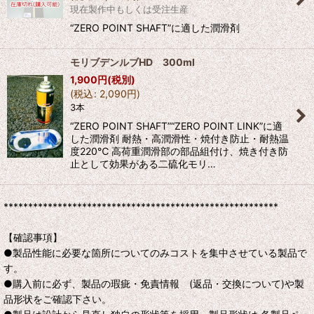
現在製作中もしくは受注生産
“ZERO POINT SHAFT”に適した潤滑剤
モリブデンルブHD 300ml
1,900
円
(税別)
(
税込
:
2,090
円
)
3本
“ZERO POINT SHAFT”“ZERO POINT LINK”に適
した潤滑剤 耐熱・高潤滑性・焼付き防止・耐熱温
度220℃ 高荷重潤滑部の部品組付け、焼き付き防
止として効果がある二硫化モリ…
********************************************************
【確認事項】
●製品性能に必要な箇所についてのみコストを集中させている製品で
す。
●購入前に必ず、製品の瑕疵・免責情報 (返品・交換について)や製
品形状をご確認下さい。