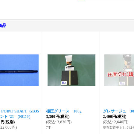
商品
 POINT SHAFT_GB35
極圧グリース 100g
グレサージュ 30
ント '21-（NC59）
3,300円
(税別)
2,400円
(税別)
00円
(税別)
(
税込
:
3,630円
)
(
税込
:
2,640円
)
22,000円
)
7本
現在製作中もしくは