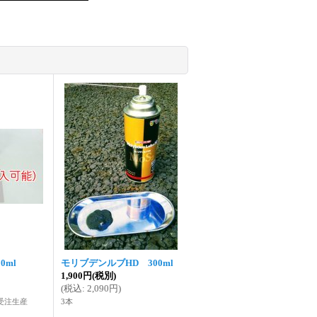
0ml
モリブデンルブHD 300ml
1,900円
(税別)
(
税込
:
2,090円
)
受注生産
3本