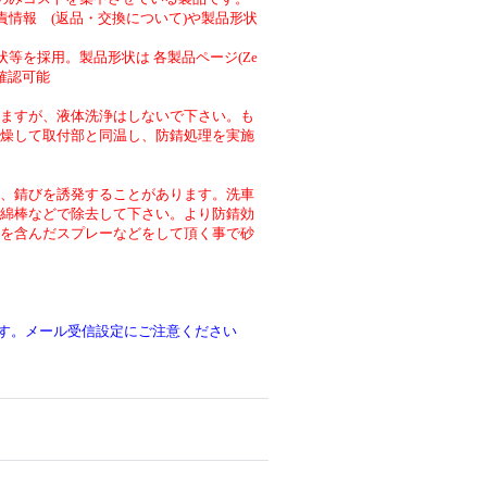
責情報 (返品・交換について)や製品形状
等を採用。製品形状は 各製品ページ(Ze
より確認可能
ますが、液体洗浄はしないで下さい。も
燥して取付部と同温し、防錆処理を実施
、錆びを誘発することがあります。洗車
綿棒などで除去して下さい。より防錆効
を含んだスプレーなどをして頂く事で砂
です。メール受信設定にご注意ください