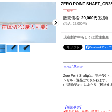
ZERO POINT SHAFT_GB3
販売価格
:
20,000円
(税別)
(
税込
:
22,000円
)
現在製作中もしくは受注生産
Facebookでシェア
------------------------------------------------
≪≪注意≫≫
Zero Point Shaftμは、
ンセル・返品はできかねます。
(「請負契約」にあたり（民法６
------------------------------------------------
【確認事項】
●製品性能に必要な箇所について