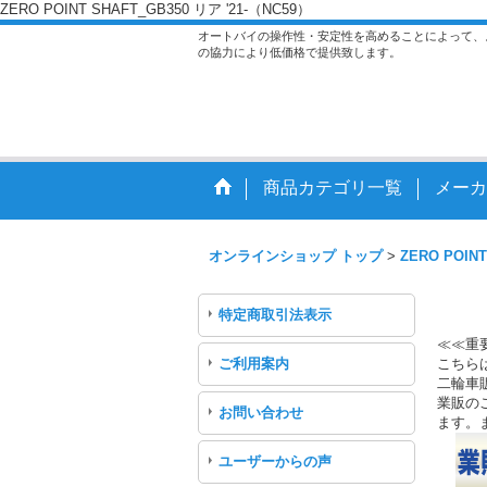
ZERO POINT SHAFT_GB350 リア '21-（NC59）
オートバイの操作性・安定性を高めることによって、
の協力により低価格で提供致します。
商品カテゴリ一覧
メーカ
オンラインショップ トップ
>
ZERO POINT
特定商取引法表示
≪≪重
ご利用案内
こちら
二輪車
業販のご
お問い合わせ
ます。
ユーザーからの声