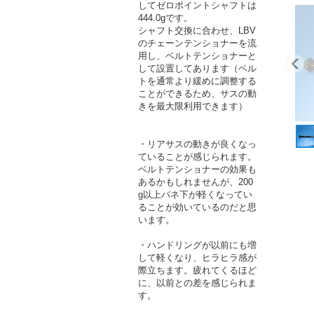
してゼロポイントシャフトは
444.0gです。
シャフト交換に合わせ、LBV
のチェーンテンショナーを流
用し、ベルトテンショナーと
して設置してあります（ベル
トを通常より緩めに調整する
ことができるため、サスの動
きを最大限利用できます）
・リアサスの動きが良くなっ
ていることが感じられます。
ベルトテンショナーの効果も
あるかもしれませんが、200
g以上バネ下が軽くなってい
ることが効いているのだと思
います。
・ハンドリングが以前にも増
して軽くなり、ヒラヒラ感が
際立ちます。疲れてくるほど
に、以前との差を感じられま
す。