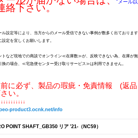
ールが届かない場合は、
"メール以
連絡下さい。
ル設定等により、当方からのメール受信できない事例が数多く出ております。info
に設定を宜しくお願いします。
ントなど現地での商談でオンライン≪在庫数≫が、反映できない為、在庫が無
引換の場合、≪宅急便センター受け取りサービス≫は利用できません。
入前に必ず、製品の瑕疵・免責情報 (返品
下さい。
↓↓↓↓↓↓↓↓↓↓↓
/peo-product3.ocnk.net/info
O POINT SHAFT_GB350 リア '21-（NC59）