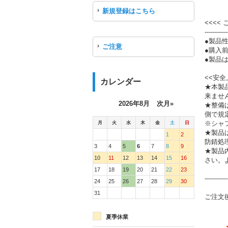
新規登録はこちら
<<<<
-----------
●製品
ご注意
●購入
●製品は
<<安全
カレンダー
★本製
来ませ
2026年8月
次月»
★整備
側で規
月
火
水
木
金
土
日
※シャ
★製品
1
2
防錆処
3
4
5
6
7
8
9
★製品
10
11
12
13
14
15
16
さい。
17
18
19
20
21
22
23
-----------
24
25
26
27
28
29
30
31
ご注文
夏季休業