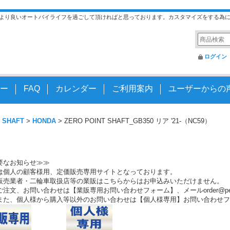
より良いオートバイライフを過ごして頂ければと思っております。カスタマイズをする為
ログイン
ー
FAQ
カレンダー
ご利用案内
ユーザーからの
 SHAFT
>
HONDA
>
ZERO POINT SHAFT_GB350 リア '21-（NC59）
要なお知らせ≫≫
は個人の顧客様用、定価販売専用サイトとなっております。
販売業者・二輪車取扱店等の業販はこちらからはお申込みいただけません。
注文、お問い合わせは【業販専用お問い合わせフォーム】、メールorder@peo.
また、個人様から購入等以外のお問い合わせは【個人様専用】お問い合わせフ