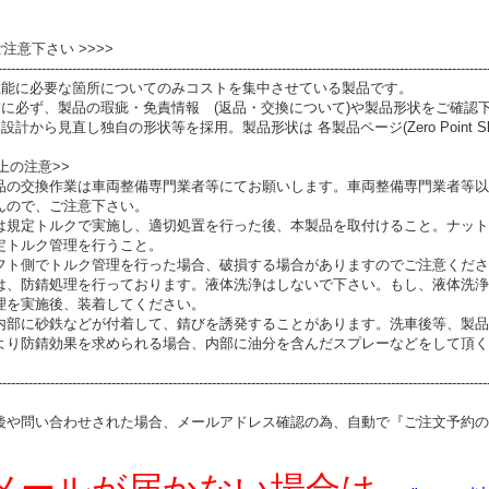
 ご注意下さい >>>>
----------------------------------------------------------------------------------------------------------------
性能に必要な箇所についてのみコストを集中させている製品です。
前に必ず、製品の瑕疵・免責情報 (返品・交換について)や製品形状をご確認
設計から見直し独自の形状等を採用。製品形状は 各製品ページ(Zero Point S
上の注意>>
品の交換作業は車両整備専門業者等にてお願いします。車両整備専門業者等以
んので、ご注意下さい。
は規定トルクで実施し、適切処置を行った後、本製品を取付けること。ナット
定トルク管理を行うこと。
フト側でトルク管理を行った場合、破損する場合がありますのでご注意くださ
は、防錆処理を行っております。液体洗浄はしないで下さい。もし、液体洗浄
理を実施後、装着してください。
内部に砂鉄などが付着して、錆びを誘発することがあります。洗車後等、製品
より防錆効果を求められる場合、内部に油分を含んだスプレーなどをして頂く
----------------------------------------------------------------------------------------------------------------
後や問い合わせされた場合、メールアドレス確認の為、自動で『ご注文予約の