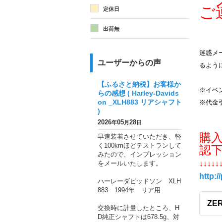
メ
ご
定休日
出荷無
迷惑メー
ユーザーからの声
るよう
【ふるさと納税】お客様か
※イベ
らの感想 ( Harley-Davids
on _XLH883 リアシャフト
※代金
)
2026
05
28
年
月
日
購
早速装着させていただき、軽
く100kmほどテストランして
認
みたので、インプレッション
をメールいたします。
↓↓↓↓↓
http:/
ハーレーダビッドソン XLH
883 1994年 リア用
ZER
交換時に計量したところ、H
D純正シャフトは678.5g、対