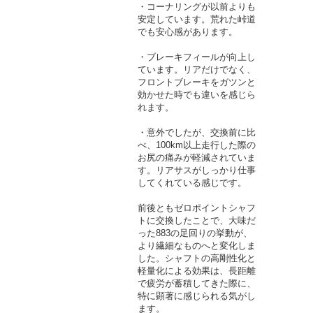
・コーナリングが以前よりも
安定しています。荒れた峠道
でも安心感があります。
・ブレーキフィールが向上し
ています。リアだけでなく、
フロントブレーキをガツンと
効かせた時でも違いを感じら
れます。
・意外でしたが、交換前に比
べ、100km以上走行した際の
お尻の痛みが軽減されていま
す。リアサスがしっかり仕事
してくれている感じです。
前後ともゼロポイントシャフ
トに交換したことで、大味だ
った883の足回りの挙動が、
より繊細なものへと変化しま
した。シャフトの高剛性化と
軽量化による効果は、長距離
で疲労が蓄積してきた際に、
特に顕著に感じられる気がし
ます。