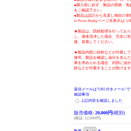
●購入前に必ず、製品の瑕疵・免
をご確認下さい。
●製品は設計から見直し独自の形状
ro Point Shaftμページ非表示)
★製品は、防錆処理を行っており
し、液体洗浄した場合、完全に乾
後、装着してください。
★製品内部に砂鉄などが付着して
後等、製品を確認し油分を含んだ
果を求められる場合、内部に油分
鉄などが付着することが防げます
返信メールは"URL付きメール"
確認事項
:
上記内容を確認しました
販売価格
:
20,000円
(税別)
(
税込
:
22,000円
)
数量
:
本