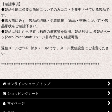
【確認事項】
●製品性能に必要な箇所についてのみコストを集中させている製品で
す。
●購入前に必ず、製品の瑕疵・免責情報 (返品・交換について)や製
品形状をご確認下さい。
●製品は設計から見直し独自の形状等を採用。製品形状は 各製品ペー
ジ(Zero Point Shaftμページ非表示)より確認可能
返信メールは"URL付きメール"です。メール受信設定にご注意くださ
い
********************************************************
オンラインショップ トップ
ショッピングカート
マイページ