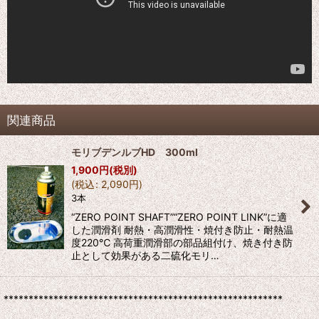
関連商品
モリブデンルブHD 300ml
1,900
円
(税別)
(
税込
:
2,090
円
)
3本
“ZERO POINT SHAFT”“ZERO POINT LINK”に適
した潤滑剤 耐熱・高潤滑性・焼付き防止・耐熱温
度220℃ 高荷重潤滑部の部品組付け、焼き付き防
止として効果がある二硫化モリ…
********************************************************