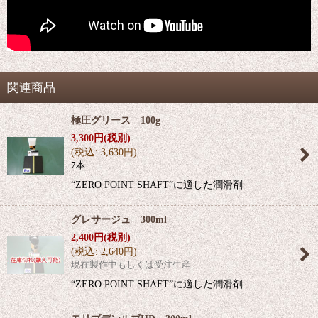
関連商品
極圧グリース 100g
3,300
円
(税別)
(
税込
:
3,630
円
)
7本
“ZERO POINT SHAFT”に適した潤滑剤
グレサージュ 300ml
2,400
円
(税別)
(
税込
:
2,640
円
)
現在製作中もしくは受注生産
“ZERO POINT SHAFT”に適した潤滑剤