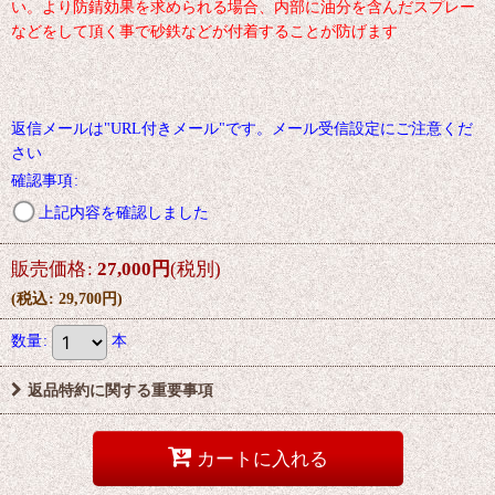
い。より防錆効果を求められる場合、内部に油分を含んだスプレー
などをして頂く事で砂鉄などが付着することが防げます
返信メールは"URL付きメール"です。メール受信設定にご注意くだ
さい
確認事項
:
上記内容を確認しました
販売価格
:
27,000
円
(税別)
(
税込
:
29,700
円
)
数量
:
本
返品特約に関する重要事項
カートに入れる