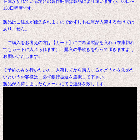
在庫が切れている場合の製作納期は製品により違いますが、60日〜
150日程度です。
製品はご注文が優先されますので必ずしも在庫が入荷するわけでは
ありません。
ご購入をお考えの方は【カート】にご希望製品を入れ（在庫切れ
でもカートに入れられます）、購入の手続きを行って頂きますよう
お願いいたします。
※予約のみを行いたい方、入荷してから購入するかどうかを決めた
いというお客様は、必ず銀行振込を選択して下さい。
製品が入荷しましたらメールにてご連絡を致します。