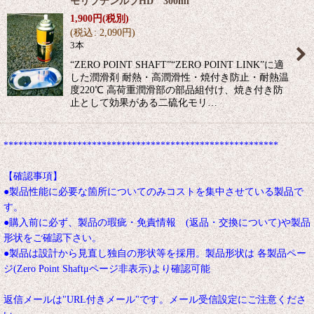
モリブデンルブHD 300ml
1,900
円
(税別)
(
税込
:
2,090
円
)
3本
“ZERO POINT SHAFT”“ZERO POINT LINK”に適
した潤滑剤 耐熱・高潤滑性・焼付き防止・耐熱温
度220℃ 高荷重潤滑部の部品組付け、焼き付き防
止として効果がある二硫化モリ…
********************************************************
【確認事項】
●製品性能に必要な箇所についてのみコストを集中させている製品で
す。
●購入前に必ず、製品の瑕疵・免責情報 (返品・交換について)や製品
形状をご確認下さい。
●製品は設計から見直し独自の形状等を採用。製品形状は 各製品ペー
ジ(Zero Point Shaftμページ非表示)より確認可能
返信メールは"URL付きメール"です。メール受信設定にご注意くださ