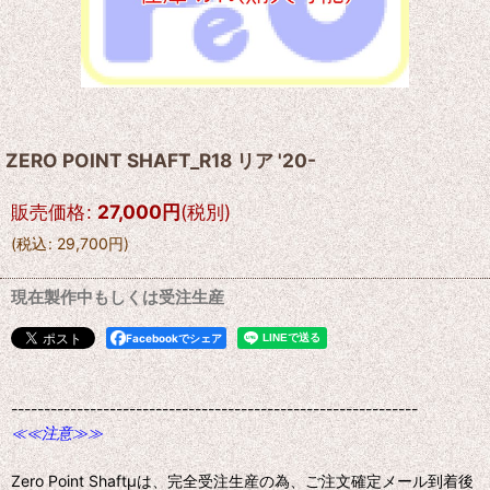
ZERO POINT SHAFT_R18 リア '20-
販売価格
:
27,000
円
(税別)
(
税込
:
29,700
円
)
現在製作中もしくは受注生産
Facebookでシェア
--------------------------------------------------------------
≪≪注意≫≫
Zero Point Shaftμは、完全受注生産の為、ご注文確定メール到着後