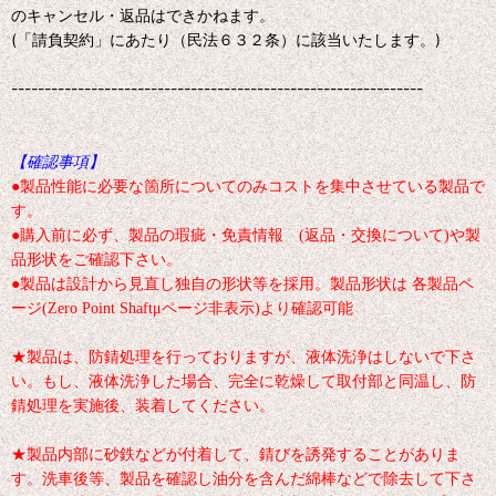
のキャンセル・返品はできかねます。
(「請負契約」にあたり（民法６３２条）に該当いたします。)
--------------------------------------------------------------
【確認事項】
●製品性能に必要な箇所についてのみコストを集中させている製品で
す。
●購入前に必ず、製品の瑕疵・免責情報 (返品・交換について)や製
品形状をご確認下さい。
●製品は設計から見直し独自の形状等を採用。製品形状は 各製品ペ
ージ(Zero Point Shaftμページ非表示)より確認可能
★製品は、防錆処理を行っておりますが、液体洗浄はしないで下さ
い。もし、液体洗浄した場合、完全に乾燥して取付部と同温し、防
錆処理を実施後、装着してください。
★製品内部に砂鉄などが付着して、錆びを誘発することがありま
す。洗車後等、製品を確認し油分を含んだ綿棒などで除去して下さ