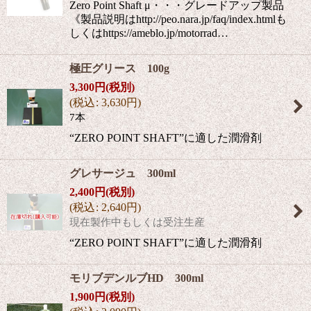
Zero Point Shaft μ・・・グレードアップ製品
《製品説明はhttp://peo.nara.jp/faq/index.htmlも
しくはhttps://ameblo.jp/motorrad…
極圧グリース 100g
3,300
円
(税別)
(
税込
:
3,630
円
)
7本
“ZERO POINT SHAFT”に適した潤滑剤
グレサージュ 300ml
2,400
円
(税別)
(
税込
:
2,640
円
)
現在製作中もしくは受注生産
“ZERO POINT SHAFT”に適した潤滑剤
モリブデンルブHD 300ml
1,900
円
(税別)