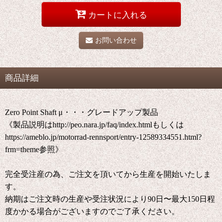
カートに入れる
お問い合わせ
商品詳細
Zero Point Shaft μ・・・グレードアップ製品
《製品説明はhttp://peo.nara.jp/faq/index.htmlもしくは
https://ameblo.jp/motorrad-rennsport/entry-12589334551.html?
frm=theme参照》
完全受注産の為、ご注文を頂いてから生産を開始いたしま
す。
納期はご注文時の生産や受注状況により90日〜最大150日程
度かかる場合がございますのでご了承ください。