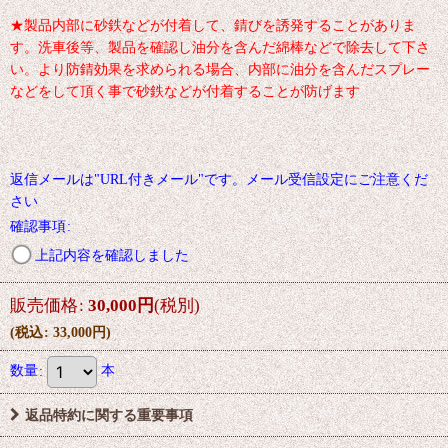
★製品内部に砂鉄などが付着して、錆びを誘発することがありま
す。洗車後等、製品を確認し油分を含んだ綿棒などで除去して下さ
い。より防錆効果を求められる場合、内部に油分を含んだスプレー
などをして頂く事で砂鉄などが付着することが防げます
返信メールは"URL付きメール"です。メール受信設定にご注意くだ
さい
確認事項
:
上記内容を確認しました
販売価格
:
30,000
円
(税別)
(
税込
:
33,000
円
)
数量
:
本
返品特約に関する重要事項