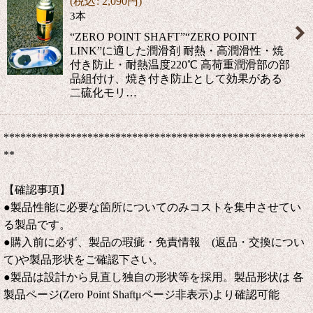
(
税込
:
2,090
円
)
3本
“ZERO POINT SHAFT”“ZERO POINT
LINK”に適した潤滑剤 耐熱・高潤滑性・焼
付き防止・耐熱温度220℃ 高荷重潤滑部の部
品組付け、焼き付き防止として効果がある
二硫化モリ…
******************************************************
**
【確認事項】
●製品性能に必要な箇所についてのみコストを集中させてい
る製品です。
●購入前に必ず、製品の瑕疵・免責情報 (返品・交換につい
て)や製品形状をご確認下さい。
●製品は設計から見直し独自の形状等を採用。製品形状は 各
製品ページ(Zero Point Shaftμページ非表示)より確認可能