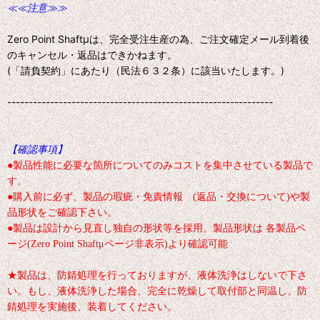
≪≪注意≫≫
Zero Point Shaftμは、完全受注生産の為、ご注文確定メール到着後
のキャンセル・返品はできかねます。
(「請負契約」にあたり（民法６３２条）に該当いたします。)
--------------------------------------------------------------
【確認事項】
●製品性能に必要な箇所についてのみコストを集中させている製品で
す。
●購入前に必ず、製品の瑕疵・免責情報 (返品・交換について)や製
品形状をご確認下さい。
●製品は設計から見直し独自の形状等を採用。製品形状は 各製品ペ
ージ(Zero Point Shaftμページ非表示)より確認可能
★製品は、防錆処理を行っておりますが、液体洗浄はしないで下さ
い。もし、液体洗浄した場合、完全に乾燥して取付部と同温し、防
錆処理を実施後、装着してください。