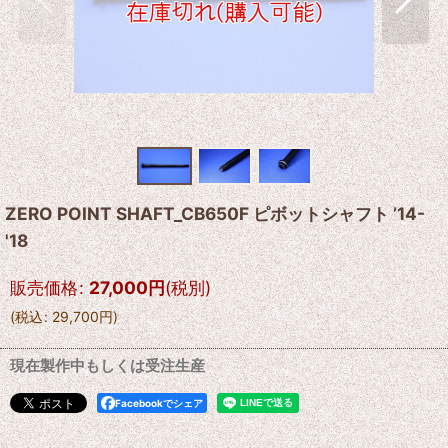
ZERO POINT SHAFT_CB650F ピボットシャフト ’14-
'18
販売価格
:
27,000
円
(税別)
(
税込
:
29,700
円
)
現在製作中もしくは受注生産
Facebookでシェア