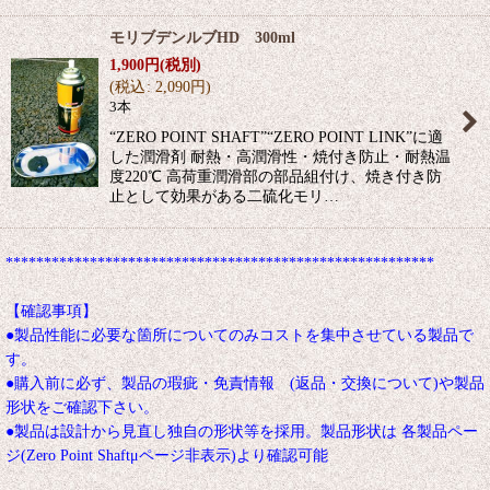
モリブデンルブHD 300ml
1,900
円
(税別)
(
税込
:
2,090
円
)
3本
“ZERO POINT SHAFT”“ZERO POINT LINK”に適
した潤滑剤 耐熱・高潤滑性・焼付き防止・耐熱温
度220℃ 高荷重潤滑部の部品組付け、焼き付き防
止として効果がある二硫化モリ…
********************************************************
【確認事項】
●製品性能に必要な箇所についてのみコストを集中させている製品で
す。
●購入前に必ず、製品の瑕疵・免責情報 (返品・交換について)や製品
形状をご確認下さい。
●製品は設計から見直し独自の形状等を採用。製品形状は 各製品ペー
ジ(Zero Point Shaftμページ非表示)より確認可能