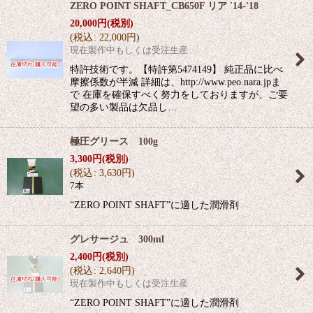
ZERO POINT SHAFT_CB650F リア '14-'18
20,000
円
(税別)
(
税込
:
22,000
円
)
現在製作中もしくは受注生産
特許技術です。【特許第5474149】 純正品に比べ
摩擦係数が半減 詳細は、http://www.peo.nara.jpま
で 在庫を確保すべく努力をしておりますが、ご要
望の多い製品は欠品し…
極圧グリース 100g
3,300
円
(税別)
(
税込
:
3,630
円
)
7本
“ZERO POINT SHAFT”に適した潤滑剤
グレサージュ 300ml
2,400
円
(税別)
(
税込
:
2,640
円
)
現在製作中もしくは受注生産
“ZERO POINT SHAFT”に適した潤滑剤