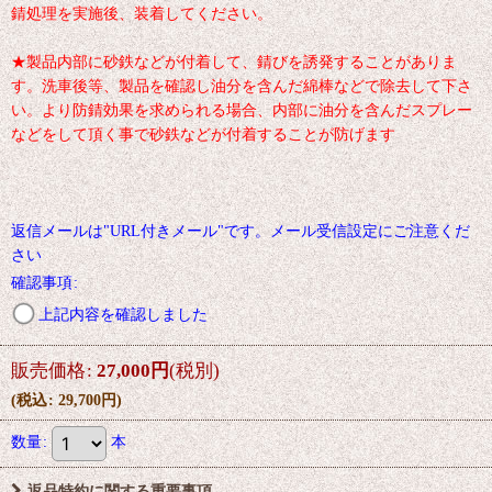
錆処理を実施後、装着してください。
★製品内部に砂鉄などが付着して、錆びを誘発することがありま
す。洗車後等、製品を確認し油分を含んだ綿棒などで除去して下さ
い。より防錆効果を求められる場合、内部に油分を含んだスプレー
などをして頂く事で砂鉄などが付着することが防げます
返信メールは"URL付きメール"です。メール受信設定にご注意くだ
さい
確認事項
:
上記内容を確認しました
販売価格
:
27,000
円
(税別)
(
税込
:
29,700
円
)
数量
:
本
返品特約に関する重要事項