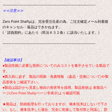
--------------------------------------------------------------
≪≪注意≫≫
Zero Point Shaftμは、完全受注生産の為、ご注文確定メール到着後
のキャンセル・返品はできかねます。
(「請負契約」にあたり（民法６３２条）に該当いたします。)
--------------------------------------------------------------
【確認事項】
●製品性能に必要な箇所についてのみコストを集中させている製品で
す。
●購入前に必ず、製品の瑕疵・免責情報 (返品・交換について)や製
品形状をご確認下さい。
●製品は設計から見直し独自の形状等を採用。製品形状は 各製品ペ
ージ(Zero Point Shaftμページ非表示)より確認可能
★製品は、防錆処理を行っておりますが、液体洗浄はしないで下さ
い。もし、液体洗浄した場合、完全に乾燥して取付部と同温し、防