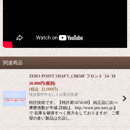
関連商品
ZERO POINT SHAFT_CB650F フロント '14-'18
20,000
円
(税別)
(
税込
:
22,000
円
)
現在製作中もしくは受注生産
特許技術です。【特許第5474149】 純正品に比べ
摩擦係数が半減 詳細は、http://www.peo.nara.jpま
で 在庫を確保すべく努力をしておりますが、ご要
望の多い製品は欠品し…