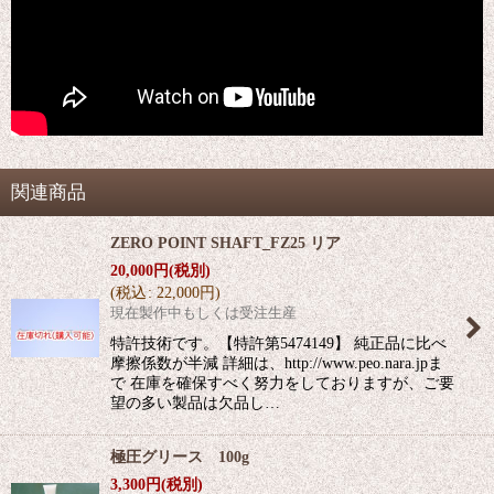
関連商品
ZERO POINT SHAFT_FZ25 リア
20,000
円
(税別)
(
税込
:
22,000
円
)
現在製作中もしくは受注生産
特許技術です。【特許第5474149】 純正品に比べ
摩擦係数が半減 詳細は、http://www.peo.nara.jpま
で 在庫を確保すべく努力をしておりますが、ご要
望の多い製品は欠品し…
極圧グリース 100g
3,300
円
(税別)