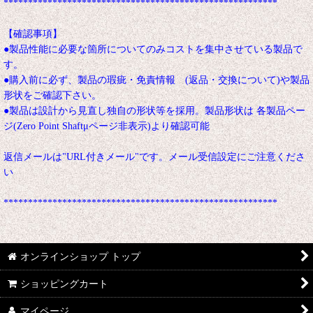
********************************************************
【確認事項】
●製品性能に必要な箇所についてのみコストを集中させている製品で
す。
●購入前に必ず、製品の瑕疵・免責情報 (返品・交換について)や製品
形状をご確認下さい。
●製品は設計から見直し独自の形状等を採用。製品形状は 各製品ペー
ジ(Zero Point Shaftμページ非表示)より確認可能
返信メールは"URL付きメール"です。メール受信設定にご注意くださ
い
********************************************************
オンラインショップ トップ
ショッピングカート
マイページ