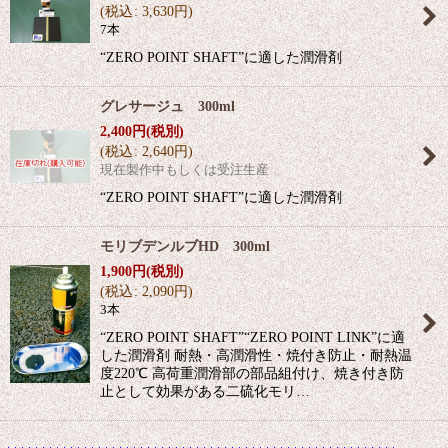
(
税込
:
3,630
円
)
7本
“ZERO POINT SHAFT”に適した潤滑剤
グレサージュ 300ml
2,400
円
(税別)
(
税込
:
2,640
円
)
現在製作中もしくは受注生産
“ZERO POINT SHAFT”に適した潤滑剤
モリブデンルブHD 300ml
1,900
円
(税別)
(
税込
:
2,090
円
)
3本
“ZERO POINT SHAFT”“ZERO POINT LINK”に適
した潤滑剤 耐熱・高潤滑性・焼付き防止・耐熱温
度220℃ 高荷重潤滑部の部品組付け、焼き付き防
止として効果がある二硫化モリ…