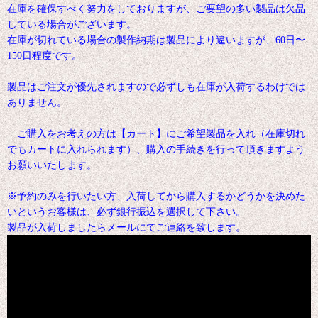
在庫を確保すべく努力をしておりますが、ご要望の多い製品は欠品
している場合がございます。
在庫が切れている場合の製作納期は製品により違いますが、60日〜
150日程度です。
製品はご注文が優先されますので必ずしも在庫が入荷するわけでは
ありません。
ご購入をお考えの方は【カート】にご希望製品を入れ（在庫切れ
でもカートに入れられます）、購入の手続きを行って頂きますよう
お願いいたします。
※予約のみを行いたい方、入荷してから購入するかどうかを決めた
いというお客様は、必ず銀行振込を選択して下さい。
製品が入荷しましたらメールにてご連絡を致します。