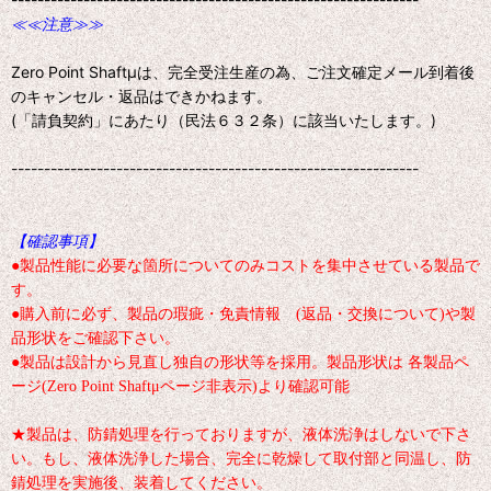
≪≪注意≫≫
Zero Point Shaftμは、完全受注生産の為、ご注文確定メール到着後
のキャンセル・返品はできかねます。
(「請負契約」にあたり（民法６３２条）に該当いたします。)
--------------------------------------------------------------
【確認事項】
●製品性能に必要な箇所についてのみコストを集中させている製品で
す。
●購入前に必ず、製品の瑕疵・免責情報 (返品・交換について)や製
品形状をご確認下さい。
●製品は設計から見直し独自の形状等を採用。製品形状は 各製品ペ
ージ(Zero Point Shaftμページ非表示)より確認可能
★製品は、防錆処理を行っておりますが、液体洗浄はしないで下さ
い。もし、液体洗浄した場合、完全に乾燥して取付部と同温し、防
錆処理を実施後、装着してください。