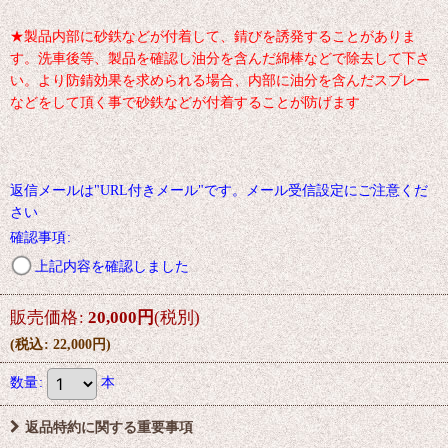
★製品内部に砂鉄などが付着して、錆びを誘発することがありま
す。洗車後等、製品を確認し油分を含んだ綿棒などで除去して下さ
い。より防錆効果を求められる場合、内部に油分を含んだスプレー
などをして頂く事で砂鉄などが付着することが防げます
返信メールは"URL付きメール"です。メール受信設定にご注意くだ
さい
確認事項
:
上記内容を確認しました
販売価格
:
20,000
円
(税別)
(
税込
:
22,000
円
)
数量
:
本
返品特約に関する重要事項