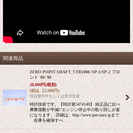
関連商品
ZERO POINT SHAFT_VTR1000 /SP-1/SP-2 フロ
ント '00-'06
20,000
円
(税別)
(
税込
:
22,000
円
)
現在製作中もしくは受注生産
特許技術です。【特許第5474149】 純正品に比べ
摩擦係数が半減!!エンジン停止中の取り回しが楽
になります。 詳細は、http://www.peo.nara.jpまで
在庫を確保すべ…