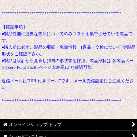
********************************************************
【確認事項】
●製品性能に必要な箇所についてのみコストを集中させている製品で
す。
●購入前に必ず、製品の瑕疵・免責情報 (返品・交換について)や製品
形状をご確認下さい。
●製品は設計から見直し独自の形状等を採用。製品形状は 各製品ペー
ジ(Zero Point Shaftμページ非表示)より確認可能
返信メールは"URL付きメール"です。メール受信設定にご注意くださ
い
********************************************************
オンラインショップ トップ
ショッピングカート