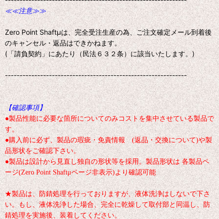
≪≪注意≫≫
Zero Point Shaftμは、完全受注生産の為、ご注文確定メール到着後
のキャンセル・返品はできかねます。
(「請負契約」にあたり（民法６３２条）に該当いたします。)
--------------------------------------------------------------
【確認事項】
●製品性能に必要な箇所についてのみコストを集中させている製品で
す。
●購入前に必ず、製品の瑕疵・免責情報 (返品・交換について)や製
品形状をご確認下さい。
●製品は設計から見直し独自の形状等を採用。製品形状は 各製品ペ
ージ(Zero Point Shaftμページ非表示)より確認可能
★製品は、防錆処理を行っておりますが、液体洗浄はしないで下さ
い。もし、液体洗浄した場合、完全に乾燥して取付部と同温し、防
錆処理を実施後、装着してください。