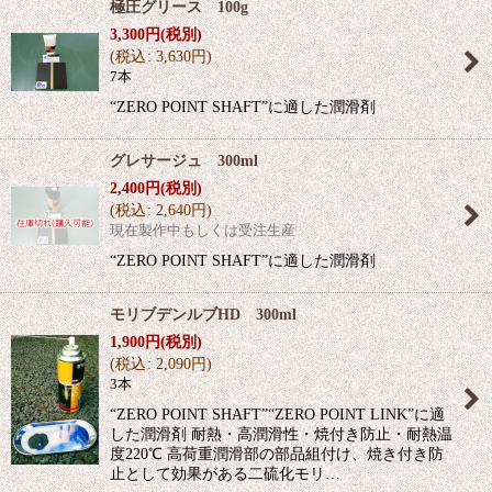
極圧グリース 100g
3,300
円
(税別)
(
税込
:
3,630
円
)
7本
“ZERO POINT SHAFT”に適した潤滑剤
グレサージュ 300ml
2,400
円
(税別)
(
税込
:
2,640
円
)
現在製作中もしくは受注生産
“ZERO POINT SHAFT”に適した潤滑剤
モリブデンルブHD 300ml
1,900
円
(税別)
(
税込
:
2,090
円
)
3本
“ZERO POINT SHAFT”“ZERO POINT LINK”に適
した潤滑剤 耐熱・高潤滑性・焼付き防止・耐熱温
度220℃ 高荷重潤滑部の部品組付け、焼き付き防
止として効果がある二硫化モリ…