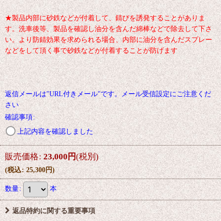
★製品内部に砂鉄などが付着して、錆びを誘発することがありま
す。洗車後等、製品を確認し油分を含んだ綿棒などで除去して下さ
い。より防錆効果を求められる場合、内部に油分を含んだスプレー
などをして頂く事で砂鉄などが付着することが防げます
返信メールは"URL付きメール"です。メール受信設定にご注意くだ
さい
確認事項
:
上記内容を確認しました
販売価格
:
23,000
円
(税別)
(
税込
:
25,300
円
)
数量
:
本
返品特約に関する重要事項