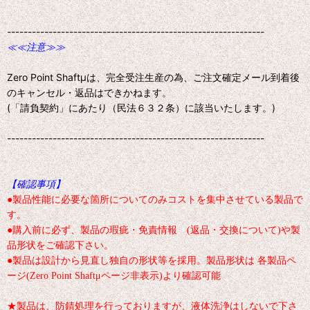
--------------------------------------------------------------
≪≪注意≫≫
Zero Point Shaftμは、完全受注生産の為、ご注文確定メール到着後
のキャンセル・返品はできかねます。
(「請負契約」にあたり（民法６３２条）に該当いたします。)
--------------------------------------------------------------
【確認事項】
●製品性能に必要な箇所についてのみコストを集中させている製品で
す。
●購入前に必ず、製品の瑕疵・免責情報 (返品・交換について)や製
品形状をご確認下さい。
●製品は設計から見直し独自の形状等を採用。製品形状は 各製品ペ
ージ(Zero Point Shaftμページ非表示)より確認可能
★製品は、防錆処理を行っておりますが、液体洗浄はしないで下さ