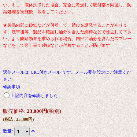
い。もし、液体洗浄した場合、完全に乾燥して取付部と同温し、防
錆処理を実施後、装着してください。
★製品内部に砂鉄などが付着して、錆びを誘発することがありま
す。洗車後等、製品を確認し油分を含んだ綿棒などで除去して下さ
い。より防錆効果を求められる場合、内部に油分を含んだスプレー
などをして頂く事で砂鉄などが付着することが防げます
返信メールは"URL付きメール"です。メール受信設定にご注意くだ
さい
確認事項
:
上記内容を確認しました
販売価格
:
23,000
円
(税別)
(
税込
:
25,300
円
)
数量
:
本