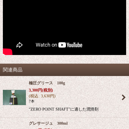
関連商品
極圧グリース 100g
3,300
円
(税別)
(
税込
:
3,630
円
)
7本
“ZERO POINT SHAFT”に適した潤滑剤
グレサージュ 300ml