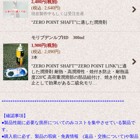
2,400
円
(税別)
(
税込
:
2,640
円
)
現在製作中もしくは受注生産
“ZERO POINT SHAFT”に適した潤滑剤
モリブデンルブHD 300ml
1,900
円
(税別)
(
税込
:
2,090
円
)
3本
“ZERO POINT SHAFT”“ZERO POINT LINK”に適
した潤滑剤 耐熱・高潤滑性・焼付き防止・耐熱温
度220℃ 高荷重潤滑部の部品組付け、焼き付き防
止として効果がある二硫化モリ…
********************************************************
【確認事項】
●製品性能に必要な箇所についてのみコストを集中させている製品で
す。
●購入前に必ず、製品の瑕疵・免責情報 (返品・交換について)や製品