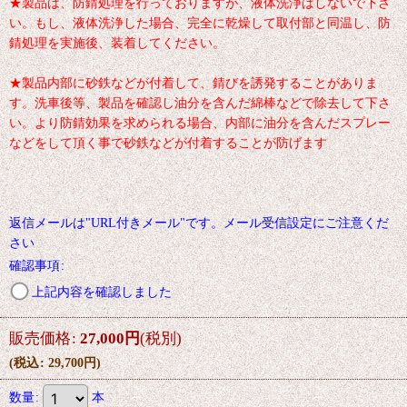
★製品は、防錆処理を行っておりますが、液体洗浄はしないで下さ
い。もし、液体洗浄した場合、完全に乾燥して取付部と同温し、防
錆処理を実施後、装着してください。
★製品内部に砂鉄などが付着して、錆びを誘発することがありま
す。洗車後等、製品を確認し油分を含んだ綿棒などで除去して下さ
い。より防錆効果を求められる場合、内部に油分を含んだスプレー
などをして頂く事で砂鉄などが付着することが防げます
返信メールは"URL付きメール"です。メール受信設定にご注意くだ
さい
確認事項
:
上記内容を確認しました
販売価格
:
27,000
円
(税別)
(
税込
:
29,700
円
)
数量
:
本