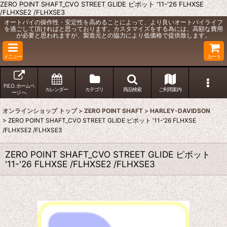
ZERO POINT SHAFT_CVO STREET GLIDE ピボット '11-'26 FLHXSE
/FLHXSE2 /FLHXSE3
オートバイの操作性・安定性を高めることによって、より良いオートバイライフ
を過ごして頂ければと思っております。カスタマイズをする為には、高額な費用
が必要と思われますが、製造元との協力により低価格で提供致します。
メニュー
カート
P.E.O. ホームペ
カレンダー
カテゴリ
商品検索
ご利用案内
ージ へ
オンラインショップ トップ
>
ZERO POINT SHAFT
>
HARLEY-DAVIDSON
>
ZERO POINT SHAFT_CVO STREET GLIDE ピボット '11-'26 FLHXSE
/FLHXSE2 /FLHXSE3
ZERO POINT SHAFT_CVO STREET GLIDE ピボット
'11-'26 FLHXSE /FLHXSE2 /FLHXSE3