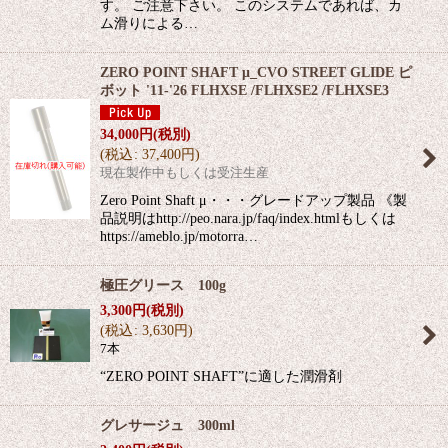
す。 ご注意下さい。 このシステムであれば、カ
ム滑りによる…
ZERO POINT SHAFT μ_CVO STREET GLIDE ピ
ボット '11-'26 FLHXSE /FLHXSE2 /FLHXSE3
34,000
円
(税別)
(
税込
:
37,400
円
)
現在製作中もしくは受注生産
Zero Point Shaft μ・・・グレードアップ製品 《製
品説明はhttp://peo.nara.jp/faq/index.htmlもしくは
https://ameblo.jp/motorra…
極圧グリース 100g
3,300
円
(税別)
(
税込
:
3,630
円
)
7本
“ZERO POINT SHAFT”に適した潤滑剤
グレサージュ 300ml