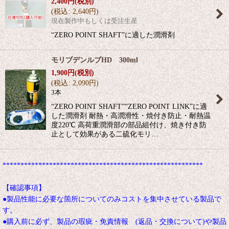
2,400
円
(税別)
(
税込
:
2,640
円
)
現在製作中もしくは受注生産
“ZERO POINT SHAFT”に適した潤滑剤
モリブデンルブHD 300ml
1,900
円
(税別)
(
税込
:
2,090
円
)
3本
“ZERO POINT SHAFT”“ZERO POINT LINK”に適
した潤滑剤 耐熱・高潤滑性・焼付き防止・耐熱温
度220℃ 高荷重潤滑部の部品組付け、焼き付き防
止として効果がある二硫化モリ…
********************************************************
【確認事項】
●製品性能に必要な箇所についてのみコストを集中させている製品で
す。
●購入前に必ず、製品の瑕疵・免責情報 (返品・交換について)や製品