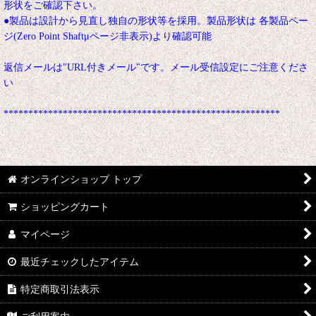
形状をご確認下さい。
●製品は設計から見直し独自の形状等を採用。製品形状は 各製品ペー
ジ(Zero Point Shaftμページ非表示)より確認可能
返信メールは"URL付きメール"です。メール受信設定にご注意くださ
い
********************************************************
オンラインショップ トップ
ショッピングカート
マイページ
最近チェックしたアイテム
特定商取引法表示