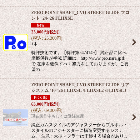
ZERO POINT SHAFT_CVO STREET GLIDE フロ
ント '24-'26 FLHXSE
23,000
円
(税別)
(
税込
:
25,300
円
)
1本
特許技術です。【特許第5474149】 純正品に比べ
摩擦係数が半減 詳細は、http://www.peo.nara.jpま
で 在庫を確保すべく努力をしておりますが、ご要
望の…
ZERO POINT SHAFT_CVO STREET GLIDE リア
システム '10-'26 FLHXSE /FLHXSE2 /FLHXSE3
63,000
円
(税別)
(
税込
:
69,300
円
)
現在製作中もしくは受注生産
純正カムスタイルのアジャスターからプルボルト
スタイルのアジャスターに構造変更するシステ
ム。 注意 : 大型マフラーは干渉する場合がありま