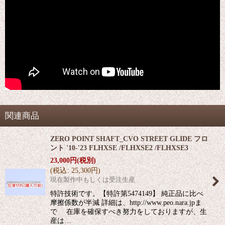
関連商品
ZERO POINT SHAFT_CVO STREET GLIDE フロ
ント '10-'23 FLHXSE /FLHXSE2 /FLHXSE3
23,000
円
(税別)
(
税込
:
25,300
円
)
現在製作中もしくは受注生産
特許技術です。【特許第5474149】 純正品に比べ
摩擦係数が半減 詳細は、http://www.peo.nara.jpま
で 在庫を確保すべき努力をしておりますが、生
産は…