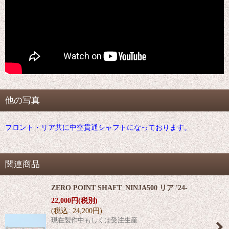
他の写真
フロント・リア共に中空貫通シャフトになっております。
関連商品
ZERO POINT SHAFT_NINJA500 リア '24-
22,000
円
(税別)
(
税込
:
24,200
円
)
現在製作中もしくは受注生産