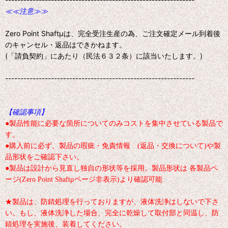
≪≪注意≫≫
Zero Point Shaftμは、完全受注生産の為、ご注文確定メール到着後
のキャンセル・返品はできかねます。
(「請負契約」にあたり（民法６３２条）に該当いたします。)
--------------------------------------------------------------
【確認事項】
●製品性能に必要な箇所についてのみコストを集中させている製品で
す。
●購入前に必ず、製品の瑕疵・免責情報 (返品・交換について)や製
品形状をご確認下さい。
●製品は設計から見直し独自の形状等を採用。製品形状は 各製品ペ
ージ(Zero Point Shaftμページ非表示)より確認可能
★製品は、防錆処理を行っておりますが、液体洗浄はしないで下さ
い。もし、液体洗浄した場合、完全に乾燥して取付部と同温し、防
錆処理を実施後、装着してください。