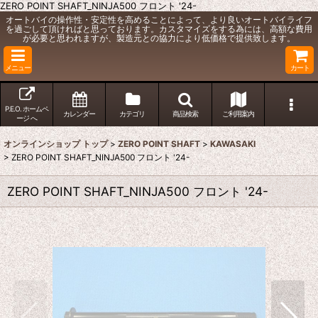
ZERO POINT SHAFT_NINJA500 フロント '24-
オートバイの操作性・安定性を高めることによって、より良いオートバイライフ
を過ごして頂ければと思っております。カスタマイズをする為には、高額な費用
が必要と思われますが、製造元との協力により低価格で提供致します。
メニュー
カート
P.E.O. ホームペ
カレンダー
カテゴリ
商品検索
ご利用案内
ージ へ
オンラインショップ トップ
>
ZERO POINT SHAFT
>
KAWASAKI
>
ZERO POINT SHAFT_NINJA500 フロント '24-
ZERO POINT SHAFT_NINJA500 フロント '24-