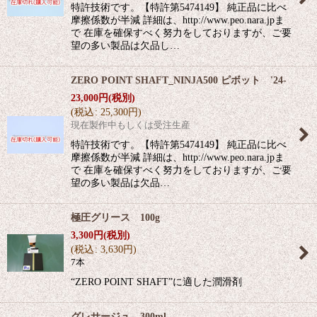
特許技術です。【特許第5474149】 純正品に比べ
摩擦係数が半減 詳細は、http://www.peo.nara.jpま
で 在庫を確保すべく努力をしておりますが、ご要
望の多い製品は欠品し…
ZERO POINT SHAFT_NINJA500 ピボット '24-
23,000
円
(税別)
(
税込
:
25,300
円
)
現在製作中もしくは受注生産
特許技術です。【特許第5474149】 純正品に比べ
摩擦係数が半減 詳細は、http://www.peo.nara.jpま
で 在庫を確保すべく努力をしておりますが、ご要
望の多い製品は欠品…
極圧グリース 100g
3,300
円
(税別)
(
税込
:
3,630
円
)
7本
“ZERO POINT SHAFT”に適した潤滑剤
グレサージュ 300ml