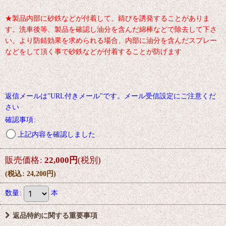
★製品内部に砂鉄などが付着して、錆びを誘発することがありま
す。洗車後等、製品を確認し油分を含んだ綿棒などで除去して下さ
い。より防錆効果を求められる場合、内部に油分を含んだスプレー
などをして頂く事で砂鉄などが付着することが防げます
返信メールは"URL付きメール"です。メール受信設定にご注意くだ
さい
確認事項
:
上記内容を確認しました
販売価格
:
22,000
円
(税別)
(
税込
:
24,200
円
)
数量
:
本
返品特約に関する重要事項