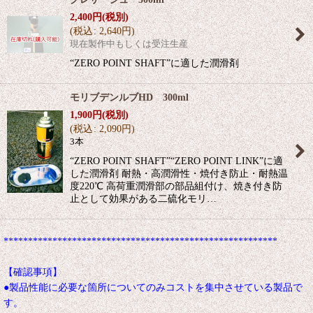
2,400
円
(税別)
(
税込
:
2,640
円
)
現在製作中もしくは受注生産
“ZERO POINT SHAFT”に適した潤滑剤
モリブデンルブHD 300ml
1,900
円
(税別)
(
税込
:
2,090
円
)
3本
“ZERO POINT SHAFT”“ZERO POINT LINK”に適
した潤滑剤 耐熱・高潤滑性・焼付き防止・耐熱温
度220℃ 高荷重潤滑部の部品組付け、焼き付き防
止として効果がある二硫化モリ…
********************************************************
【確認事項】
●製品性能に必要な箇所についてのみコストを集中させている製品で
す。