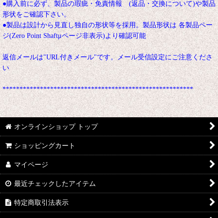
●購入前に必ず、製品の瑕疵・免責情報 (返品・交換について)や製品
形状をご確認下さい。
●製品は設計から見直し独自の形状等を採用。製品形状は 各製品ペー
ジ(Zero Point Shaftμページ非表示)より確認可能
返信メールは"URL付きメール"です。メール受信設定にご注意くださ
い
********************************************************
オンラインショップ トップ
ショッピングカート
マイページ
最近チェックしたアイテム
特定商取引法表示