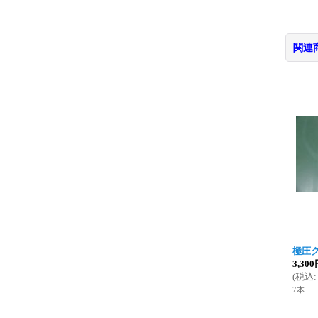
関連
極圧グ
3,30
(
税込
:
7本