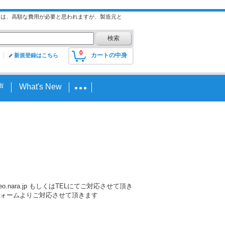
には、高額な費用が必要と思われますが、製造元と
0
カートの中身
新規登録はこちら
声
What's New
nara.jp もしくはTELにてご対応させて頂き
ォームよりご対応させて頂きます