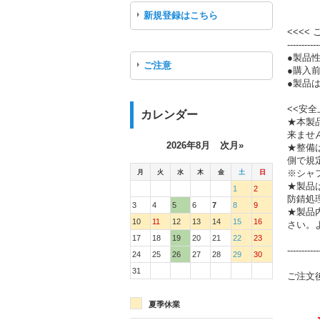
新規登録はこちら
<<<<
-----------
●製品
ご注意
●購入
●製品は
<<安全
カレンダー
★本製
来ませ
2026年8月
次月»
★整備
側で規
月
火
水
木
金
土
日
※シャ
★製品
1
2
防錆処
3
4
5
6
7
8
9
★製品
10
11
12
13
14
15
16
さい。
17
18
19
20
21
22
23
-----------
24
25
26
27
28
29
30
31
ご注文
夏季休業