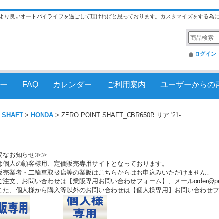
より良いオートバイライフを過ごして頂ければと思っております。カスタマイズをする為
ログイン
ー
FAQ
カレンダー
ご利用案内
ユーザーからの
 SHAFT
>
HONDA
>
ZERO POINT SHAFT_CBR650R リア '21-
要なお知らせ≫≫
は個人の顧客様用、定価販売専用サイトとなっております。
販売業者・二輪車取扱店等の業販はこちらからはお申込みいただけません。
注文、お問い合わせは【業販専用お問い合わせフォーム】、メールorder@peo.
また、個人様から購入等以外のお問い合わせは【個人様専用】お問い合わせフ