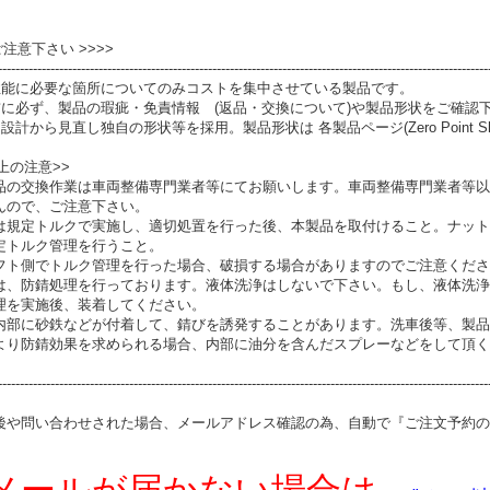
 ご注意下さい >>>>
----------------------------------------------------------------------------------------------------------------
性能に必要な箇所についてのみコストを集中させている製品です。
前に必ず、製品の瑕疵・免責情報 (返品・交換について)や製品形状をご確認
設計から見直し独自の形状等を採用。製品形状は 各製品ページ(Zero Point S
上の注意>>
品の交換作業は車両整備専門業者等にてお願いします。車両整備専門業者等以
んので、ご注意下さい。
は規定トルクで実施し、適切処置を行った後、本製品を取付けること。ナット
定トルク管理を行うこと。
フト側でトルク管理を行った場合、破損する場合がありますのでご注意くださ
は、防錆処理を行っております。液体洗浄はしないで下さい。もし、液体洗浄
理を実施後、装着してください。
内部に砂鉄などが付着して、錆びを誘発することがあります。洗車後等、製品
より防錆効果を求められる場合、内部に油分を含んだスプレーなどをして頂く
----------------------------------------------------------------------------------------------------------------
後や問い合わせされた場合、メールアドレス確認の為、自動で『ご注文予約の