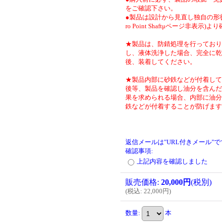
をご確認下さい。
●製品は設計から見直し独自の形状
ro Point Shaftμページ非表示)
★製品は、防錆処理を行っており
し、液体洗浄した場合、完全に乾
後、装着してください。
★製品内部に砂鉄などが付着して
後等、製品を確認し油分を含んだ
果を求められる場合、内部に油分
鉄などが付着することが防げます
返信メールは"URL付きメール"
確認事項
:
上記内容を確認しました
販売価格
:
20,000円
(税別)
(
税込
:
22,000円
)
数量
:
本