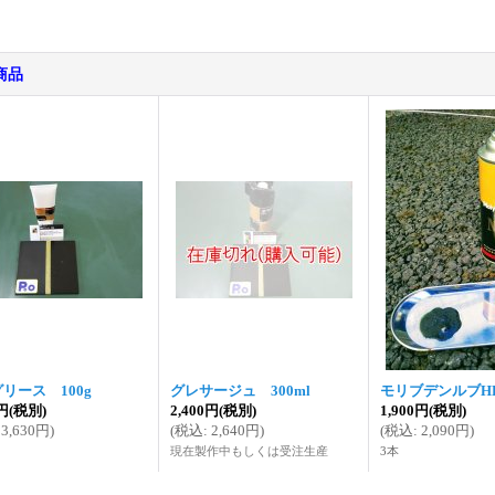
商品
リース 100g
グレサージュ 300ml
モリブデンルブHD
0円
(税別)
2,400円
(税別)
1,900円
(税別)
3,630円
)
(
税込
:
2,640円
)
(
税込
:
2,090円
)
現在製作中もしくは受注生産
3本