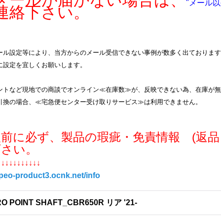
ールが届かない場合は、
"メール以
連絡下さい。
ル設定等により、当方からのメール受信できない事例が数多く出ております。info
に設定を宜しくお願いします。
ントなど現地での商談でオンライン≪在庫数≫が、反映できない為、在庫が無
引換の場合、≪宅急便センター受け取りサービス≫は利用できません。
入前に必ず、製品の瑕疵・免責情報 (返品
下さい。
↓↓↓↓↓↓↓↓↓↓↓
/peo-product3.ocnk.net/info
O POINT SHAFT_CBR650R リア '21-