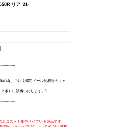
50R リア '21-
--------------
完全受注生産の為、ご注文確定メール到着後のキャ
３２条）に該当いたします。)
--------------
のみコストを集中させている製品です。
責情報 (返品・交換について)や製品形状