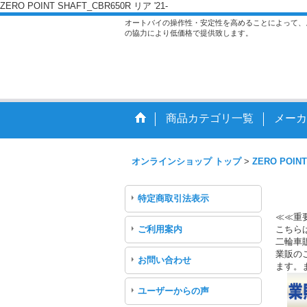
ZERO POINT SHAFT_CBR650R リア '21-
オートバイの操作性・安定性を高めることによって、
の協力により低価格で提供致します。
商品カテゴリ一覧
メーカ
オンラインショップ トップ
>
ZERO POINT
特定商取引法表示
≪≪重
ご利用案内
こちら
二輪車
業販のご
お問い合わせ
ます。
ユーザーからの声