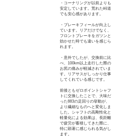
・コーナリングが以前よりも
安定しています。荒れた峠道
でも安心感があります。
・ブレーキフィールが向上し
ています。リアだけでなく、
フロントブレーキをガツンと
効かせた時でも違いを感じら
れます。
・意外でしたが、交換前に比
べ、100km以上走行した際の
お尻の痛みが軽減されていま
す。リアサスがしっかり仕事
してくれている感じです。
前後ともゼロポイントシャフ
トに交換したことで、大味だ
った883の足回りの挙動が、
より繊細なものへと変化しま
した。シャフトの高剛性化と
軽量化による効果は、長距離
で疲労が蓄積してきた際に、
特に顕著に感じられる気がし
ます。