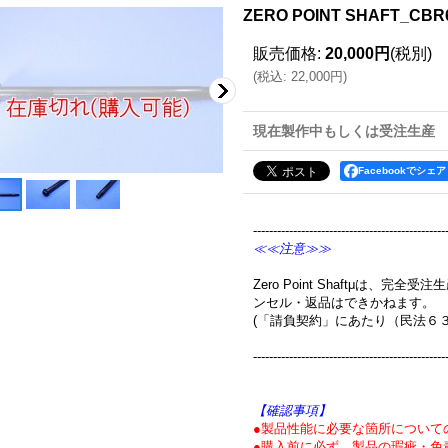
ZERO POINT SHAFT_CBR6
販売価格
:
20,000円
(税別)
(
税込
:
22,000円
)
現在製作中もしくは受注生産
Facebookでシェア
------------------------------------------------
≪≪注意≫≫
Zero Point Shaftμは、
ンセル・返品はできかねます。
(「請負契約」にあたり（民法６
------------------------------------------------
【確認事項】
●製品性能に必要な箇所について
●購入前に必ず、製品の瑕疵・免