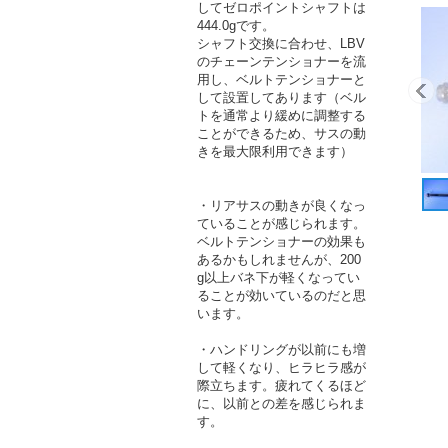
してゼロポイントシャフトは
444.0gです。
シャフト交換に合わせ、LBV
のチェーンテンショナーを流
用し、ベルトテンショナーと
して設置してあります（ベル
トを通常より緩めに調整する
ことができるため、サスの動
きを最大限利用できます）
・リアサスの動きが良くなっ
ていることが感じられます。
ベルトテンショナーの効果も
あるかもしれませんが、200
g以上バネ下が軽くなってい
ることが効いているのだと思
います。
・ハンドリングが以前にも増
して軽くなり、ヒラヒラ感が
際立ちます。疲れてくるほど
に、以前との差を感じられま
す。