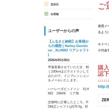
メ
ご
定休日
出荷無
迷惑メー
ユーザーからの声
るよう
【ふるさと納税】お客様か
※イベ
らの感想 ( Harley-Davids
on _XLH883 リアシャフト
※代金
)
2026
05
28
年
月
日
購
早速装着させていただき、軽
く100kmほどテストランして
認
みたので、インプレッション
をメールいたします。
↓↓↓↓↓
http:/
ハーレーダビッドソン XLH
883 1994年 リア用
ZER
交換時に計量したところ、H
D純正シャフトは678.5g、対