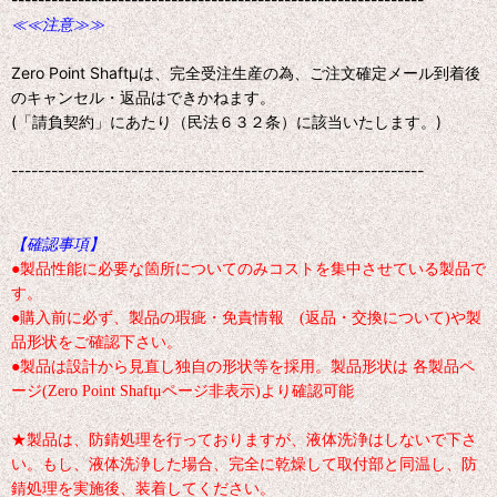
≪≪注意≫≫
Zero Point Shaftμは、完全受注生産の為、ご注文確定メール到着後
のキャンセル・返品はできかねます。
(「請負契約」にあたり（民法６３２条）に該当いたします。)
--------------------------------------------------------------
【確認事項】
●製品性能に必要な箇所についてのみコストを集中させている製品で
す。
●購入前に必ず、製品の瑕疵・免責情報 (返品・交換について)や製
品形状をご確認下さい。
●製品は設計から見直し独自の形状等を採用。製品形状は 各製品ペ
ージ(Zero Point Shaftμページ非表示)より確認可能
★製品は、防錆処理を行っておりますが、液体洗浄はしないで下さ
い。もし、液体洗浄した場合、完全に乾燥して取付部と同温し、防
錆処理を実施後、装着してください。