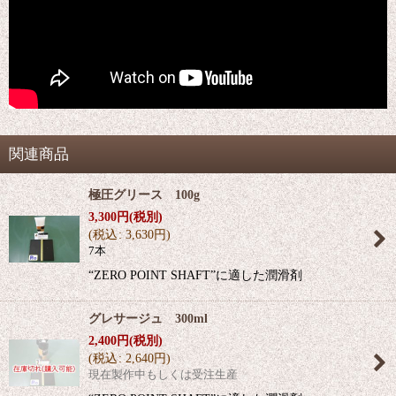
関連商品
極圧グリース 100g
3,300
円
(税別)
(
税込
:
3,630
円
)
7本
“ZERO POINT SHAFT”に適した潤滑剤
グレサージュ 300ml
2,400
円
(税別)
(
税込
:
2,640
円
)
現在製作中もしくは受注生産