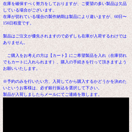
在庫を確保すべく努力をしておりますが、ご要望の多い製品は欠品
している場合がございます。
在庫が切れている場合の製作納期は製品により違いますが、60日〜
150日程度です。
製品はご注文が優先されますので必ずしも在庫が入荷するわけでは
ありません。
ご購入をお考えの方は【カート】にご希望製品を入れ（在庫切れ
でもカートに入れられます）、購入の手続きを行って頂きますよう
お願いいたします。
※予約のみを行いたい方、入荷してから購入するかどうかを決めた
いというお客様は、必ず銀行振込を選択して下さい。
製品が入荷しましたらメールにてご連絡を致します。