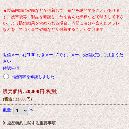
★製品内部に砂鉄などが付着して、錆びを誘発することがありま
す。洗車後等、製品を確認し油分を含んだ綿棒などで除去して下さ
い。より防錆効果を求められる場合、内部に油分を含んだスプレー
などをして頂く事で砂鉄などが付着することが防げます
返信メールは"URL付きメール"です。メール受信設定にご注意くだ
さい
確認事項
:
上記内容を確認しました
販売価格
:
20,000
円
(税別)
(
税込
:
22,000
円
)
数量
:
本
返品特約に関する重要事項