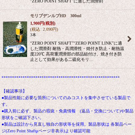
“ZERO POINT SHAFT”に適した潤滑剤
モリブデンルブHD 300ml
1,900
円
(税別)
(
税込
:
2,090
円
)
3本
“ZERO POINT SHAFT”“ZERO POINT LINK”に適
した潤滑剤 耐熱・高潤滑性・焼付き防止・耐熱温
度220℃ 高荷重潤滑部の部品組付け、焼き付き防
止として効果がある二硫化モリ…
********************************************************
【確認事項】
●製品性能に必要な箇所についてのみコストを集中させている製品で
す。
●購入前に必ず、製品の瑕疵・免責情報 (返品・交換について)や製品
形状をご確認下さい。
●製品は設計から見直し独自の形状等を採用。製品形状は 各製品ペー
ジ(Zero Point Shaftμページ非表示)より確認可能