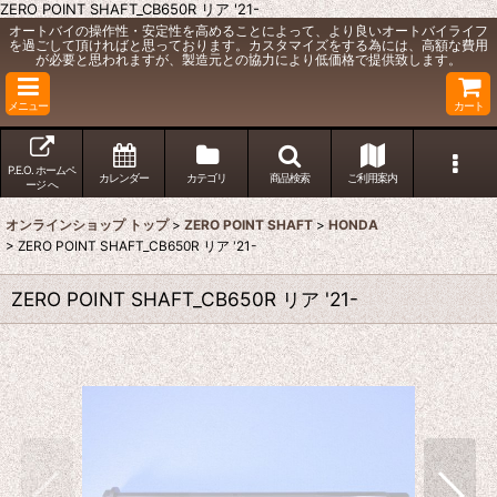
ZERO POINT SHAFT_CB650R リア '21-
オートバイの操作性・安定性を高めることによって、より良いオートバイライフ
を過ごして頂ければと思っております。カスタマイズをする為には、高額な費用
が必要と思われますが、製造元との協力により低価格で提供致します。
メニュー
カート
P.E.O. ホームペ
カレンダー
カテゴリ
商品検索
ご利用案内
ージ へ
オンラインショップ トップ
>
ZERO POINT SHAFT
>
HONDA
>
ZERO POINT SHAFT_CB650R リア '21-
ZERO POINT SHAFT_CB650R リア '21-