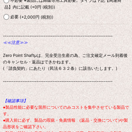
不必要 ※製品には締緩専用工具必要。タイプは下記【関連商
品】内に記載
(+0
円
(税別)
)
必要
(+2,000
円
(税別)
)
--------------------------------------------------------------
≪≪注意≫≫
Zero Point Shaftμは、完全受注生産の為、ご注文確定メール到着後
のキャンセル・返品はできかねます。
(「請負契約」にあたり（民法６３２条）に該当いたします。)
--------------------------------------------------------------
【確認事項】
●製品性能に必要な箇所についてのみコストを集中させている製品で
す。
●購入前に必ず、製品の瑕疵・免責情報 (返品・交換について)や製
品形状をご確認下さい。