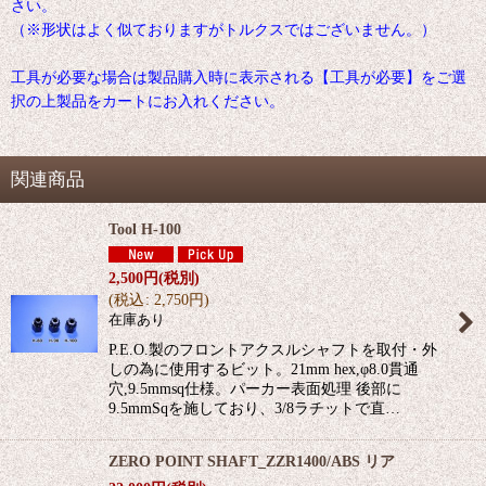
さい。
（※形状はよく似ておりますがトルクスではございません。）
工具が必要な場合は製品購入時に表示される【工具が必要】をご選
択の上製品をカートにお入れください。
関連商品
Tool H-100
2,500
円
(税別)
(
税込
:
2,750
円
)
在庫あり
P.E.O.製のフロントアクスルシャフトを取付・外
しの為に使用するビット。21mm hex,φ8.0貫通
穴,9.5mmsq仕様。パーカー表面処理 後部に
9.5mmSqを施しており、3/8ラチットで直…
ZERO POINT SHAFT_ZZR1400/ABS リア