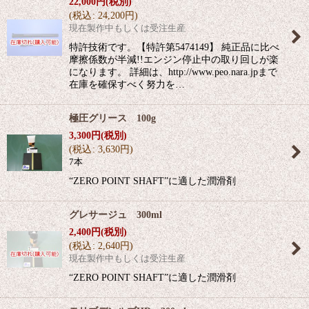
22,000
円
(税別)
(
税込
:
24,200
円
)
現在製作中もしくは受注生産
特許技術です。【特許第5474149】 純正品に比べ
摩擦係数が半減!!エンジン停止中の取り回しが楽
になります。 詳細は、http://www.peo.nara.jpまで
在庫を確保すべく努力を…
極圧グリース 100g
3,300
円
(税別)
(
税込
:
3,630
円
)
7本
“ZERO POINT SHAFT”に適した潤滑剤
グレサージュ 300ml
2,400
円
(税別)
(
税込
:
2,640
円
)
現在製作中もしくは受注生産
“ZERO POINT SHAFT”に適した潤滑剤