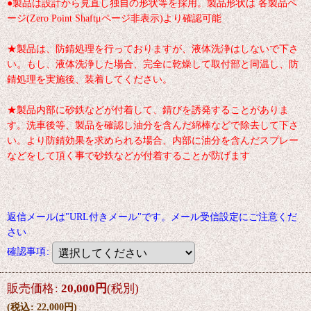
●製品は設計から見直し独自の形状等を採用。製品形状は 各製品ペ
ージ(Zero Point Shaftμページ非表示)より確認可能
★製品は、防錆処理を行っておりますが、液体洗浄はしないで下さ
い。もし、液体洗浄した場合、完全に乾燥して取付部と同温し、防
錆処理を実施後、装着してください。
★製品内部に砂鉄などが付着して、錆びを誘発することがありま
す。洗車後等、製品を確認し油分を含んだ綿棒などで除去して下さ
い。より防錆効果を求められる場合、内部に油分を含んだスプレー
などをして頂く事で砂鉄などが付着することが防げます
返信メールは"URL付きメール"です。メール受信設定にご注意くだ
さい
確認事項
:
販売価格
:
20,000
円
(税別)
(
税込
:
22,000
円
)