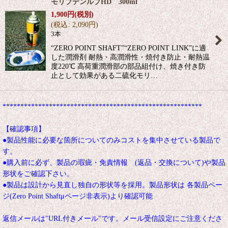
モリブデンルブHD 300ml
1,900
円
(税別)
(
税込
:
2,090
円
)
3本
“ZERO POINT SHAFT”“ZERO POINT LINK”に適
した潤滑剤 耐熱・高潤滑性・焼付き防止・耐熱温
度220℃ 高荷重潤滑部の部品組付け、焼き付き防
止として効果がある二硫化モリ…
********************************************************
【確認事項】
●製品性能に必要な箇所についてのみコストを集中させている製品で
す。
●購入前に必ず、製品の瑕疵・免責情報 (返品・交換について)や製品
形状をご確認下さい。
●製品は設計から見直し独自の形状等を採用。製品形状は 各製品ペー
ジ(Zero Point Shaftμページ非表示)より確認可能
返信メールは"URL付きメール"です。メール受信設定にご注意くださ