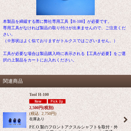
本製品を締緩する際に弊社専用工具【H-100】が必要です。
専用工具がなければ製品の取り付けが出来ませんので、ご注意くだ
さい。
（※形状はよく似ておりますがトルクスではございません。）
工具が必要な場合は製品購入時に表示される【工具が必要】をご選
択の上製品をカートにお入れください。
関連商品
Tool H-100
2,500
円
(税別)
(
税込
:
2,750
円
)
在庫あり
P.E.O.製のフロントアクスルシャフトを取付・外