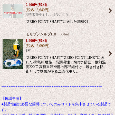
2,400
円
(税別)
(
税込
:
2,640
円
)
現在製作中もしくは受注生産
“ZERO POINT SHAFT”に適した潤滑剤
モリブデンルブHD 300ml
1,900
円
(税別)
(
税込
:
2,090
円
)
3本
“ZERO POINT SHAFT”“ZERO POINT LINK”に適
した潤滑剤 耐熱・高潤滑性・焼付き防止・耐熱温
度220℃ 高荷重潤滑部の部品組付け、焼き付き防
止として効果がある二硫化モリ…
********************************************************
【確認事項】
●製品性能に必要な箇所についてのみコストを集中させている製品で
す。