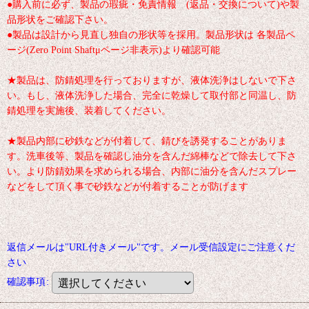
●購入前に必ず、製品の瑕疵・免責情報 (返品・交換について)や製
品形状をご確認下さい。
●製品は設計から見直し独自の形状等を採用。製品形状は 各製品ペ
ージ(Zero Point Shaftμページ非表示)より確認可能
★製品は、防錆処理を行っておりますが、液体洗浄はしないで下さ
い。もし、液体洗浄した場合、完全に乾燥して取付部と同温し、防
錆処理を実施後、装着してください。
★製品内部に砂鉄などが付着して、錆びを誘発することがありま
す。洗車後等、製品を確認し油分を含んだ綿棒などで除去して下さ
い。より防錆効果を求められる場合、内部に油分を含んだスプレー
などをして頂く事で砂鉄などが付着することが防げます
返信メールは"URL付きメール"です。メール受信設定にご注意くだ
さい
確認事項
: