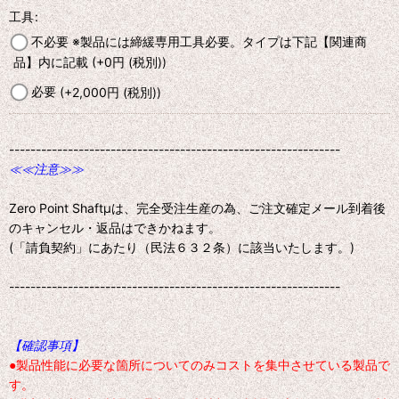
工具
:
不必要 ※製品には締緩専用工具必要。タイプは下記【関連商
品】内に記載
(+0
円
(税別)
)
必要
(+2,000
円
(税別)
)
--------------------------------------------------------------
≪≪注意≫≫
Zero Point Shaftμは、完全受注生産の為、ご注文確定メール到着後
のキャンセル・返品はできかねます。
(「請負契約」にあたり（民法６３２条）に該当いたします。)
--------------------------------------------------------------
【確認事項】
●製品性能に必要な箇所についてのみコストを集中させている製品で
す。