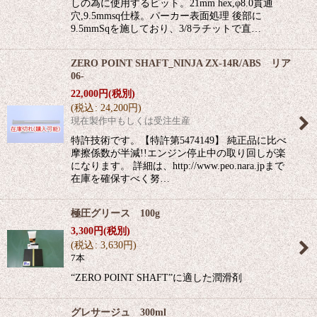
しの為に使用するビット。21mm hex,φ8.0貫通
穴,9.5mmsq仕様。パーカー表面処理 後部に
9.5mmSqを施しており、3/8ラチットで直…
ZERO POINT SHAFT_NINJA ZX-14R/ABS リア
06-
22,000
円
(税別)
(
税込
:
24,200
円
)
現在製作中もしくは受注生産
特許技術です。【特許第5474149】 純正品に比べ
摩擦係数が半減!!エンジン停止中の取り回しが楽
になります。 詳細は、http://www.peo.nara.jpまで
在庫を確保すべく努…
極圧グリース 100g
3,300
円
(税別)
(
税込
:
3,630
円
)
7本
“ZERO POINT SHAFT”に適した潤滑剤
グレサージュ 300ml