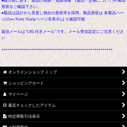
●購入前に必ず、製品の瑕疵・免責情報 (返品・交換について)や製品
形状をご確認下さい。
●製品は設計から見直し独自の形状等を採用。製品形状は 各製品ペー
ジ(Zero Point Shaftμページ非表示)より確認可能
返信メールは"URL付きメール"です。メール受信設定にご注意くださ
い
********************************************************
オンラインショップ トップ
ショッピングカート
マイページ
最近チェックしたアイテム
特定商取引法表示