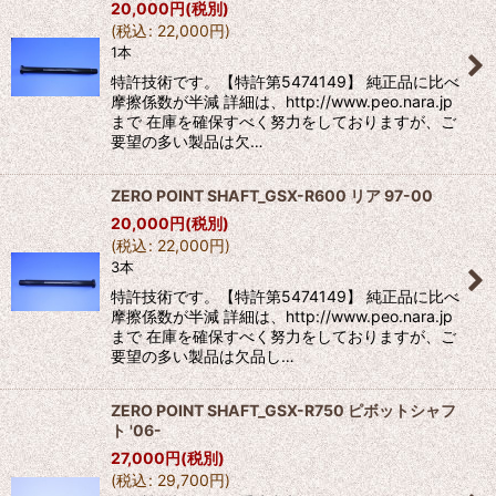
20,000
円
(税別)
(
税込
:
22,000
円
)
1本
特許技術です。【特許第5474149】 純正品に比べ
摩擦係数が半減 詳細は、http://www.peo.nara.jp
まで 在庫を確保すべく努力をしておりますが、ご
要望の多い製品は欠…
ZERO POINT SHAFT_GSX-R600 リア 97-00
20,000
円
(税別)
(
税込
:
22,000
円
)
3本
特許技術です。【特許第5474149】 純正品に比べ
摩擦係数が半減 詳細は、http://www.peo.nara.jp
まで 在庫を確保すべく努力をしておりますが、ご
要望の多い製品は欠品し…
ZERO POINT SHAFT_GSX-R750 ピボットシャフ
ト '06-
27,000
円
(税別)
(
税込
:
29,700
円
)