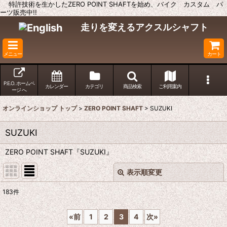
特許技術を生かしたZERO POINT SHAFTを始め、バイク カスタム パ
ーツ販売中!!
走りを変えるアクスルシャフト
メニュー
カート
P.E.O. ホームペ
カレンダー
カテゴリ
商品検索
ご利用案内
ージ へ
オンラインショップ トップ
>
ZERO POINT SHAFT
>
SUZUKI
SUZUKI
ZERO POINT SHAFT『SUZUKI』
表示順変更
閉じる
183
件
表示数
:
«
前
1
2
3
4
次
»