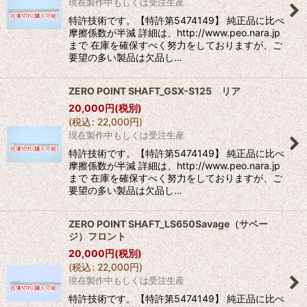
現在製作中もしくは受注生産
特許技術です。【特許第5474149】 純正品に比べ
摩擦係数が半減 詳細は、http://www.peo.nara.jp
まで 在庫を確保すべく努力をしておりますが、ご
要望の多い製品は欠品し…
ZERO POINT SHAFT_GSX-S125 リア
20,000
円
(税別)
(
税込
:
22,000
円
)
現在製作中もしくは受注生産
特許技術です。【特許第5474149】 純正品に比べ
摩擦係数が半減 詳細は、http://www.peo.nara.jp
まで 在庫を確保すべく努力をしておりますが、ご
要望の多い製品は欠品し…
ZERO POINT SHAFT_LS650Savage（サベー
ジ）フロント
20,000
円
(税別)
(
税込
:
22,000
円
)
現在製作中もしくは受注生産
特許技術です。【特許第5474149】 純正品に比べ