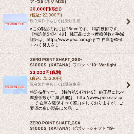
ア -'25 (ネジ M25)
20,000
円
(税別)
(
税込
:
22,000
円
)
現在製作中もしくは受注生産
※この製品のねじは25mmです。 特許技術です。
【特許第5474149】 純正品に比べ摩擦係数が半減
詳細は、http://www.peo.nara.jpまで 在庫を確保
すべく努力をし…
ZERO POINT SHAFT_GSX-
S1000S（KATANA）フロント '19- Ver.light
23,000
円
(税別)
(
税込
:
25,300
円
)
現在製作中もしくは受注生産
特許技術です。【特許第5474149】 純正品に比べ
摩擦係数が半減 詳細は、http://www.peo.nara.jp
まで 在庫を確保すべく努力をしておりますが、ご
要望の多い製品は欠品し…
ZERO POINT SHAFT_GSX-
S1000S（KATANA）ピボットシャフト '19-