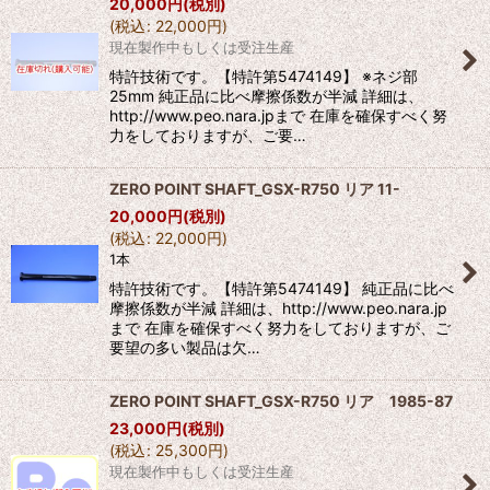
20,000
円
(税別)
(
税込
:
22,000
円
)
現在製作中もしくは受注生産
特許技術です。【特許第5474149】 ※ネジ部
25mm 純正品に比べ摩擦係数が半減 詳細は、
http://www.peo.nara.jpまで 在庫を確保すべく努
力をしておりますが、ご要…
ZERO POINT SHAFT_GSX-R750 リア 11-
20,000
円
(税別)
(
税込
:
22,000
円
)
1本
特許技術です。【特許第5474149】 純正品に比べ
摩擦係数が半減 詳細は、http://www.peo.nara.jp
まで 在庫を確保すべく努力をしておりますが、ご
要望の多い製品は欠…
ZERO POINT SHAFT_GSX-R750 リア 1985-87
23,000
円
(税別)
(
税込
:
25,300
円
)
現在製作中もしくは受注生産