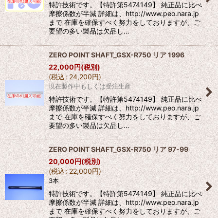
特許技術です。【特許第5474149】 純正品に比べ
摩擦係数が半減 詳細は、http://www.peo.nara.jp
まで 在庫を確保すべく努力をしておりますが、ご
要望の多い製品は欠品し…
ZERO POINT SHAFT_GSX-R750 リア 1996
22,000
円
(税別)
(
税込
:
24,200
円
)
現在製作中もしくは受注生産
特許技術です。【特許第5474149】 純正品に比べ
摩擦係数が半減 詳細は、http://www.peo.nara.jp
まで 在庫を確保すべく努力をしておりますが、ご
要望の多い製品は欠品し…
ZERO POINT SHAFT_GSX-R750 リア 97-99
20,000
円
(税別)
(
税込
:
22,000
円
)
3本
特許技術です。【特許第5474149】 純正品に比べ
摩擦係数が半減 詳細は、http://www.peo.nara.jp
まで 在庫を確保すべく努力をしておりますが、ご