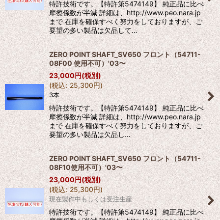
特許技術です。【特許第5474149】 純正品に比べ
摩擦係数が半減 詳細は、http://www.peo.nara.jp
まで 在庫を確保すべく努力をしておりますが、ご
要望の多い製品は欠品して…
ZERO POINT SHAFT_SV650 フロント（54711-
08F00 使用不可）'03〜
23,000
円
(税別)
(
税込
:
25,300
円
)
3本
特許技術です。【特許第5474149】 純正品に比べ
摩擦係数が半減 詳細は、http://www.peo.nara.jp
まで 在庫を確保すべく努力をしておりますが、ご
要望の多い製品は欠品し…
ZERO POINT SHAFT_SV650 フロント（54711-
08F10使用不可）'03〜
23,000
円
(税別)
(
税込
:
25,300
円
)
現在製作中もしくは受注生産
特許技術です。【特許第5474149】 純正品に比べ