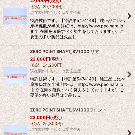
27,000
円
(税別)
(
税込
:
29,700
円
)
現在製作中もしくは受注生産
特許技術です。【特許第5474149】 純正品に比べ
摩擦係数が半減 詳細は、http://www.peo.nara.jp
まで 在庫を確保すべく努力をしておりますが、ご
要望の多い製品は欠品し…
ZERO POINT SHAFT_SV1000 リア
22,000
円
(税別)
(
税込
:
24,200
円
)
現在製作中もしくは受注生産
特許技術です。【特許第5474149】 純正品に比べ
摩擦係数が半減 詳細は、http://www.peo.nara.jp
まで 在庫を確保すべく努力をしておりますが、ご
要望の多い製品は欠品し…
ZERO POINT SHAFT_SV1000フロント
23,000
円
(税別)
(
税込
:
25,300
円
)
現在製作中もしくは受注生産