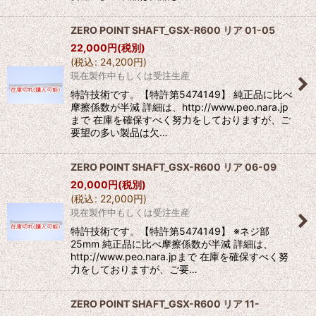
ZERO POINT SHAFT_GSX-R600 リア 01-05
22,000
円
(税別)
(
税込
:
24,200
円
)
現在製作中もしくは受注生産
特許技術です。【特許第5474149】 純正品に比べ
摩擦係数が半減 詳細は、http://www.peo.nara.jp
まで 在庫を確保すべく努力をしておりますが、ご
要望の多い製品は欠…
ZERO POINT SHAFT_GSX-R600 リア 06-09
20,000
円
(税別)
(
税込
:
22,000
円
)
現在製作中もしくは受注生産
特許技術です。【特許第5474149】 ※ネジ部
25mm 純正品に比べ摩擦係数が半減 詳細は、
http://www.peo.nara.jpまで 在庫を確保すべく努
力をしておりますが、ご要…
ZERO POINT SHAFT_GSX-R600 リア 11-