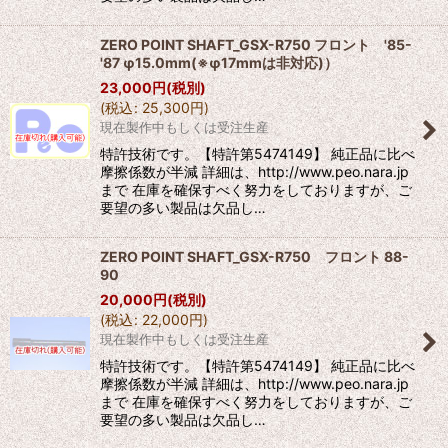
ZERO POINT SHAFT_GSX-R750 フロント '85-
'87 φ15.0mm(※φ17mmは非対応)）
23,000
円
(税別)
(
税込
:
25,300
円
)
現在製作中もしくは受注生産
特許技術です。【特許第5474149】 純正品に比べ
摩擦係数が半減 詳細は、http://www.peo.nara.jp
まで 在庫を確保すべく努力をしておりますが、ご
要望の多い製品は欠品し…
ZERO POINT SHAFT_GSX-R750 フロント 88-
90
20,000
円
(税別)
(
税込
:
22,000
円
)
現在製作中もしくは受注生産
特許技術です。【特許第5474149】 純正品に比べ
摩擦係数が半減 詳細は、http://www.peo.nara.jp
まで 在庫を確保すべく努力をしておりますが、ご
要望の多い製品は欠品し…