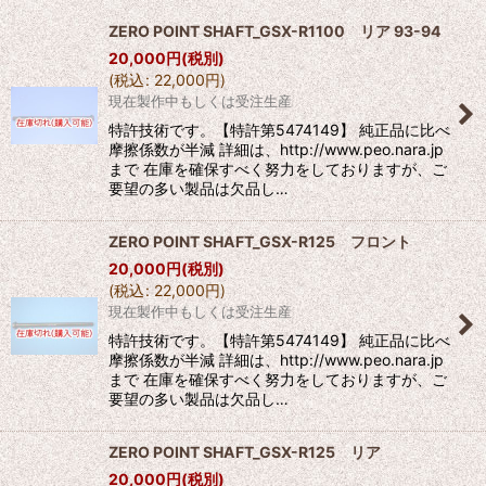
並び順
:
ZERO POINT SHAFT_GSX-R1100 リア 93-94
20,000
円
(税別)
絞り込む
(
税込
:
22,000
円
)
現在製作中もしくは受注生産
特許技術です。【特許第5474149】 純正品に比べ
摩擦係数が半減 詳細は、http://www.peo.nara.jp
まで 在庫を確保すべく努力をしておりますが、ご
要望の多い製品は欠品し…
ZERO POINT SHAFT_GSX-R125 フロント
20,000
円
(税別)
(
税込
:
22,000
円
)
現在製作中もしくは受注生産
特許技術です。【特許第5474149】 純正品に比べ
摩擦係数が半減 詳細は、http://www.peo.nara.jp
まで 在庫を確保すべく努力をしておりますが、ご
要望の多い製品は欠品し…
ZERO POINT SHAFT_GSX-R125 リア
20,000
円
(税別)