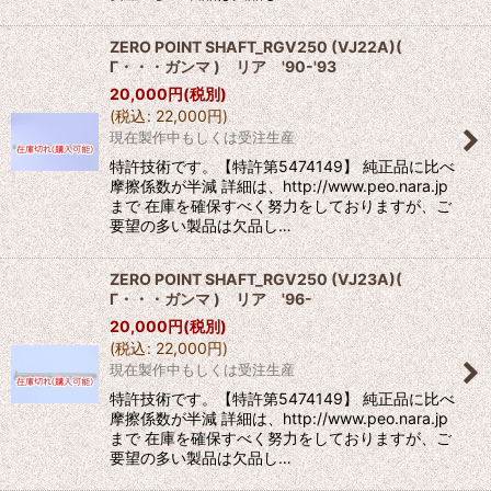
ZERO POINT SHAFT_RGV250 (VJ22A)(
Γ・・・ガンマ ) リア '90-'93
20,000
円
(税別)
(
税込
:
22,000
円
)
現在製作中もしくは受注生産
特許技術です。【特許第5474149】 純正品に比べ
摩擦係数が半減 詳細は、http://www.peo.nara.jp
まで 在庫を確保すべく努力をしておりますが、ご
要望の多い製品は欠品し…
ZERO POINT SHAFT_RGV250 (VJ23A)(
Γ・・・ガンマ ) リア '96-
20,000
円
(税別)
(
税込
:
22,000
円
)
現在製作中もしくは受注生産
特許技術です。【特許第5474149】 純正品に比べ
摩擦係数が半減 詳細は、http://www.peo.nara.jp
まで 在庫を確保すべく努力をしておりますが、ご
要望の多い製品は欠品し…