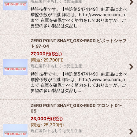
現在製作中もしくは受注生産
特許技術です。【特許第5474149】 純正品に比べ
摩擦係数が半減 詳細は、http://www.peo.nara.jp
まで 在庫を確保すべく努力をしておりますが、ご
要望の多い製品は欠品し…
ZERO POINT SHAFT_GSX-R600 ピボットシャフ
ト 97-04
27,000
円
(税別)
(
税込
:
29,700
円
)
現在製作中もしくは受注生産
特許技術です。【特許第5474149】 純正品に比べ
摩擦係数が半減 詳細は、http://www.peo.nara.jp
まで 在庫を確保すべく努力をしておりますが、ご
要望の多い製品は欠品し…
ZERO POINT SHAFT_GSX-R600 フロント 01-
05
23,000
円
(税別)
(
税込
:
25,300
円
)
現在製作中もしくは受注生産