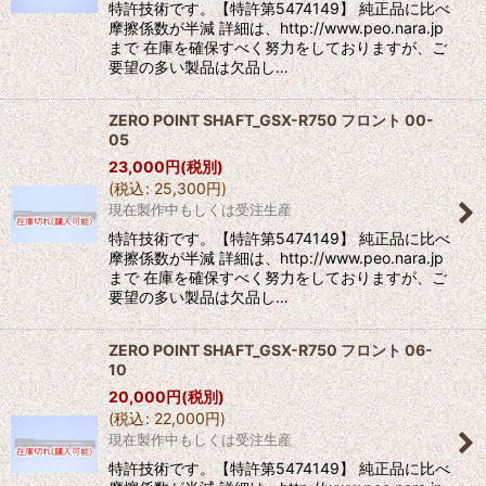
特許技術です。【特許第5474149】 純正品に比べ
摩擦係数が半減 詳細は、http://www.peo.nara.jp
まで 在庫を確保すべく努力をしておりますが、ご
要望の多い製品は欠品し…
ZERO POINT SHAFT_GSX-R750 フロント 00-
05
23,000
円
(税別)
(
税込
:
25,300
円
)
現在製作中もしくは受注生産
特許技術です。【特許第5474149】 純正品に比べ
摩擦係数が半減 詳細は、http://www.peo.nara.jp
まで 在庫を確保すべく努力をしておりますが、ご
要望の多い製品は欠品し…
ZERO POINT SHAFT_GSX-R750 フロント 06-
10
20,000
円
(税別)
(
税込
:
22,000
円
)
現在製作中もしくは受注生産
特許技術です。【特許第5474149】 純正品に比べ