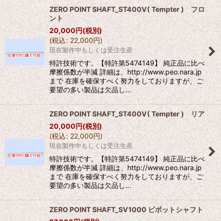
ZERO POINT SHAFT_ST400V( Tempter ) フロ
ント
20,000
円
(税別)
(
税込
:
22,000
円
)
現在製作中もしくは受注生産
特許技術です。【特許第5474149】 純正品に比べ
摩擦係数が半減 詳細は、http://www.peo.nara.jp
まで 在庫を確保すべく努力をしておりますが、ご
要望の多い製品は欠品し…
ZERO POINT SHAFT_ST400V( Tempter ) リア
20,000
円
(税別)
(
税込
:
22,000
円
)
現在製作中もしくは受注生産
特許技術です。【特許第5474149】 純正品に比べ
摩擦係数が半減 詳細は、http://www.peo.nara.jp
まで 在庫を確保すべく努力をしておりますが、ご
要望の多い製品は欠品し…
ZERO POINT SHAFT_SV1000 ピボットシャフト