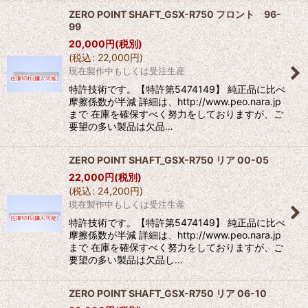
ZERO POINT SHAFT_GSX-R750 フロント 96-
99
20,000
円
(税別)
(
税込
:
22,000
円
)
現在製作中もしくは受注生産
特許技術です。【特許第5474149】 純正品に比べ
摩擦係数が半減 詳細は、http://www.peo.nara.jp
まで 在庫を確保すべく努力をしておりますが、ご
要望の多い製品は欠品…
ZERO POINT SHAFT_GSX-R750 リア 00-05
22,000
円
(税別)
(
税込
:
24,200
円
)
現在製作中もしくは受注生産
特許技術です。【特許第5474149】 純正品に比べ
摩擦係数が半減 詳細は、http://www.peo.nara.jp
まで 在庫を確保すべく努力をしておりますが、ご
要望の多い製品は欠品し…
ZERO POINT SHAFT_GSX-R750 リア 06-10