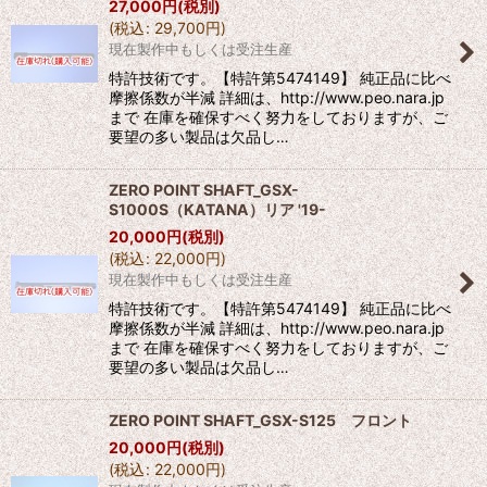
27,000
円
(税別)
(
税込
:
29,700
円
)
現在製作中もしくは受注生産
特許技術です。【特許第5474149】 純正品に比べ
摩擦係数が半減 詳細は、http://www.peo.nara.jp
まで 在庫を確保すべく努力をしておりますが、ご
要望の多い製品は欠品し…
ZERO POINT SHAFT_GSX-
S1000S（KATANA）リア '19-
20,000
円
(税別)
(
税込
:
22,000
円
)
現在製作中もしくは受注生産
特許技術です。【特許第5474149】 純正品に比べ
摩擦係数が半減 詳細は、http://www.peo.nara.jp
まで 在庫を確保すべく努力をしておりますが、ご
要望の多い製品は欠品し…
ZERO POINT SHAFT_GSX-S125 フロント
20,000
円
(税別)
(
税込
:
22,000
円
)