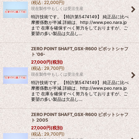
(
税込
:
22,000
円
)
現在製作中もしくは受注生産
特許技術です。【特許第5474149】 純正品に比べ
摩擦係数が半減 詳細は、http://www.peo.nara.jp
まで 在庫を確保すべく努力をしておりますが、ご
要望の多い製品は欠品し…
ZERO POINT SHAFT_GSX-R600 ピボットシャフ
ト '06-
27,000
円
(税別)
(
税込
:
29,700
円
)
現在製作中もしくは受注生産
特許技術です。【特許第5474149】 純正品に比べ
摩擦係数が半減 詳細は、http://www.peo.nara.jp
まで 在庫を確保すべく努力をしておりますが、ご
要望の多い製品は欠品し…
ZERO POINT SHAFT_GSX-R600 ピボットシャフ
ト 2005
27,000
円
(税別)
(
税込
:
29,700
円
)