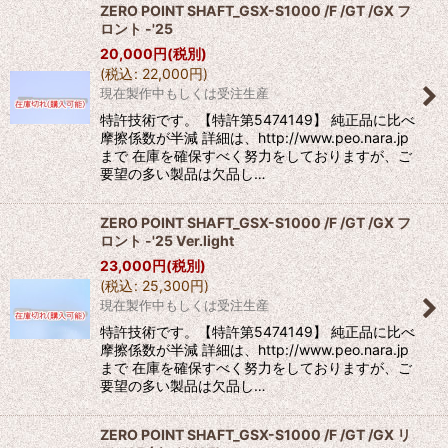
ZERO POINT SHAFT_GSX-S1000 /F /GT /GX フ
ロント -'25
20,000
円
(税別)
(
税込
:
22,000
円
)
現在製作中もしくは受注生産
特許技術です。【特許第5474149】 純正品に比べ
摩擦係数が半減 詳細は、http://www.peo.nara.jp
まで 在庫を確保すべく努力をしておりますが、ご
要望の多い製品は欠品し…
ZERO POINT SHAFT_GSX-S1000 /F /GT /GX フ
ロント -'25 Ver.light
23,000
円
(税別)
(
税込
:
25,300
円
)
現在製作中もしくは受注生産
特許技術です。【特許第5474149】 純正品に比べ
摩擦係数が半減 詳細は、http://www.peo.nara.jp
まで 在庫を確保すべく努力をしておりますが、ご
要望の多い製品は欠品し…
ZERO POINT SHAFT_GSX-S1000 /F /GT /GX リ