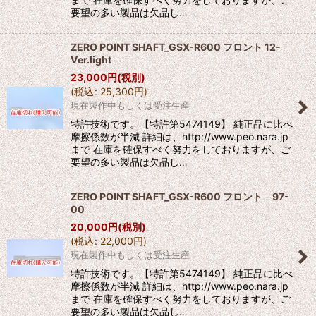
要望の多い製品は欠品し…
ZERO POINT SHAFT_GSX-R600 フロント 12-
Ver.light
23,000
円
(税別)
(
税込
:
25,300
円
)
現在製作中もしくは受注生産
特許技術です。【特許第5474149】 純正品に比べ
摩擦係数が半減 詳細は、http://www.peo.nara.jp
まで 在庫を確保すべく努力をしておりますが、ご
要望の多い製品は欠品し…
ZERO POINT SHAFT_GSX-R600 フロント 97-
00
20,000
円
(税別)
(
税込
:
22,000
円
)
現在製作中もしくは受注生産
特許技術です。【特許第5474149】 純正品に比べ
摩擦係数が半減 詳細は、http://www.peo.nara.jp
まで 在庫を確保すべく努力をしておりますが、ご
要望の多い製品は欠品し…