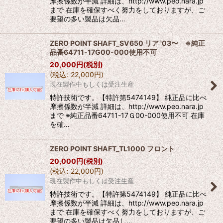
摩擦係数が半減 詳細は、http://www.peo.nara.jp
まで 在庫を確保すべく努力をしておりますが、ご
要望の多い製品は欠品…
ZERO POINT SHAFT_SV650 リア '03〜 ※純正
品番64711-17G00-000使用不可
20,000
円
(税別)
(
税込
:
22,000
円
)
現在製作中もしくは受注生産
特許技術です。【特許第5474149】 純正品に比べ
摩擦係数が半減 詳細は、http://www.peo.nara.jp
まで ※純正品番64711-17Ｇ00-000使用不可 在庫
を確…
ZERO POINT SHAFT_TL1000 フロント
20,000
円
(税別)
(
税込
:
22,000
円
)
現在製作中もしくは受注生産
特許技術です。【特許第5474149】 純正品に比べ
摩擦係数が半減 詳細は、http://www.peo.nara.jp
まで 在庫を確保すべく努力をしておりますが、ご
要望の多い製品は欠品し…