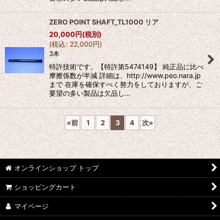
ZERO POINT SHAFT_TL1000 リア
20,000
円
(税別)
(
税込
:
22,000
円
)
3本
特許技術です。【特許第5474149】 純正品に比べ
摩擦係数が半減 詳細は、http://www.peo.nara.jp
まで 在庫を確保すべく努力をしておりますが、ご
要望の多い製品は欠品し…
«
前
1
2
3
4
次
»
オンラインショップ トップ
ショッピングカート
マイページ