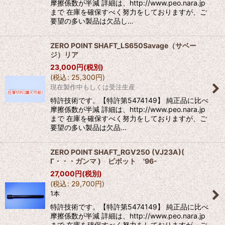
摩擦係数が半減 詳細は、http://www.peo.nara.jp
まで 在庫を確保すべく努力をしておりますが、ご
要望の多い製品は欠品し…
ZERO POINT SHAFT_LS650Savage（サベー
ジ）リア
23,000
円
(税別)
(
税込
:
25,300
円
)
現在製作中もしくは受注生産
特許技術です。【特許第5474149】 純正品に比べ
摩擦係数が半減 詳細は、http://www.peo.nara.jp
まで 在庫を確保すべく努力をしておりますが、ご
要望の多い製品は欠品…
ZERO POINT SHAFT_RGV250 (VJ23A)(
Γ・・・ガンマ ) ピボット '96-
27,000
円
(税別)
(
税込
:
29,700
円
)
1本
特許技術です。【特許第5474149】 純正品に比べ
摩擦係数が半減 詳細は、http://www.peo.nara.jp
まで 在庫を確保すべく努力をしておりますが、ご