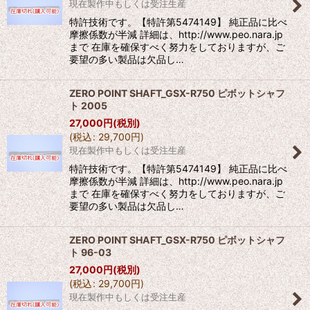
現在製作中もしくは受注生産
特許技術です。【特許第5474149】 純正品に比べ
摩擦係数が半減 詳細は、http://www.peo.nara.jp
まで 在庫を確保すべく努力をしておりますが、ご
要望の多い製品は欠品し…
ZERO POINT SHAFT_GSX-R750 ピボットシャフ
ト 2005
27,000
円
(税別)
(
税込
:
29,700
円
)
現在製作中もしくは受注生産
特許技術です。【特許第5474149】 純正品に比べ
摩擦係数が半減 詳細は、http://www.peo.nara.jp
まで 在庫を確保すべく努力をしておりますが、ご
要望の多い製品は欠品し…
ZERO POINT SHAFT_GSX-R750 ピボットシャフ
ト 96-03
27,000
円
(税別)
(
税込
:
29,700
円
)
現在製作中もしくは受注生産