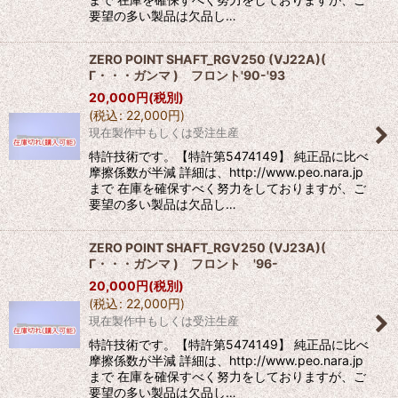
要望の多い製品は欠品し…
ZERO POINT SHAFT_RGV250 (VJ22A)(
Γ・・・ガンマ ) フロント'90-'93
20,000
円
(税別)
(
税込
:
22,000
円
)
現在製作中もしくは受注生産
特許技術です。【特許第5474149】 純正品に比べ
摩擦係数が半減 詳細は、http://www.peo.nara.jp
まで 在庫を確保すべく努力をしておりますが、ご
要望の多い製品は欠品し…
ZERO POINT SHAFT_RGV250 (VJ23A)(
Γ・・・ガンマ ) フロント '96-
20,000
円
(税別)
(
税込
:
22,000
円
)
現在製作中もしくは受注生産
特許技術です。【特許第5474149】 純正品に比べ
摩擦係数が半減 詳細は、http://www.peo.nara.jp
まで 在庫を確保すべく努力をしておりますが、ご
要望の多い製品は欠品し…