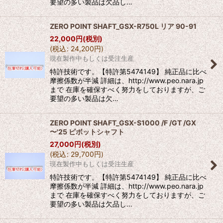
要望の多い製品は欠品し…
ZERO POINT SHAFT_GSX-R750L リア 90-91
22,000
円
(税別)
(
税込
:
24,200
円
)
現在製作中もしくは受注生産
特許技術です。【特許第5474149】 純正品に比べ
摩擦係数が半減 詳細は、http://www.peo.nara.jp
まで 在庫を確保すべく努力をしておりますが、ご
要望の多い製品は欠…
ZERO POINT SHAFT_GSX-S1000 /F /GT /GX
〜'25 ピボットシャフト
27,000
円
(税別)
(
税込
:
29,700
円
)
現在製作中もしくは受注生産
特許技術です。【特許第5474149】 純正品に比べ
摩擦係数が半減 詳細は、http://www.peo.nara.jp
まで 在庫を確保すべく努力をしておりますが、ご
要望の多い製品は欠品し…