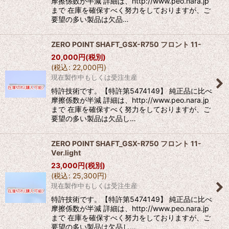
摩擦係数が半減 詳細は、http://www.peo.nara.jp
まで 在庫を確保すべく努力をしておりますが、ご
要望の多い製品は欠品…
ZERO POINT SHAFT_GSX-R750 フロント 11-
20,000
円
(税別)
(
税込
:
22,000
円
)
現在製作中もしくは受注生産
特許技術です。【特許第5474149】 純正品に比べ
摩擦係数が半減 詳細は、http://www.peo.nara.jp
まで 在庫を確保すべく努力をしておりますが、ご
要望の多い製品は欠品し…
ZERO POINT SHAFT_GSX-R750 フロント 11-
Ver.light
23,000
円
(税別)
(
税込
:
25,300
円
)
現在製作中もしくは受注生産
特許技術です。【特許第5474149】 純正品に比べ
摩擦係数が半減 詳細は、http://www.peo.nara.jp
まで 在庫を確保すべく努力をしておりますが、ご
要望の多い製品は欠品し…