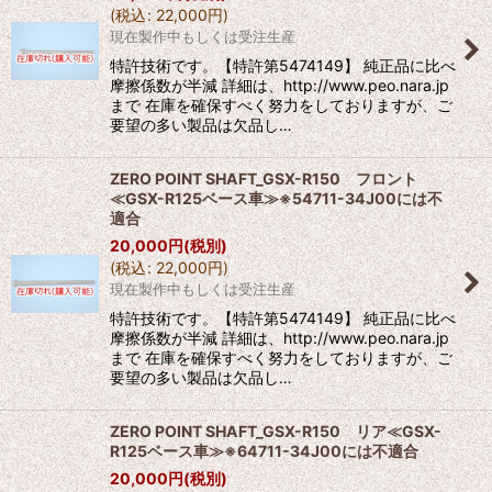
(
税込
:
22,000
円
)
現在製作中もしくは受注生産
特許技術です。【特許第5474149】 純正品に比べ
摩擦係数が半減 詳細は、http://www.peo.nara.jp
まで 在庫を確保すべく努力をしておりますが、ご
要望の多い製品は欠品し…
ZERO POINT SHAFT_GSX-R150 フロント
≪GSX-R125ベース車≫※54711-34J00には不
適合
20,000
円
(税別)
(
税込
:
22,000
円
)
現在製作中もしくは受注生産
特許技術です。【特許第5474149】 純正品に比べ
摩擦係数が半減 詳細は、http://www.peo.nara.jp
まで 在庫を確保すべく努力をしておりますが、ご
要望の多い製品は欠品し…
ZERO POINT SHAFT_GSX-R150 リア≪GSX-
R125ベース車≫※64711-34J00には不適合
20,000
円
(税別)