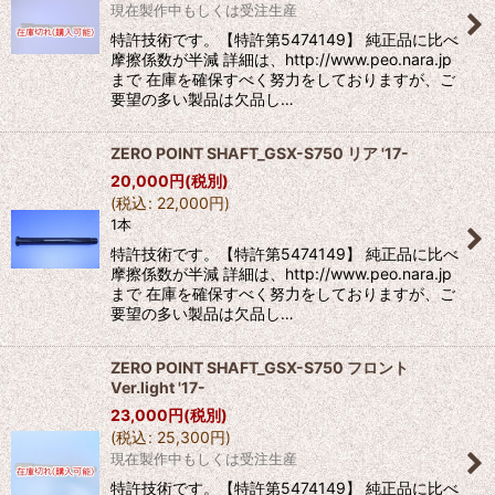
現在製作中もしくは受注生産
特許技術です。【特許第5474149】 純正品に比べ
摩擦係数が半減 詳細は、http://www.peo.nara.jp
まで 在庫を確保すべく努力をしておりますが、ご
要望の多い製品は欠品し…
ZERO POINT SHAFT_GSX-S750 リア '17-
20,000
円
(税別)
(
税込
:
22,000
円
)
1本
特許技術です。【特許第5474149】 純正品に比べ
摩擦係数が半減 詳細は、http://www.peo.nara.jp
まで 在庫を確保すべく努力をしておりますが、ご
要望の多い製品は欠品し…
ZERO POINT SHAFT_GSX-S750 フロント
Ver.light '17-
23,000
円
(税別)
(
税込
:
25,300
円
)
現在製作中もしくは受注生産
特許技術です。【特許第5474149】 純正品に比べ