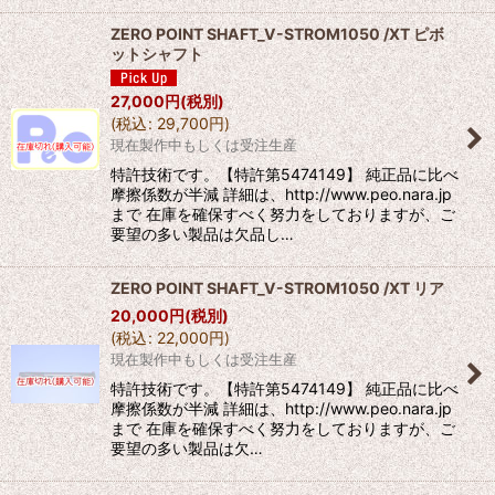
ZERO POINT SHAFT_V-STROM1050 /XT ピボ
ットシャフト
27,000
円
(税別)
(
税込
:
29,700
円
)
現在製作中もしくは受注生産
特許技術です。【特許第5474149】 純正品に比べ
摩擦係数が半減 詳細は、http://www.peo.nara.jp
まで 在庫を確保すべく努力をしておりますが、ご
要望の多い製品は欠品し…
ZERO POINT SHAFT_V-STROM1050 /XT リア
20,000
円
(税別)
(
税込
:
22,000
円
)
現在製作中もしくは受注生産
特許技術です。【特許第5474149】 純正品に比べ
摩擦係数が半減 詳細は、http://www.peo.nara.jp
まで 在庫を確保すべく努力をしておりますが、ご
要望の多い製品は欠…