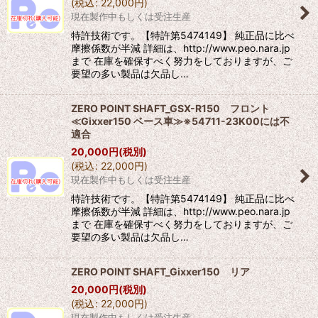
(
税込
:
22,000
円
)
現在製作中もしくは受注生産
特許技術です。【特許第5474149】 純正品に比べ
摩擦係数が半減 詳細は、http://www.peo.nara.jp
まで 在庫を確保すべく努力をしておりますが、ご
要望の多い製品は欠品し…
ZERO POINT SHAFT_GSX-R150 フロント
≪Gixxer150 ベース車≫※54711-23K00には不
適合
20,000
円
(税別)
(
税込
:
22,000
円
)
現在製作中もしくは受注生産
特許技術です。【特許第5474149】 純正品に比べ
摩擦係数が半減 詳細は、http://www.peo.nara.jp
まで 在庫を確保すべく努力をしておりますが、ご
要望の多い製品は欠品し…
ZERO POINT SHAFT_Gixxer150 リア
20,000
円
(税別)
(
税込
:
22,000
円
)
現在製作中もしくは受注生産