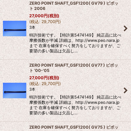
ZERO POINT SHAFT_GSF1200( GV79 ) ピボッ
ト 2006
27,000
円
(税別)
(
税込
:
29,700
円
)
3本
特許技術です。【特許第5474149】 純正品に比べ
摩擦係数が半減 詳細は、http://www.peo.nara.jp
まで 在庫を確保すべく努力をしておりますが、ご
要望の多い製品は欠品し…
ZERO POINT SHAFT_GSF1200( GV77 ) ピボッ
ト '00-'05
27,000
円
(税別)
(
税込
:
29,700
円
)
3本
特許技術です。【特許第5474149】 純正品に比べ
摩擦係数が半減 詳細は、http://www.peo.nara.jp
まで 在庫を確保すべく努力をしておりますが、ご
要望の多い製品は欠品し…
ZERO POINT SHAFT_GSF1200( GV75 ) ピボッ