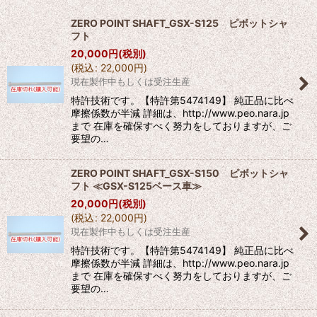
並び順
:
ZERO POINT SHAFT_GSX-S125 ピボットシャ
フト
絞り込む
20,000
円
(税別)
(
税込
:
22,000
円
)
現在製作中もしくは受注生産
特許技術です。【特許第5474149】 純正品に比べ
摩擦係数が半減 詳細は、http://www.peo.nara.jp
まで 在庫を確保すべく努力をしておりますが、ご
要望の…
ZERO POINT SHAFT_GSX-S150 ピボットシャ
フト ≪GSX-S125ベース車≫
20,000
円
(税別)
(
税込
:
22,000
円
)
現在製作中もしくは受注生産
特許技術です。【特許第5474149】 純正品に比べ
摩擦係数が半減 詳細は、http://www.peo.nara.jp
まで 在庫を確保すべく努力をしておりますが、ご
要望の…