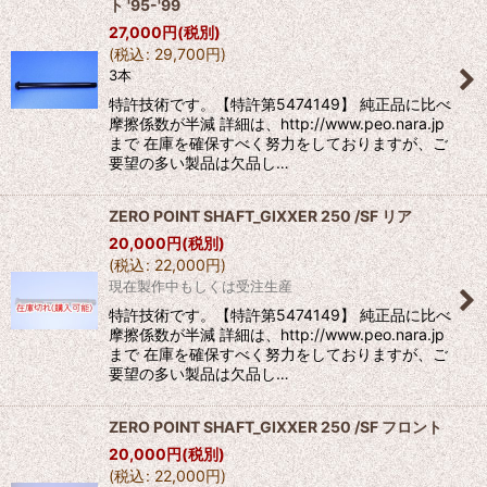
ト '95-'99
27,000
円
(税別)
(
税込
:
29,700
円
)
3本
特許技術です。【特許第5474149】 純正品に比べ
摩擦係数が半減 詳細は、http://www.peo.nara.jp
まで 在庫を確保すべく努力をしておりますが、ご
要望の多い製品は欠品し…
ZERO POINT SHAFT_GIXXER 250 /SF リア
20,000
円
(税別)
(
税込
:
22,000
円
)
現在製作中もしくは受注生産
特許技術です。【特許第5474149】 純正品に比べ
摩擦係数が半減 詳細は、http://www.peo.nara.jp
まで 在庫を確保すべく努力をしておりますが、ご
要望の多い製品は欠品し…
ZERO POINT SHAFT_GIXXER 250 /SF フロント
20,000
円
(税別)
(
税込
:
22,000
円
)