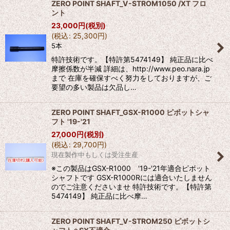
ZERO POINT SHAFT_V-STROM1050 /XT フロ
ント
23,000
円
(税別)
(
税込
:
25,300
円
)
5本
特許技術です。【特許第5474149】 純正品に比べ
摩擦係数が半減 詳細は、http://www.peo.nara.jp
まで 在庫を確保すべく努力をしておりますが、ご
要望の多い製品は欠品し…
ZERO POINT SHAFT_GSX-R1000 ピボットシャ
フト '19-'21
27,000
円
(税別)
(
税込
:
29,700
円
)
現在製作中もしくは受注生産
※この製品はGSX-R1000 '19-'21年適合ピボット
シャフトです GSX-R1000Rには適合いたしません
のでご注意くださいませ 特許技術です。【特許第
5474149】 純正品に比べ摩…
ZERO POINT SHAFT_V-STROM250 ピボットシ