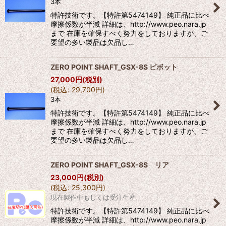
3本
特許技術です。【特許第5474149】 純正品に比べ
摩擦係数が半減 詳細は、http://www.peo.nara.jp
まで 在庫を確保すべく努力をしておりますが、ご
要望の多い製品は欠品し…
ZERO POINT SHAFT_GSX-8S ピボット
27,000
円
(税別)
(
税込
:
29,700
円
)
3本
特許技術です。【特許第5474149】 純正品に比べ
摩擦係数が半減 詳細は、http://www.peo.nara.jp
まで 在庫を確保すべく努力をしておりますが、ご
要望の多い製品は欠品し…
ZERO POINT SHAFT_GSX-8S リア
23,000
円
(税別)
(
税込
:
25,300
円
)
現在製作中もしくは受注生産
特許技術です。【特許第5474149】 純正品に比べ
摩擦係数が半減 詳細は、http://www.peo.nara.jp