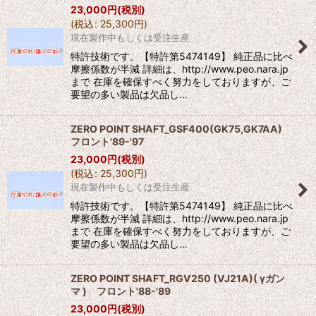
23,000
円
(税別)
(
税込
:
25,300
円
)
現在製作中もしくは受注生産
特許技術です。【特許第5474149】 純正品に比べ
摩擦係数が半減 詳細は、http://www.peo.nara.jp
まで 在庫を確保すべく努力をしておりますが、ご
要望の多い製品は欠品し…
ZERO POINT SHAFT_GSF400(GK75,GK7AA)
フロント'89-'97
23,000
円
(税別)
(
税込
:
25,300
円
)
現在製作中もしくは受注生産
特許技術です。【特許第5474149】 純正品に比べ
摩擦係数が半減 詳細は、http://www.peo.nara.jp
まで 在庫を確保すべく努力をしておりますが、ご
要望の多い製品は欠品し…
ZERO POINT SHAFT_RGV250 (VJ21A)( γガン
マ ) フロント'88-'89
23,000
円
(税別)