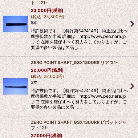
ト '21-
23,000
円
(税別)
(
税込
:
25,300
円
)
5本
特許技術です。【特許第5474149】 純正品に比べ
摩擦係数が半減 詳細は、http://www.peo.nara.jp
まで 在庫を確保すべく努力をしておりますが、ご
要望の多い製品は欠品し…
ZERO POINT SHAFT_GSX1300RR リア '21-
20,000
円
(税別)
(
税込
:
22,000
円
)
3本
特許技術です。【特許第5474149】 純正品に比べ
摩擦係数が半減 詳細は、http://www.peo.nara.jp
まで 在庫を確保すべく努力をしておりますが、ご
要望の多い製品は欠品し…
ZERO POINT SHAFT_GSX1300RR ピボットシャ
フト '21-
27,000
円
(税別)