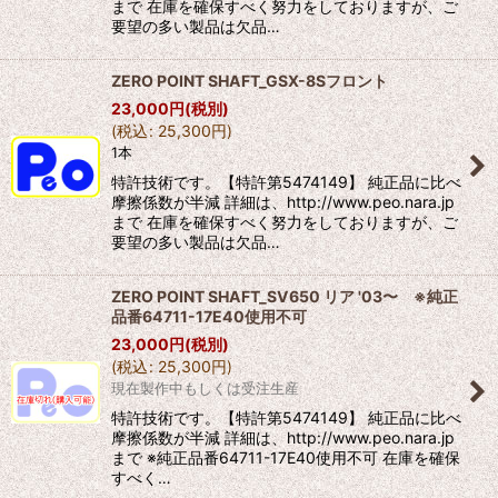
まで 在庫を確保すべく努力をしておりますが、ご
要望の多い製品は欠品…
ZERO POINT SHAFT_GSX-8Sフロント
23,000
円
(税別)
(
税込
:
25,300
円
)
1本
特許技術です。【特許第5474149】 純正品に比べ
摩擦係数が半減 詳細は、http://www.peo.nara.jp
まで 在庫を確保すべく努力をしておりますが、ご
要望の多い製品は欠品…
ZERO POINT SHAFT_SV650 リア '03〜 ※純正
品番64711-17E40使用不可
23,000
円
(税別)
(
税込
:
25,300
円
)
現在製作中もしくは受注生産
特許技術です。【特許第5474149】 純正品に比べ
摩擦係数が半減 詳細は、http://www.peo.nara.jp
まで ※純正品番64711-17E40使用不可 在庫を確保
すべく…