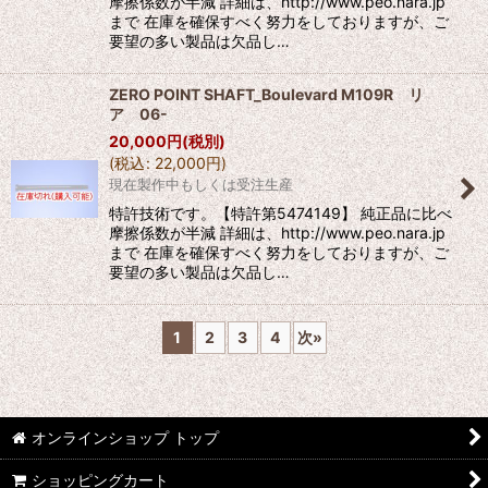
摩擦係数が半減 詳細は、http://www.peo.nara.jp
まで 在庫を確保すべく努力をしておりますが、ご
要望の多い製品は欠品し…
ZERO POINT SHAFT_Boulevard M109R リ
ア 06-
20,000
円
(税別)
(
税込
:
22,000
円
)
現在製作中もしくは受注生産
特許技術です。【特許第5474149】 純正品に比べ
摩擦係数が半減 詳細は、http://www.peo.nara.jp
まで 在庫を確保すべく努力をしておりますが、ご
要望の多い製品は欠品し…
1
2
3
4
次
»
オンラインショップ トップ
ショッピングカート