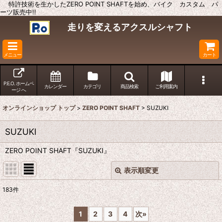
特許技術を生かしたZERO POINT SHAFTを始め、バイク カスタム パ
ーツ販売中!!
走りを変えるアクスルシャフト
メニュー
カート
P.E.O. ホームペ
カレンダー
カテゴリ
商品検索
ご利用案内
ージ へ
オンラインショップ トップ
>
ZERO POINT SHAFT
>
SUZUKI
SUZUKI
ZERO POINT SHAFT『SUZUKI』
表示順変更
閉じる
183
件
表示数
:
1
2
3
4
次
»