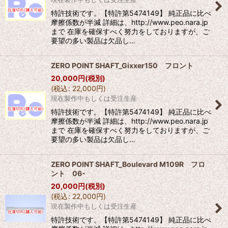
特許技術です。【特許第5474149】 純正品に比べ
摩擦係数が半減 詳細は、http://www.peo.nara.jp
まで 在庫を確保すべく努力をしておりますが、ご
要望の多い製品は欠品し…
ZERO POINT SHAFT_Gixxer150 フロント
20,000
円
(税別)
(
税込
:
22,000
円
)
現在製作中もしくは受注生産
特許技術です。【特許第5474149】 純正品に比べ
摩擦係数が半減 詳細は、http://www.peo.nara.jp
まで 在庫を確保すべく努力をしておりますが、ご
要望の多い製品は欠品し…
ZERO POINT SHAFT_Boulevard M109R フロ
ント 06-
20,000
円
(税別)
(
税込
:
22,000
円
)
現在製作中もしくは受注生産
特許技術です。【特許第5474149】 純正品に比べ