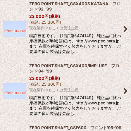
ZERO POINT SHAFT_GSX400S KATANA フロ
ント'92-'99
23,000
円
(税別)
(
税込
:
25,300
円
)
現在製作中もしくは受注生産
特許技術です。【特許第5474149】 純正品に比べ
摩擦係数が半減 詳細は、http://www.peo.nara.jp
まで 在庫を確保すべく努力をしておりますが、ご
要望の多い製品は欠品し…
ZERO POINT SHAFT_GSX400/IMPLUSE フロ
ント'94-'99
23,000
円
(税別)
(
税込
:
25,300
円
)
現在製作中もしくは受注生産
特許技術です。【特許第5474149】 純正品に比べ
摩擦係数が半減 詳細は、http://www.peo.nara.jp
まで 在庫を確保すべく努力をしておりますが、ご
要望の多い製品は欠品し…
ZERO POINT SHAFT_GSF600 フロント'95-'99