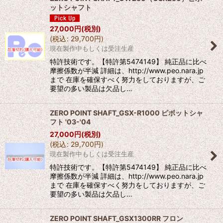
ットシャフト
27,000
円
(税別)
(
税込
:
29,700
円
)
現在製作中もしくは受注生産
特許技術です。【特許第5474149】 純正品に比べ
摩擦係数が半減 詳細は、http://www.peo.nara.jp
まで 在庫を確保すべく努力をしておりますが、ご
要望の多い製品は欠品し…
ZERO POINT SHAFT_GSX-R1000 ピボットシャ
フト '03-'04
27,000
円
(税別)
(
税込
:
29,700
円
)
現在製作中もしくは受注生産
特許技術です。【特許第5474149】 純正品に比べ
摩擦係数が半減 詳細は、http://www.peo.nara.jp
まで 在庫を確保すべく努力をしておりますが、ご
要望の多い製品は欠品し…
ZERO POINT SHAFT_GSX1300RR フロン