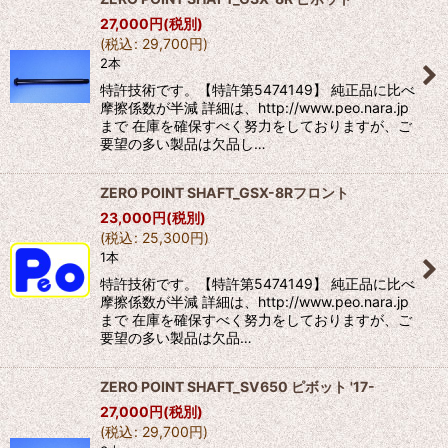
27,000
円
(税別)
(
税込
:
29,700
円
)
2本
特許技術です。【特許第5474149】 純正品に比べ
摩擦係数が半減 詳細は、http://www.peo.nara.jp
まで 在庫を確保すべく努力をしておりますが、ご
要望の多い製品は欠品し…
ZERO POINT SHAFT_GSX-8Rフロント
23,000
円
(税別)
(
税込
:
25,300
円
)
1本
特許技術です。【特許第5474149】 純正品に比べ
摩擦係数が半減 詳細は、http://www.peo.nara.jp
まで 在庫を確保すべく努力をしておりますが、ご
要望の多い製品は欠品…
ZERO POINT SHAFT_SV650 ピボット '17-
27,000
円
(税別)
(
税込
:
29,700
円
)