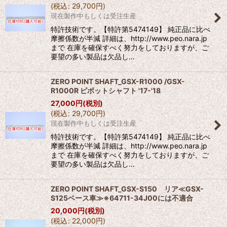
(
税込
:
29,700
円
)
現在製作中もしくは受注生産
特許技術です。【特許第5474149】 純正品に比べ
摩擦係数が半減 詳細は、http://www.peo.nara.jp
まで 在庫を確保すべく努力をしておりますが、ご
要望の多い製品は欠品し…
ZERO POINT SHAFT_GSX-R1000 /GSX-
R1000R ピボットシャフト '17-'18
27,000
円
(税別)
(
税込
:
29,700
円
)
現在製作中もしくは受注生産
特許技術です。【特許第5474149】 純正品に比べ
摩擦係数が半減 詳細は、http://www.peo.nara.jp
まで 在庫を確保すべく努力をしておりますが、ご
要望の多い製品は欠品し…
ZERO POINT SHAFT_GSX-S150 リア≪GSX-
S125ベース車≫※64711-34J00には不適合
20,000
円
(税別)
(
税込
:
22,000
円
)