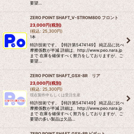
要望…
ZERO POINT SHAFT_V-STROM800 フロント
23,000
円
(税別)
(
税込
:
25,300
円
)
1本
特許技術です。【特許第5474149】 純正品に比べ
摩擦係数が半減 詳細は、http://www.peo.nara.jp
まで 在庫を確保すべく努力をしておりますが、ご
要望…
ZERO POINT SHAFT_GSX-8R リア
23,000
円
(税別)
(
税込
:
25,300
円
)
現在製作中もしくは受注生産
特許技術です。【特許第5474149】 純正品に比べ
摩擦係数が半減 詳細は、http://www.peo.nara.jp
まで 在庫を確保すべく努力をしておりますが、ご
要望の多い製品は欠品…
ZERO POINT SHAFT_GSX-8R ピボット