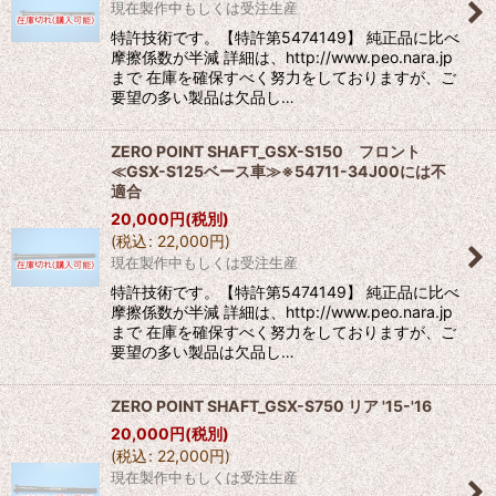
現在製作中もしくは受注生産
特許技術です。【特許第5474149】 純正品に比べ
摩擦係数が半減 詳細は、http://www.peo.nara.jp
まで 在庫を確保すべく努力をしておりますが、ご
要望の多い製品は欠品し…
ZERO POINT SHAFT_GSX-S150 フロント
≪GSX-S125ベース車≫※54711-34J00には不
適合
20,000
円
(税別)
(
税込
:
22,000
円
)
現在製作中もしくは受注生産
特許技術です。【特許第5474149】 純正品に比べ
摩擦係数が半減 詳細は、http://www.peo.nara.jp
まで 在庫を確保すべく努力をしておりますが、ご
要望の多い製品は欠品し…
ZERO POINT SHAFT_GSX-S750 リア '15-'16
20,000
円
(税別)
(
税込
:
22,000
円
)
現在製作中もしくは受注生産