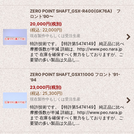
ZERO POINT SHAFT_GSX-R400(GK76A) フ
ロント'90〜
20,000
円
(税別)
(
税込
:
22,000
円
)
現在製作中もしくは受注生産
特許技術です。【特許第5474149】 純正品に比べ
摩擦係数が半減 詳細は、http://www.peo.nara.jp
まで 在庫を確保すべく努力をしておりますが、ご
要望の多い製品は欠品し…
ZERO POINT SHAFT_GSX1100G フロント '91-
'94
23,000
円
(税別)
(
税込
:
25,300
円
)
現在製作中もしくは受注生産
特許技術です。【特許第5474149】 純正品に比べ
摩擦係数が半減 詳細は、http://www.peo.nara.jp
まで 在庫を確保すべく努力をしておりますが、ご
要望の多い製品は欠品し…