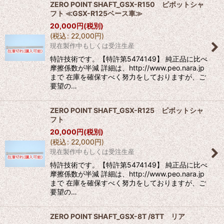
ZERO POINT SHAFT_GSX-R150 ピボットシャ
フト ≪GSX-R125ベース車≫
20,000
円
(税別)
(
税込
:
22,000
円
)
現在製作中もしくは受注生産
特許技術です。【特許第5474149】 純正品に比べ
摩擦係数が半減 詳細は、http://www.peo.nara.jp
まで 在庫を確保すべく努力をしておりますが、ご
要望の…
ZERO POINT SHAFT_GSX-R125 ピボットシャ
フト
20,000
円
(税別)
(
税込
:
22,000
円
)
現在製作中もしくは受注生産
特許技術です。【特許第5474149】 純正品に比べ
摩擦係数が半減 詳細は、http://www.peo.nara.jp
まで 在庫を確保すべく努力をしておりますが、ご
要望の…
ZERO POINT SHAFT_GSX-8T /8TT リア