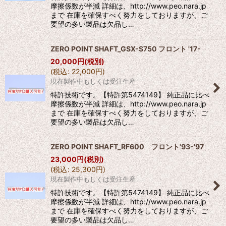
摩擦係数が半減 詳細は、http://www.peo.nara.jp
まで 在庫を確保すべく努力をしておりますが、ご
要望の多い製品は欠品し…
ZERO POINT SHAFT_GSX-S750 フロント '17-
20,000
円
(税別)
(
税込
:
22,000
円
)
現在製作中もしくは受注生産
特許技術です。【特許第5474149】 純正品に比べ
摩擦係数が半減 詳細は、http://www.peo.nara.jp
まで 在庫を確保すべく努力をしておりますが、ご
要望の多い製品は欠品し…
ZERO POINT SHAFT_RF600 フロント'93-'97
23,000
円
(税別)
(
税込
:
25,300
円
)
現在製作中もしくは受注生産
特許技術です。【特許第5474149】 純正品に比べ
摩擦係数が半減 詳細は、http://www.peo.nara.jp
まで 在庫を確保すべく努力をしておりますが、ご
要望の多い製品は欠品し…