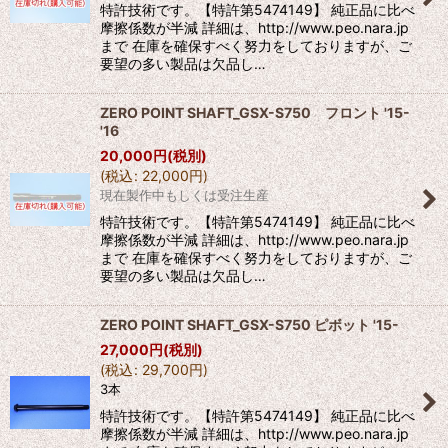
特許技術です。【特許第5474149】 純正品に比べ
摩擦係数が半減 詳細は、http://www.peo.nara.jp
まで 在庫を確保すべく努力をしておりますが、ご
要望の多い製品は欠品し…
ZERO POINT SHAFT_GSX-S750 フロント '15-
'16
20,000
円
(税別)
(
税込
:
22,000
円
)
現在製作中もしくは受注生産
特許技術です。【特許第5474149】 純正品に比べ
摩擦係数が半減 詳細は、http://www.peo.nara.jp
まで 在庫を確保すべく努力をしておりますが、ご
要望の多い製品は欠品し…
ZERO POINT SHAFT_GSX-S750 ピボット '15-
27,000
円
(税別)
(
税込
:
29,700
円
)
3本
特許技術です。【特許第5474149】 純正品に比べ
摩擦係数が半減 詳細は、http://www.peo.nara.jp