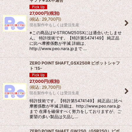
ャフト※SX不適合
27,000
円
(税別)
(
税込
:
29,700
円
)
現在製作中もしくは受注生産
※この商品はV-STROM250SXには適合いたしませ
ん。 特許技術です。【特許第5474149】 純正品
に比べ摩擦係数が半減 詳細は、
http://www.peo.nara.jpまで …
ZERO POINT SHAFT_GSX250R ピボットシャフ
ト '15-
27,000
円
(税別)
(
税込
:
29,700
円
)
現在製作中もしくは受注生産
特許技術です。【特許第5474149】 純正品に比べ
摩擦係数が半減 詳細は、http://www.peo.nara.jp
まで 在庫を確保すべく努力をしておりますが、ご
要望の多い製品は欠品し…
ZERO POINT SHAFT_GW250（GSR250）ピボ