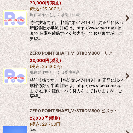
23,000
円
(税別)
(
税込
:
25,300
円
)
現在製作中もしくは受注生産
特許技術です。【特許第5474149】 純正品に比べ
摩擦係数が半減 詳細は、http://www.peo.nara.jp
まで 在庫を確保すべく努力をしておりますが、ご
要望…
ZERO POINT SHAFT_V-STROM800 リア
23,000
円
(税別)
(
税込
:
25,300
円
)
現在製作中もしくは受注生産
特許技術です。【特許第5474149】 純正品に比べ
摩擦係数が半減 詳細は、http://www.peo.nara.jp
まで 在庫を確保すべく努力をしておりますが、ご
要望…
ZERO POINT SHAFT_V-STROM800 ピボット
27,000
円
(税別)
(
税込
:
29,700
円
)
3本