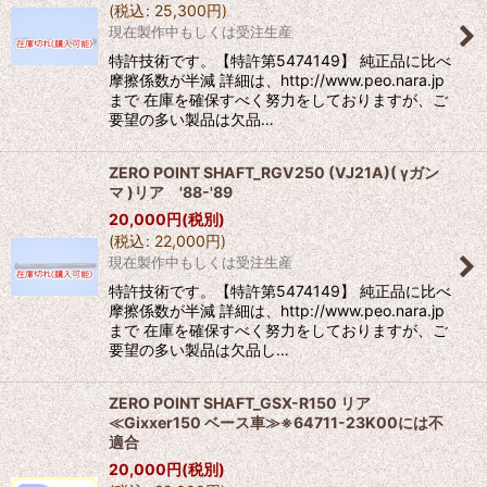
(
税込
:
25,300
円
)
現在製作中もしくは受注生産
特許技術です。【特許第5474149】 純正品に比べ
摩擦係数が半減 詳細は、http://www.peo.nara.jp
まで 在庫を確保すべく努力をしておりますが、ご
要望の多い製品は欠品…
ZERO POINT SHAFT_RGV250 (VJ21A)( γガン
マ )リア '88-'89
20,000
円
(税別)
(
税込
:
22,000
円
)
現在製作中もしくは受注生産
特許技術です。【特許第5474149】 純正品に比べ
摩擦係数が半減 詳細は、http://www.peo.nara.jp
まで 在庫を確保すべく努力をしておりますが、ご
要望の多い製品は欠品し…
ZERO POINT SHAFT_GSX-R150 リア
≪Gixxer150 ベース車≫※64711-23K00には不
適合
20,000
円
(税別)