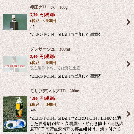
極圧グリース 100g
3,300
円
(税別)
(
税込
:
3,630
円
)
7本
“ZERO POINT SHAFT”に適した潤滑剤
グレサージュ 300ml
2,400
円
(税別)
(
税込
:
2,640
円
)
現在製作中もしくは受注生産
“ZERO POINT SHAFT”に適した潤滑剤
モリブデンルブHD 300ml
1,900
円
(税別)
(
税込
:
2,090
円
)
3本
“ZERO POINT SHAFT”“ZERO POINT LINK”に適
した潤滑剤 耐熱・高潤滑性・焼付き防止・耐熱温
度220℃ 高荷重潤滑部の部品組付け、焼き付き防