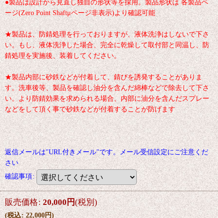
●製品は設計から見直し独自の形状等を採用。製品形状は 各製品ペ
ージ(Zero Point Shaftμページ非表示)より確認可能
★製品は、防錆処理を行っておりますが、液体洗浄はしないで下さ
い。もし、液体洗浄した場合、完全に乾燥して取付部と同温し、防
錆処理を実施後、装着してください。
★製品内部に砂鉄などが付着して、錆びを誘発することがありま
す。洗車後等、製品を確認し油分を含んだ綿棒などで除去して下さ
い。より防錆効果を求められる場合、内部に油分を含んだスプレー
などをして頂く事で砂鉄などが付着することが防げます
返信メールは"URL付きメール"です。メール受信設定にご注意くだ
さい
確認事項
:
販売価格
:
20,000
円
(税別)
(
税込
:
22,000
円
)