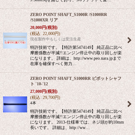
ZERO POINT SHAFT_S1000R /S1000RR
/S1000XR リア
20,000
円
(税別)
(
税込
:
22,000
円
)
現在製作中もしくは受注生産
特許技術です。【特許第5474149】 純正品に比べ
摩擦係数が半減!!エンジン停止中の取り回しが楽
になります。 詳細は、http://www.peo.nara.jpまで
在庫を確保すべく努力…
ZERO POINT SHAFT_S1000RR ピボットシャフ
ト '10-'12
27,000
円
(税別)
(
税込
:
29,700
円
)
4本
特許技術です。【特許第5474149】 純正品に比べ
摩擦係数が半減!!エンジン停止中の取り回しが楽
になります。 2013-仕様車では、ネジ頭が約10mm
長いです。 詳細は、http://ww…