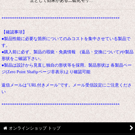
止として効果がある二硫化モリ…
********************************************************
【確認事項】
●製品性能に必要な箇所についてのみコストを集中させている製品で
す。
●購入前に必ず、製品の瑕疵・免責情報 (返品・交換について)や製品
形状をご確認下さい。
●製品は設計から見直し独自の形状等を採用。製品形状は 各製品ペー
ジ(Zero Point Shaftμページ非表示)より確認可能
返信メールは"URL付きメール"です。メール受信設定にご注意くださ
い
********************************************************
オンラインショップ トップ