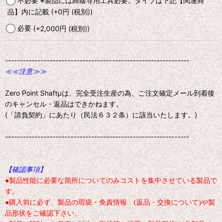
不必要 ※製品には締緩専用工具必要。タイプは下記【関連商
品】内に記載
(+0
円
(税別)
)
必要
(+2,000
円
(税別)
)
--------------------------------------------------------------
≪≪注意≫≫
Zero Point Shaftμは、完全受注生産の為、ご注文確定メール到着後
のキャンセル・返品はできかねます。
(「請負契約」にあたり（民法６３２条）に該当いたします。)
--------------------------------------------------------------
【確認事項】
●製品性能に必要な箇所についてのみコストを集中させている製品で
す。
●購入前に必ず、製品の瑕疵・免責情報 (返品・交換について)や製
品形状をご確認下さい。