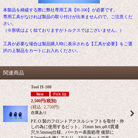
本製品を締緩する際に弊社専用工具【H-100】が必要です。
専用工具がなければ製品の取り付けが出来ませんので、ご注意くだ
さい。
（※形状はよく似ておりますがトルクスではございません。）
工具が必要な場合は製品購入時に表示される【工具が必要】をご選
択の上製品をカートにお入れください。
関連商品
Tool H-100
2,500
円
(税別)
(
税込
:
2,750
円
)
在庫あり
P.E.O.製のフロントアクスルシャフトを取付・外
しの為に使用するビット。21mm hex,φ8.0貫通
穴,9.5mmsq仕様。パーカー表面処理 後部に
9.5mmSqを施しており、3/8ラチットで直…