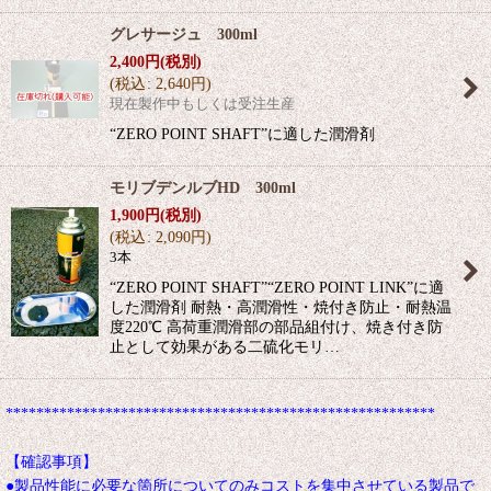
グレサージュ 300ml
2,400
円
(税別)
(
税込
:
2,640
円
)
現在製作中もしくは受注生産
“ZERO POINT SHAFT”に適した潤滑剤
モリブデンルブHD 300ml
1,900
円
(税別)
(
税込
:
2,090
円
)
3本
“ZERO POINT SHAFT”“ZERO POINT LINK”に適
した潤滑剤 耐熱・高潤滑性・焼付き防止・耐熱温
度220℃ 高荷重潤滑部の部品組付け、焼き付き防
止として効果がある二硫化モリ…
********************************************************
【確認事項】
●製品性能に必要な箇所についてのみコストを集中させている製品で