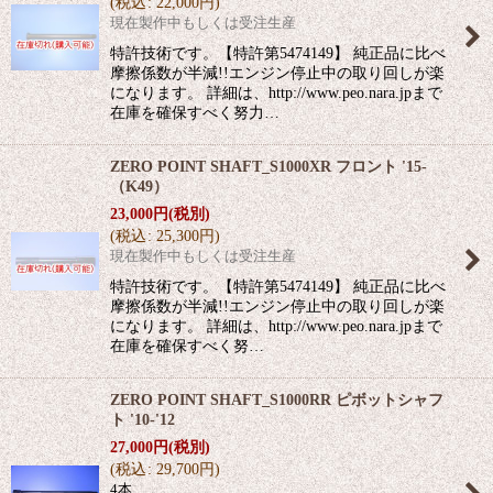
(
税込
:
22,000
円
)
現在製作中もしくは受注生産
特許技術です。【特許第5474149】 純正品に比べ
摩擦係数が半減!!エンジン停止中の取り回しが楽
になります。 詳細は、http://www.peo.nara.jpまで
在庫を確保すべく努力…
ZERO POINT SHAFT_S1000XR フロント '15-
（K49）
23,000
円
(税別)
(
税込
:
25,300
円
)
現在製作中もしくは受注生産
特許技術です。【特許第5474149】 純正品に比べ
摩擦係数が半減!!エンジン停止中の取り回しが楽
になります。 詳細は、http://www.peo.nara.jpまで
在庫を確保すべく努…
ZERO POINT SHAFT_S1000RR ピボットシャフ
ト '10-'12
27,000
円
(税別)
(
税込
:
29,700
円
)
4本