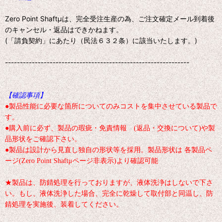
Zero Point Shaftμは、完全受注生産の為、ご注文確定メール到着後
のキャンセル・返品はできかねます。
(「請負契約」にあたり（民法６３２条）に該当いたします。)
--------------------------------------------------------------
【確認事項】
●製品性能に必要な箇所についてのみコストを集中させている製品で
す。
●購入前に必ず、製品の瑕疵・免責情報 (返品・交換について)や製
品形状をご確認下さい。
●製品は設計から見直し独自の形状等を採用。製品形状は 各製品ペ
ージ(Zero Point Shaftμページ非表示)より確認可能
★製品は、防錆処理を行っておりますが、液体洗浄はしないで下さ
い。もし、液体洗浄した場合、完全に乾燥して取付部と同温し、防
錆処理を実施後、装着してください。