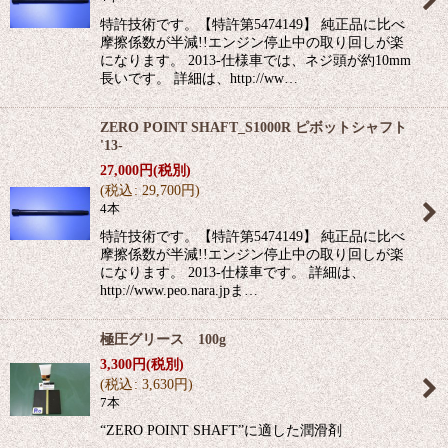
特許技術です。【特許第5474149】 純正品に比べ
摩擦係数が半減!!エンジン停止中の取り回しが楽
になります。 2013-仕様車では、ネジ頭が約10mm
長いです。 詳細は、http://ww…
ZERO POINT SHAFT_S1000R ピボットシャフト
'13-
27,000
円
(税別)
(
税込
:
29,700
円
)
4本
特許技術です。【特許第5474149】 純正品に比べ
摩擦係数が半減!!エンジン停止中の取り回しが楽
になります。 2013-仕様車です。 詳細は、
http://www.peo.nara.jpま…
極圧グリース 100g
3,300
円
(税別)
(
税込
:
3,630
円
)
7本
“ZERO POINT SHAFT”に適した潤滑剤