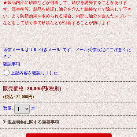
★製品内部に砂鉄などが付着して、錆びを誘発することがありま
す。洗車後等、製品を確認し油分を含んだ綿棒などで除去して下さ
い。より防錆効果を求められる場合、内部に油分を含んだスプレー
などをして頂く事で砂鉄などが付着することが防げます
返信メールは"URL付きメール"です。メール受信設定にご注意くだ
さい
確認事項
:
上記内容を確認しました
販売価格
:
20,000
円
(税別)
(
税込
:
22,000
円
)
数量
:
本
返品特約に関する重要事項