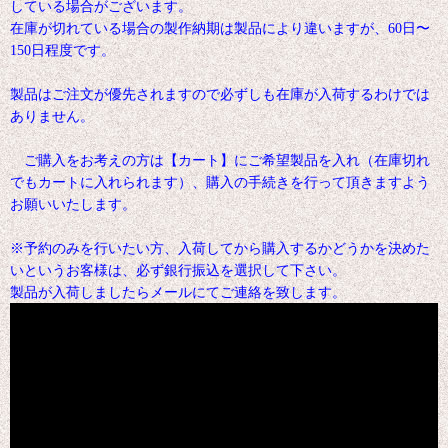
している場合がございます。
在庫が切れている場合の製作納期は製品により違いますが、60日〜
150日程度です。
製品はご注文が優先されますので必ずしも在庫が入荷するわけでは
ありません。
ご購入をお考えの方は【カート】にご希望製品を入れ（在庫切れ
でもカートに入れられます）、購入の手続きを行って頂きますよう
お願いいたします。
※予約のみを行いたい方、入荷してから購入するかどうかを決めた
いというお客様は、必ず銀行振込を選択して下さい。
製品が入荷しましたらメールにてご連絡を致します。