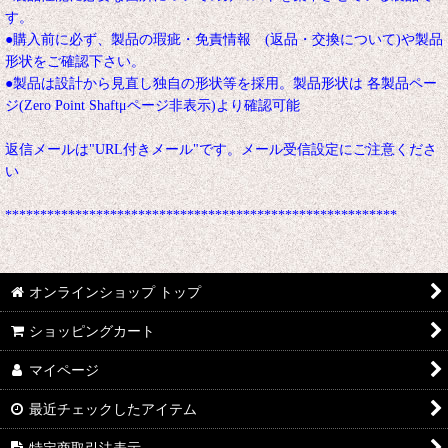
す。
●購入前に必ず、製品の瑕疵・免責情報 (返品・交換について)や製品
形状をご確認下さい。
●製品は設計から見直し独自の形状等を採用。製品形状は 各製品ペー
ジ(Zero Point Shaftμページ非表示)より確認可能
返信メールは"URL付きメール"です。メール受信設定にご注意くださ
い
********************************************************
オンラインショップ トップ
ショッピングカート
マイページ
最近チェックしたアイテム