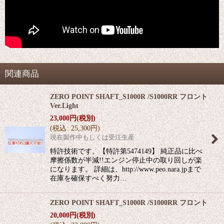
関連商品
ZERO POINT SHAFT_S1000R /S1000RR フロント
Ver.Light
23,000
円
(税別)
(
税込
:
25,300
円
)
現在製作中もしくは受注生産
特許技術です。【特許第5474149】 純正品に比べ
摩擦係数が半減!!エンジン停止中の取り回しが楽
になります。 詳細は、http://www.peo.nara.jpまで
在庫を確保すべく努力…
ZERO POINT SHAFT_S1000R /S1000RR フロント
20,000
円
(税別)