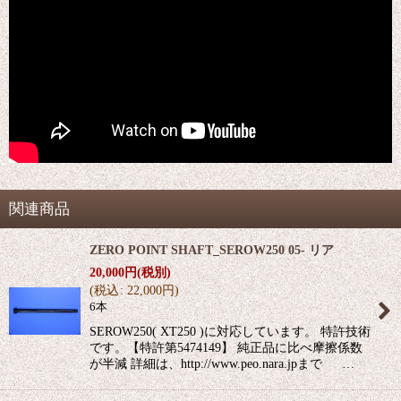
関連商品
ZERO POINT SHAFT_SEROW250 05- リア
20,000
円
(税別)
(
税込
:
22,000
円
)
6本
SEROW250( XT250 )に対応しています。 特許技術
です。【特許第5474149】 純正品に比べ摩擦係数
が半減 詳細は、http://www.peo.nara.jpまで …