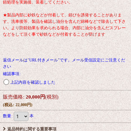
錆処理を実施後、装着してください。
★製品内部に砂鉄などが付着して、錆びを誘発することがありま
す。洗車後等、製品を確認し油分を含んだ綿棒などで除去して下さ
い。より防錆効果を求められる場合、内部に油分を含んだスプレー
などをして頂く事で砂鉄などが付着することが防げます
返信メールは"URL付きメール"です。メール受信設定にご注意くだ
さい
確認事項
:
上記内容を確認しました
販売価格
:
20,000
円
(税別)
(
税込
:
22,000
円
)
数量
:
本
返品特約に関する重要事項