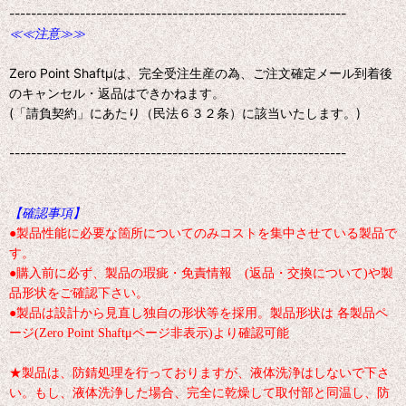
--------------------------------------------------------------
≪≪注意≫≫
Zero Point Shaftμは、完全受注生産の為、ご注文確定メール到着後
のキャンセル・返品はできかねます。
(「請負契約」にあたり（民法６３２条）に該当いたします。)
--------------------------------------------------------------
【確認事項】
●製品性能に必要な箇所についてのみコストを集中させている製品で
す。
●購入前に必ず、製品の瑕疵・免責情報 (返品・交換について)や製
品形状をご確認下さい。
●製品は設計から見直し独自の形状等を採用。製品形状は 各製品ペ
ージ(Zero Point Shaftμページ非表示)より確認可能
★製品は、防錆処理を行っておりますが、液体洗浄はしないで下さ
い。もし、液体洗浄した場合、完全に乾燥して取付部と同温し、防