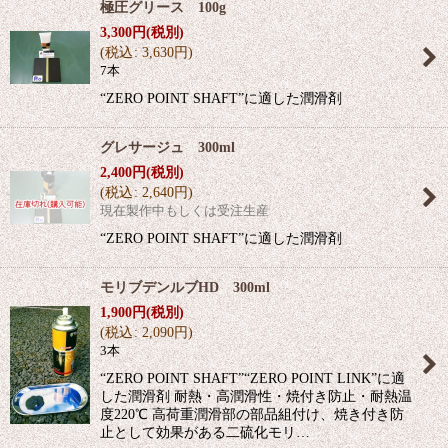
極圧グリース 100g
3,300
円
(税別)
(
税込
:
3,630
円
)
7本
“ZERO POINT SHAFT”に適した潤滑剤
グレサージュ 300ml
2,400
円
(税別)
(
税込
:
2,640
円
)
現在製作中もしくは受注生産
“ZERO POINT SHAFT”に適した潤滑剤
モリブデンルブHD 300ml
1,900
円
(税別)
(
税込
:
2,090
円
)
3本
“ZERO POINT SHAFT”“ZERO POINT LINK”に適
した潤滑剤 耐熱・高潤滑性・焼付き防止・耐熱温
度220℃ 高荷重潤滑部の部品組付け、焼き付き防
止として効果がある二硫化モリ…