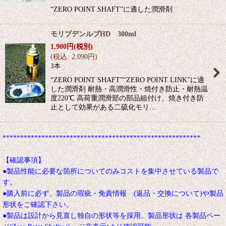
“ZERO POINT SHAFT”に適した潤滑剤
モリブデンルブHD 300ml
1,900
円
(税別)
(
税込
:
2,090
円
)
3本
“ZERO POINT SHAFT”“ZERO POINT LINK”に適
した潤滑剤 耐熱・高潤滑性・焼付き防止・耐熱温
度220℃ 高荷重潤滑部の部品組付け、焼き付き防
止として効果がある二硫化モリ…
********************************************************
【確認事項】
●製品性能に必要な箇所についてのみコストを集中させている製品で
す。
●購入前に必ず、製品の瑕疵・免責情報 (返品・交換について)や製品
形状をご確認下さい。
●製品は設計から見直し独自の形状等を採用。製品形状は 各製品ペー