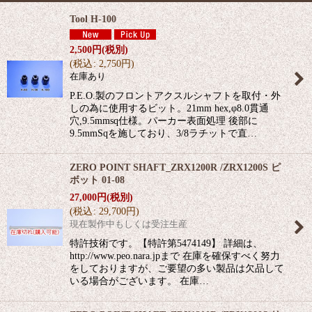
Tool H-100
2,500
円
(税別)
(
税込
:
2,750
円
)
在庫あり
P.E.O.製のフロントアクスルシャフトを取付・外
しの為に使用するビット。21mm hex,φ8.0貫通
穴,9.5mmsq仕様。パーカー表面処理 後部に
9.5mmSqを施しており、3/8ラチットで直…
ZERO POINT SHAFT_ZRX1200R /ZRX1200S ピ
ボット 01-08
27,000
円
(税別)
(
税込
:
29,700
円
)
現在製作中もしくは受注生産
特許技術です。【特許第5474149】 詳細は、
http://www.peo.nara.jpまで 在庫を確保すべく努力
をしておりますが、ご要望の多い製品は欠品して
いる場合がございます。 在庫…