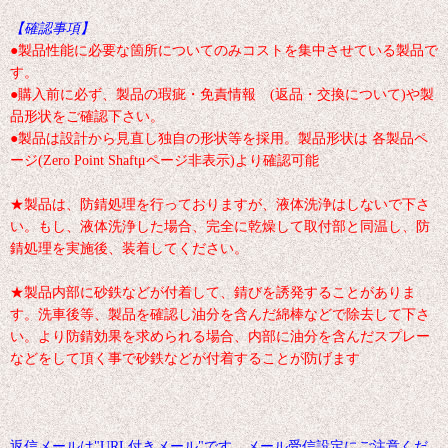
【確認事項】
●製品性能に必要な箇所についてのみコストを集中させている製品で
す。
●購入前に必ず、製品の瑕疵・免責情報 (返品・交換について)や製
品形状をご確認下さい。
●製品は設計から見直し独自の形状等を採用。製品形状は 各製品ペ
ージ(Zero Point Shaftμページ非表示)より確認可能
★製品は、防錆処理を行っておりますが、液体洗浄はしないで下さ
い。もし、液体洗浄した場合、完全に乾燥して取付部と同温し、防
錆処理を実施後、装着してください。
★製品内部に砂鉄などが付着して、錆びを誘発することがありま
す。洗車後等、製品を確認し油分を含んだ綿棒などで除去して下さ
い。より防錆効果を求められる場合、内部に油分を含んだスプレー
などをして頂く事で砂鉄などが付着することが防げます
返信メールは"URL付きメール"です。メール受信設定にご注意くだ