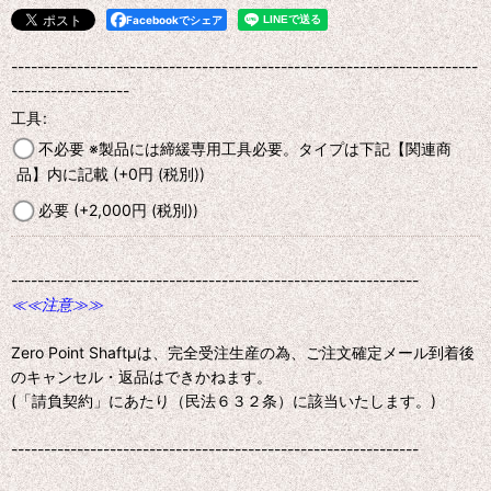
Facebookでシェア
-----------------------------------------------------------------------
------------------
工具
:
不必要 ※製品には締緩専用工具必要。タイプは下記【関連商
品】内に記載
(+0
円
(税別)
)
必要
(+2,000
円
(税別)
)
--------------------------------------------------------------
≪≪注意≫≫
Zero Point Shaftμは、完全受注生産の為、ご注文確定メール到着後
のキャンセル・返品はできかねます。
(「請負契約」にあたり（民法６３２条）に該当いたします。)
--------------------------------------------------------------