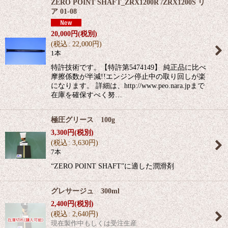
ZERO POINT SHAFT_ZRX1200R /ZRX1200S リ
ア 01-08
20,000
円
(税別)
(
税込
:
22,000
円
)
1本
特許技術です。【特許第5474149】 純正品に比べ
摩擦係数が半減!!エンジン停止中の取り回しが楽
になります。 詳細は、http://www.peo.nara.jpまで
在庫を確保すべく努…
極圧グリース 100g
3,300
円
(税別)
(
税込
:
3,630
円
)
7本
“ZERO POINT SHAFT”に適した潤滑剤
グレサージュ 300ml
2,400
円
(税別)
(
税込
:
2,640
円
)
現在製作中もしくは受注生産