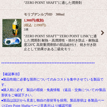
“ZERO POINT SHAFT”に適した潤滑剤
モリブデンルブHD 300ml
1,900
円
(税別)
(
税込
:
2,090
円
)
3本
“ZERO POINT SHAFT”“ZERO POINT LINK”に適
した潤滑剤 耐熱・高潤滑性・焼付き防止・耐熱温
度220℃ 高荷重潤滑部の部品組付け、焼き付き防
止として効果がある二硫化モリ…
********************************************************
【確認事項】
●製品性能に必要な箇所についてのみコストを集中させている製品で
す。
●購入前に必ず、製品の瑕疵・免責情報 (返品・交換について)や製品
形状をご確認下さい。
●製品は設計から見直し独自の形状等を採用。製品形状は 各製品ペー
ジ(Zero Point Shaftμページ非表示)より確認可能