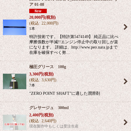
ア 01-08
20,000
円
(税別)
(
税込
:
22,000
円
)
1本
特許技術です。【特許第5474149】 純正品に比べ
摩擦係数が半減!!エンジン停止中の取り回しが楽
になります。 詳細は、http://www.peo.nara.jpまで
在庫を確保すべく努…
極圧グリース 100g
3,300
円
(税別)
(
税込
:
3,630
円
)
7本
“ZERO POINT SHAFT”に適した潤滑剤
グレサージュ 300ml
2,400
円
(税別)
(
税込
:
2,640
円
)
現在製作中もしくは受注生産