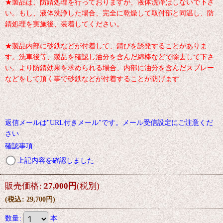
★製品は、防錆処理を行っておりますが、液体洗浄はしないで下さ
い。もし、液体洗浄した場合、完全に乾燥して取付部と同温し、防
錆処理を実施後、装着してください。
★製品内部に砂鉄などが付着して、錆びを誘発することがありま
す。洗車後等、製品を確認し油分を含んだ綿棒などで除去して下さ
い。より防錆効果を求められる場合、内部に油分を含んだスプレー
などをして頂く事で砂鉄などが付着することが防げます
返信メールは"URL付きメール"です。メール受信設定にご注意くだ
さい
確認事項
:
上記内容を確認しました
販売価格
:
27,000
円
(税別)
(
税込
:
29,700
円
)
数量
:
本