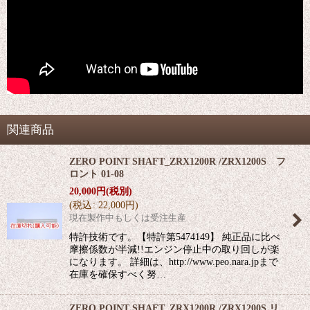
関連商品
ZERO POINT SHAFT_ZRX1200R /ZRX1200S フ
ロント 01-08
20,000
円
(税別)
(
税込
:
22,000
円
)
現在製作中もしくは受注生産
特許技術です。【特許第5474149】 純正品に比べ
摩擦係数が半減!!エンジン停止中の取り回しが楽
になります。 詳細は、http://www.peo.nara.jpまで
在庫を確保すべく努…
ZERO POINT SHAFT_ZRX1200R /ZRX1200S リ