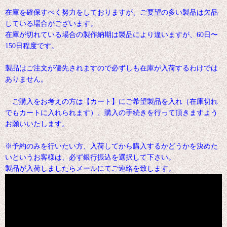
在庫を確保すべく努力をしておりますが、ご要望の多い製品は欠品
している場合がございます。
在庫が切れている場合の製作納期は製品により違いますが、60日〜
150日程度です。
製品はご注文が優先されますので必ずしも在庫が入荷するわけでは
ありません。
ご購入をお考えの方は【カート】にご希望製品を入れ（在庫切れ
でもカートに入れられます）、購入の手続きを行って頂きますよう
お願いいたします。
※予約のみを行いたい方、入荷してから購入するかどうかを決めた
いというお客様は、必ず銀行振込を選択して下さい。
製品が入荷しましたらメールにてご連絡を致します。