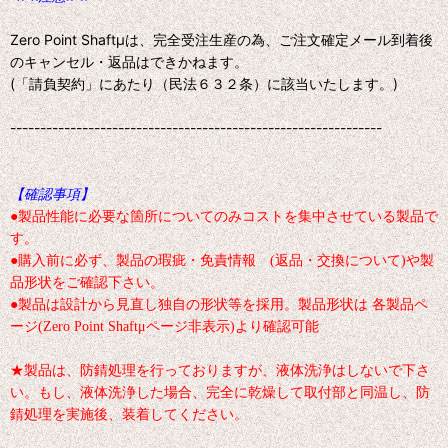
Zero Point Shaftμは、完全受注生産の為、ご注文確定メール到着後
のキャンセル・返品はできかねます。
(「請負契約」にあたり（民法６３２条）に該当いたします。)
--------------------------------------------------------------
【確認事項】
●製品性能に必要な箇所についてのみコストを集中させている製品で
す。
●購入前に必ず、製品の瑕疵・免責情報 (返品・交換について)や製
品形状をご確認下さい。
●製品は設計から見直し独自の形状等を採用。製品形状は 各製品ペ
ージ(Zero Point Shaftμページ非表示)より確認可能
★製品は、防錆処理を行っておりますが、液体洗浄はしないで下さ
い。もし、液体洗浄した場合、完全に乾燥して取付部と同温し、防
錆処理を実施後、装着してください。