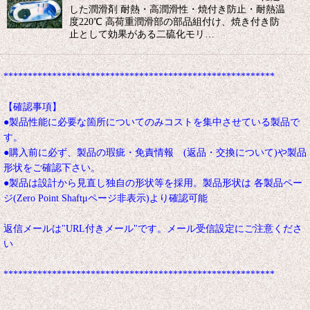
した潤滑剤 耐熱・高潤滑性・焼付き防止・耐熱温
度220℃ 高荷重潤滑部の部品組付け、焼き付き防
止として効果がある二硫化モリ…
********************************************************
【確認事項】
●製品性能に必要な箇所についてのみコストを集中させている製品で
す。
●購入前に必ず、製品の瑕疵・免責情報 (返品・交換について)や製品
形状をご確認下さい。
●製品は設計から見直し独自の形状等を採用。製品形状は 各製品ペー
ジ(Zero Point Shaftμページ非表示)より確認可能
返信メールは"URL付きメール"です。メール受信設定にご注意くださ
い
********************************************************