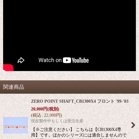
関連商品
ZERO POINT SHAFT_CB1300X4 フロント '99-'03
20,000
円
(税別)
(
税込
:
22,000
円
)
現在製作中もしくは受注生産
【※ご注意ください】 こちらは【CB1300X4専
用】です。ほかのシリーズには適合しませんので