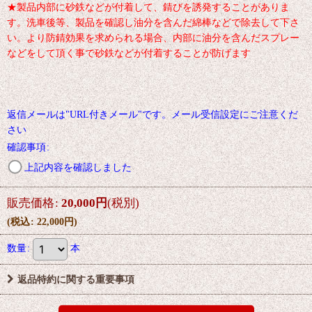
★製品内部に砂鉄などが付着して、錆びを誘発することがありま
す。洗車後等、製品を確認し油分を含んだ綿棒などで除去して下さ
い。より防錆効果を求められる場合、内部に油分を含んだスプレー
などをして頂く事で砂鉄などが付着することが防げます
返信メールは"URL付きメール"です。メール受信設定にご注意くだ
さい
確認事項
:
上記内容を確認しました
販売価格
:
20,000
円
(税別)
(
税込
:
22,000
円
)
数量
:
本
返品特約に関する重要事項