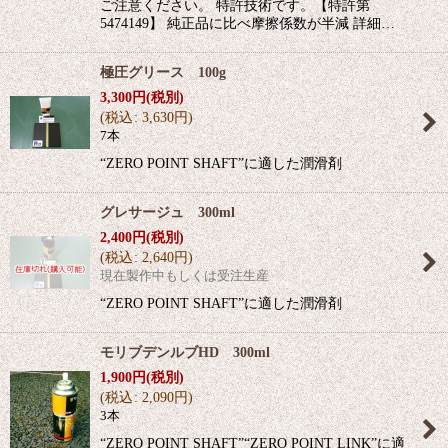
ご注意ください。 特許技術です。【特許第
5474149】 純正品に比べ摩擦係数が半減 詳細…
極圧グリース 100g
3,300
円
(税別)
(
税込
:
3,630
円
)
7本
“ZERO POINT SHAFT”に適した潤滑剤
グレサージュ 300ml
2,400
円
(税別)
(
税込
:
2,640
円
)
現在製作中もしくは受注生産
“ZERO POINT SHAFT”に適した潤滑剤
モリブデンルブHD 300ml
1,900
円
(税別)
(
税込
:
2,090
円
)
3本
“ZERO POINT SHAFT”“ZERO POINT LINK”に適