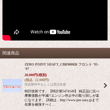
関連商品
ZERO POINT SHAFT_CBR900RR フロント '93-
'97
20,000
円
(税別)
(
税込
:
22,000
円
)
現在製作中もしくは受注生産
特許技術です。【特許第5474149】 純正品に比べ
摩擦係数が半減!!エンジン停止中の取り回しが楽
になります。 詳細は、http://www.peo.nara.jpまで
在庫を確保すべく…