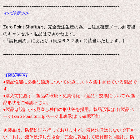
--------------------------------------------------------------
≪≪注意≫≫
Zero Point Shaftμは、完全受注生産の為、ご注文確定メール到着後
のキャンセル・返品はできかねます。
(「請負契約」にあたり（民法６３２条）に該当いたします。)
--------------------------------------------------------------
【確認事項】
●製品性能に必要な箇所についてのみコストを集中させている製品で
す。
●購入前に必ず、製品の瑕疵・免責情報 (返品・交換について)や製
品形状をご確認下さい。
●製品は設計から見直し独自の形状等を採用。製品形状は 各製品ペ
ージ(Zero Point Shaftμページ非表示)より確認可能
★製品は、防錆処理を行っておりますが、液体洗浄はしないで下さ
い。もし、液体洗浄した場合、完全に乾燥して取付部と同温し、防