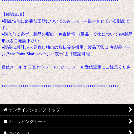
********************************************************
【確認事項】
●製品性能に必要な箇所についてのみコストを集中させている製品で
す。
●購入前に必ず、製品の瑕疵・免責情報 (返品・交換について)や製品
形状をご確認下さい。
●製品は設計から見直し独自の形状等を採用。製品形状は 各製品ペー
ジ(Zero Point Shaftμページ非表示)より確認可能
返信メールは"URL付きメール"です。メール受信設定にご注意くださ
い
********************************************************
オンラインショップ トップ
ショッピングカート
マイページ