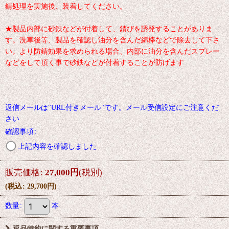
錆処理を実施後、装着してください。
★製品内部に砂鉄などが付着して、錆びを誘発することがありま
す。洗車後等、製品を確認し油分を含んだ綿棒などで除去して下さ
い。より防錆効果を求められる場合、内部に油分を含んだスプレー
などをして頂く事で砂鉄などが付着することが防げます
返信メールは"URL付きメール"です。メール受信設定にご注意くだ
さい
確認事項
:
上記内容を確認しました
販売価格
:
27,000
円
(税別)
(
税込
:
29,700
円
)
数量
:
本
返品特約に関する重要事項