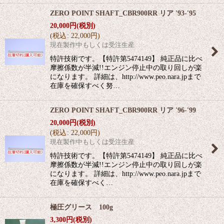
ZERO POINT SHAFT_CBR900RR リア '93-'95
20,000
円
(税別)
(
税込
:
22,000
円
)
現在製作中もしくは受注生産
特許技術です。【特許第5474149】 純正品に比べ
摩擦係数が半減!!エンジン停止中の取り回しが楽
になります。 詳細は、http://www.peo.nara.jpまで
在庫を確保すべく努…
ZERO POINT SHAFT_CBR900RR リア '96-'99
20,000
円
(税別)
(
税込
:
22,000
円
)
現在製作中もしくは受注生産
特許技術です。【特許第5474149】 純正品に比べ
摩擦係数が半減!!エンジン停止中の取り回しが楽
になります。 詳細は、http://www.peo.nara.jpまで
在庫を確保すべく…
極圧グリース 100g
3,300
円
(税別)