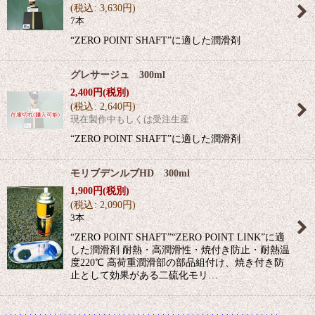
(
税込
:
3,630
円
)
7本
“ZERO POINT SHAFT”に適した潤滑剤
グレサージュ 300ml
2,400
円
(税別)
(
税込
:
2,640
円
)
現在製作中もしくは受注生産
“ZERO POINT SHAFT”に適した潤滑剤
モリブデンルブHD 300ml
1,900
円
(税別)
(
税込
:
2,090
円
)
3本
“ZERO POINT SHAFT”“ZERO POINT LINK”に適
した潤滑剤 耐熱・高潤滑性・焼付き防止・耐熱温
度220℃ 高荷重潤滑部の部品組付け、焼き付き防
止として効果がある二硫化モリ…