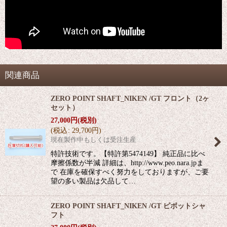
関連商品
ZERO POINT SHAFT_NIKEN /GT フロント（2ヶ
セット）
27,000
円
(税別)
(
税込
:
29,700
円
)
現在製作中もしくは受注生産
特許技術です。【特許第5474149】 純正品に比べ
摩擦係数が半減 詳細は、http://www.peo.nara.jpま
で 在庫を確保すべく努力をしておりますが、ご要
望の多い製品は欠品して…
ZERO POINT SHAFT_NIKEN /GT ピボットシャ
フト