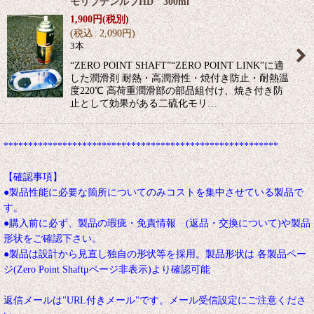
モリブデンルブHD 300ml
1,900
円
(税別)
(
税込
:
2,090
円
)
3本
“ZERO POINT SHAFT”“ZERO POINT LINK”に適
した潤滑剤 耐熱・高潤滑性・焼付き防止・耐熱温
度220℃ 高荷重潤滑部の部品組付け、焼き付き防
止として効果がある二硫化モリ…
********************************************************
【確認事項】
●製品性能に必要な箇所についてのみコストを集中させている製品で
す。
●購入前に必ず、製品の瑕疵・免責情報 (返品・交換について)や製品
形状をご確認下さい。
●製品は設計から見直し独自の形状等を採用。製品形状は 各製品ペー
ジ(Zero Point Shaftμページ非表示)より確認可能
返信メールは"URL付きメール"です。メール受信設定にご注意くださ