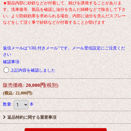
★製品内部に砂鉄などが付着して、錆びを誘発することがありま
す。洗車後等、製品を確認し油分を含んだ綿棒などで除去して下さ
い。より防錆効果を求められる場合、内部に油分を含んだスプレー
などをして頂く事で砂鉄などが付着することが防げます
返信メールは"URL付きメール"です。メール受信設定にご注意くだ
さい
確認事項
:
上記内容を確認しました
販売価格
:
20,000
円
(税別)
(
税込
:
22,000
円
)
数量
:
本
返品特約に関する重要事項