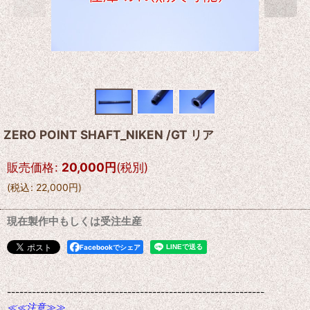
ZERO POINT SHAFT_NIKEN /GT リア
販売価格
:
20,000
円
(税別)
(
税込
:
22,000
円
)
現在製作中もしくは受注生産
Facebookでシェア
--------------------------------------------------------------
≪≪注意≫≫