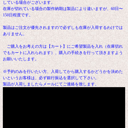
している場合がございます。
在庫が切れている場合の製作納期は製品により違いますが、60日〜
150日程度です。
製品はご注文が優先されますので必ずしも在庫が入荷するわけでは
ありません。
ご購入をお考えの方は【カート】にご希望製品を入れ（在庫切れ
でもカートに入れられます）、購入の手続きを行って頂きますよう
お願いいたします。
※予約のみを行いたい方、入荷してから購入するかどうかを決めた
いというお客様は、必ず銀行振込を選択して下さい。
製品が入荷しましたらメールにてご連絡を致します。