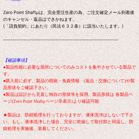
Zero Point Shaftμは、完全受注生産の為、ご注文確定メール到着後
のキャンセル・返品はできかねます。
(「請負契約」にあたり（民法６３２条）に該当いたします。)
--------------------------------------------------------------
【確認事項】
●製品性能に必要な箇所についてのみコストを集中させている製品で
す。
●購入前に必ず、製品の瑕疵・免責情報 (返品・交換について)や製
品形状をご確認下さい。
●製品は設計から見直し独自の形状等を採用。製品形状は 各製品ペ
ージ(Zero Point Shaftμページ非表示)より確認可能
★製品は、防錆処理を行っておりますが、液体洗浄はしないで下さ
い。もし、液体洗浄した場合、完全に乾燥して取付部と同温し、防
錆処理を実施後、装着してください。