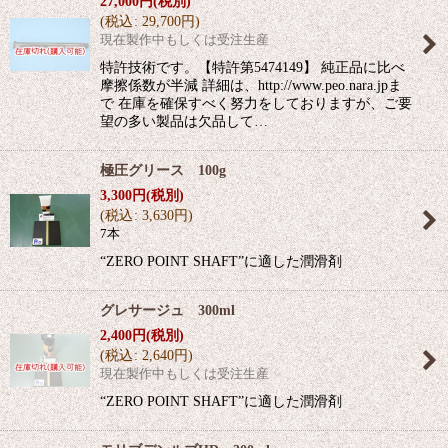
27,000
円
(税別)
(
税込
:
29,700
円
)
現在製作中もしくは受注生産
特許技術です。【特許第5474149】 純正品に比べ
摩擦係数が半減 詳細は、http://www.peo.nara.jpま
で 在庫を確保すべく努力をしておりますが、ご要
望の多い製品は欠品して…
極圧グリース 100g
3,300
円
(税別)
(
税込
:
3,630
円
)
7本
“ZERO POINT SHAFT”に適した潤滑剤
グレサージュ 300ml
2,400
円
(税別)
(
税込
:
2,640
円
)
現在製作中もしくは受注生産
“ZERO POINT SHAFT”に適した潤滑剤