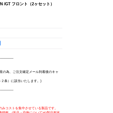
IKEN /GT フロント（2ヶセット）
--------------
完全受注生産の為、ご注文確定メール到着後のキャ
３２条）に該当いたします。)
--------------
のみコストを集中させている製品です。
責情報 (返品・交換について)や製品形状