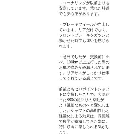
・コーナリングが以前よりも
安定しています。荒れた峠道
でも安心感があります。
・ブレーキフィールが向上し
ています。リアだけでなく、
フロントブレーキをガツンと
効かせた時でも違いを感じら
れます。
・意外でしたが、交換前に比
べ、100km以上走行した際の
お尻の痛みが軽減されていま
す。リアサスがしっかり仕事
してくれている感じです。
前後ともゼロポイントシャフ
トに交換したことで、大味だ
った883の足回りの挙動が、
より繊細なものへと変化しま
した。シャフトの高剛性化と
軽量化による効果は、長距離
で疲労が蓄積してきた際に、
特に顕著に感じられる気がし
ます。