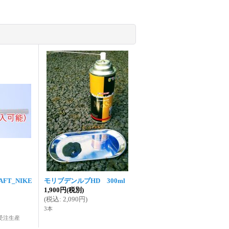
AFT_NIKE
モリブデンルブHD 300ml
1,900円
(税別)
(
税込
:
2,090円
)
3本
受注生産