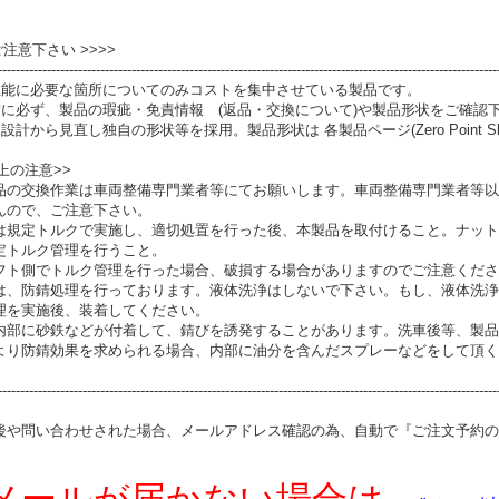
 ご注意下さい >>>>
----------------------------------------------------------------------------------------------------------------
性能に必要な箇所についてのみコストを集中させている製品です。
前に必ず、製品の瑕疵・免責情報 (返品・交換について)や製品形状をご確認
設計から見直し独自の形状等を採用。製品形状は 各製品ページ(Zero Point S
上の注意>>
品の交換作業は車両整備専門業者等にてお願いします。車両整備専門業者等以
んので、ご注意下さい。
は規定トルクで実施し、適切処置を行った後、本製品を取付けること。ナット
定トルク管理を行うこと。
フト側でトルク管理を行った場合、破損する場合がありますのでご注意くださ
は、防錆処理を行っております。液体洗浄はしないで下さい。もし、液体洗浄
理を実施後、装着してください。
内部に砂鉄などが付着して、錆びを誘発することがあります。洗車後等、製品
より防錆効果を求められる場合、内部に油分を含んだスプレーなどをして頂く
----------------------------------------------------------------------------------------------------------------
後や問い合わせされた場合、メールアドレス確認の為、自動で『ご注文予約の