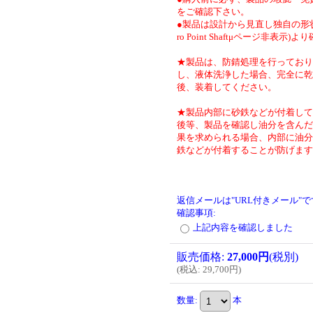
をご確認下さい。
●製品は設計から見直し独自の形状
ro Point Shaftμページ非表示)
★製品は、防錆処理を行っており
し、液体洗浄した場合、完全に乾
後、装着してください。
★製品内部に砂鉄などが付着して
後等、製品を確認し油分を含んだ
果を求められる場合、内部に油分
鉄などが付着することが防げます
返信メールは"URL付きメール"
確認事項
:
上記内容を確認しました
販売価格
:
27,000円
(税別)
(
税込
:
29,700円
)
数量
:
本