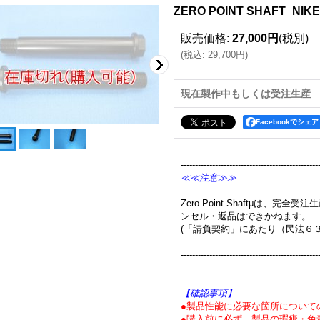
ZERO POINT SHAFT_N
販売価格
:
27,000円
(税別)
(
税込
:
29,700円
)
現在製作中もしくは受注生産
Facebookでシェア
------------------------------------------------
≪≪注意≫≫
Zero Point Shaftμは、
ンセル・返品はできかねます。
(「請負契約」にあたり（民法６
------------------------------------------------
【確認事項】
●製品性能に必要な箇所について
●購入前に必ず、製品の瑕疵・免