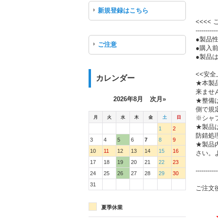
新規登録はこちら
<<<<
-----------
●製品
ご注意
●購入
●製品は
<<安全
カレンダー
★本製
来ませ
2026年8月
次月»
★整備
側で規
月
火
水
木
金
土
日
※シャ
★製品
1
2
防錆処
3
4
5
6
7
8
9
★製品
10
11
12
13
14
15
16
さい。
17
18
19
20
21
22
23
-----------
24
25
26
27
28
29
30
31
ご注文
夏季休業