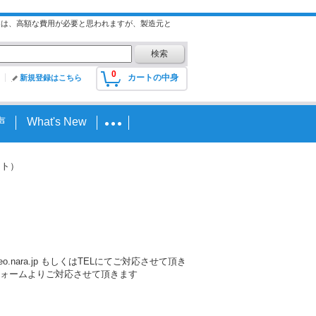
には、高額な費用が必要と思われますが、製造元と
0
カートの中身
新規登録はこちら
声
What's New
セット）
nara.jp もしくはTELにてご対応させて頂き
ォームよりご対応させて頂きます