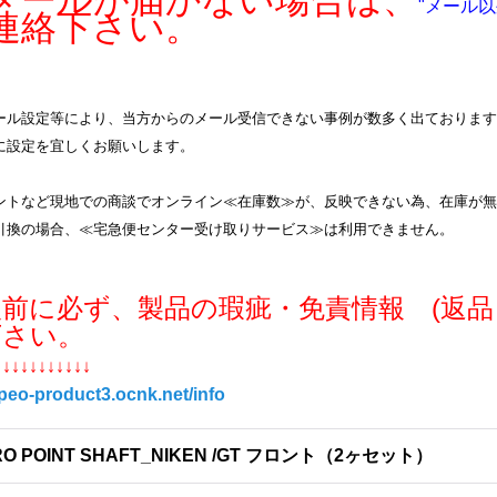
ールが届かない場合は、
"メール以
連絡下さい。
ル設定等により、当方からのメール受信できない事例が数多く出ております。info
に設定を宜しくお願いします。
ントなど現地での商談でオンライン≪在庫数≫が、反映できない為、在庫が無
引換の場合、≪宅急便センター受け取りサービス≫は利用できません。
入前に必ず、製品の瑕疵・免責情報 (返品
下さい。
↓↓↓↓↓↓↓↓↓↓↓
/peo-product3.ocnk.net/info
RO POINT SHAFT_NIKEN /GT フロント（2ヶセット）