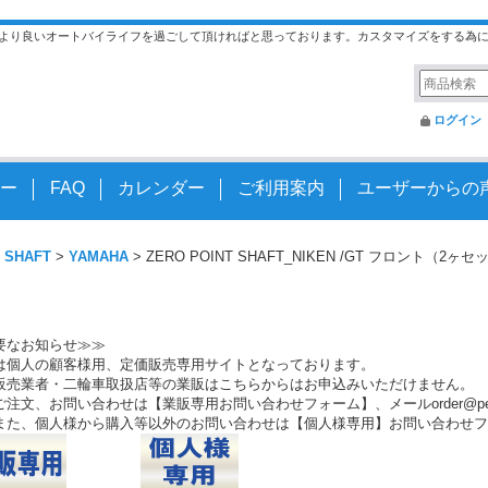
より良いオートバイライフを過ごして頂ければと思っております。カスタマイズをする為
ログイン
ー
FAQ
カレンダー
ご利用案内
ユーザーからの
 SHAFT
>
YAMAHA
>
ZERO POINT SHAFT_NIKEN /GT フロント（2ヶ
要なお知らせ≫≫
は個人の顧客様用、定価販売専用サイトとなっております。
販売業者・二輪車取扱店等の業販はこちらからはお申込みいただけません。
注文、お問い合わせは【業販専用お問い合わせフォーム】、メールorder@peo.
また、個人様から購入等以外のお問い合わせは【個人様専用】お問い合わせフ