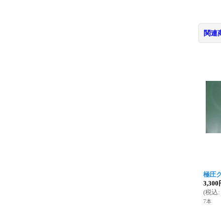
関連
極圧グ
3,30
(
税込
:
7本