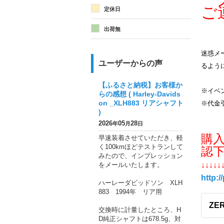
メ
ご
定休日
出荷無
迷惑メー
ユーザーからの声
るよう
【ふるさと納税】お客様か
※イベ
らの感想 ( Harley-Davids
on _XLH883 リアシャフト
※代金
)
2026
05
28
年
月
日
購
早速装着させていただき、軽
く100kmほどテストランして
認
みたので、インプレッション
をメールいたします。
↓↓↓↓↓
http:/
ハーレーダビッドソン XLH
883 1994年 リア用
ZE
交換時に計量したところ、H
D純正シャフトは678.5g、対