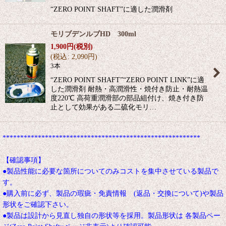
“ZERO POINT SHAFT”に適した潤滑剤
モリブデンルブHD 300ml
1,900
円
(税別)
(
税込
:
2,090
円
)
3本
“ZERO POINT SHAFT”“ZERO POINT LINK”に適
した潤滑剤 耐熱・高潤滑性・焼付き防止・耐熱温
度220℃ 高荷重潤滑部の部品組付け、焼き付き防
止として効果がある二硫化モリ…
********************************************************
【確認事項】
●製品性能に必要な箇所についてのみコストを集中させている製品で
す。
●購入前に必ず、製品の瑕疵・免責情報 (返品・交換について)や製品
形状をご確認下さい。
●製品は設計から見直し独自の形状等を採用。製品形状は 各製品ペー