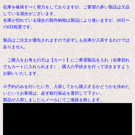
在庫を確保すべく努力をしておりますが、ご要望の多い製品は欠品
している場合がございます。
在庫が切れている場合の製作納期は製品により違いますが、60日〜
150日程度です。
製品はご注文が優先されますので必ずしも在庫が入荷するわけでは
ありません。
ご購入をお考えの方は【カート】にご希望製品を入れ（在庫切れ
でもカートに入れられます）、購入の手続きを行って頂きますよう
お願いいたします。
※予約のみを行いたい方、入荷してから購入するかどうかを決めた
いというお客様は、必ず銀行振込を選択して下さい。
製品が入荷しましたらメールにてご連絡を致します。