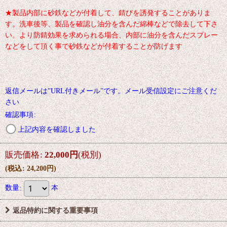
★製品内部に砂鉄などが付着して、錆びを誘発することがありま
す。洗車後等、製品を確認し油分を含んだ綿棒などで除去して下さ
い。より防錆効果を求められる場合、内部に油分を含んだスプレー
などをして頂く事で砂鉄などが付着することが防げます
返信メールは"URL付きメール"です。メール受信設定にご注意くだ
さい
確認事項
:
上記内容を確認しました
販売価格
:
22,000
円
(税別)
(
税込
:
24,200
円
)
数量
:
本
返品特約に関する重要事項