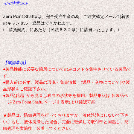
≪≪注意≫≫
Zero Point Shaftμは、完全受注生産の為、ご注文確定メール到着後
のキャンセル・返品はできかねます。
(「請負契約」にあたり（民法６３２条）に該当いたします。)
--------------------------------------------------------------
【確認事項】
●製品性能に必要な箇所についてのみコストを集中させている製品で
す。
●購入前に必ず、製品の瑕疵・免責情報 (返品・交換について)や製
品形状をご確認下さい。
●製品は設計から見直し独自の形状等を採用。製品形状は 各製品ペ
ージ(Zero Point Shaftμページ非表示)より確認可能
★製品は、防錆処理を行っておりますが、液体洗浄はしないで下さ
い。もし、液体洗浄した場合、完全に乾燥して取付部と同温し、防
錆処理を実施後、装着してください。