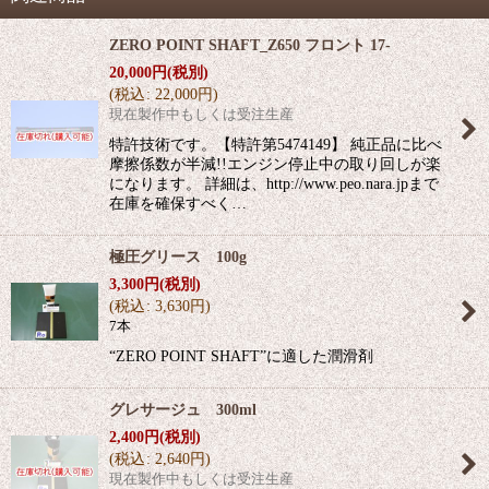
ZERO POINT SHAFT_Z650 フロント 17-
20,000
円
(税別)
(
税込
:
22,000
円
)
現在製作中もしくは受注生産
特許技術です。【特許第5474149】 純正品に比べ
摩擦係数が半減!!エンジン停止中の取り回しが楽
になります。 詳細は、http://www.peo.nara.jpまで
在庫を確保すべく…
極圧グリース 100g
3,300
円
(税別)
(
税込
:
3,630
円
)
7本
“ZERO POINT SHAFT”に適した潤滑剤
グレサージュ 300ml
2,400
円
(税別)
(
税込
:
2,640
円
)
現在製作中もしくは受注生産