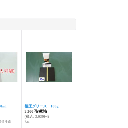
0ml
極圧グリース 100g
3,300円
(税別)
(
税込
:
3,630円
)
受注生産
7本