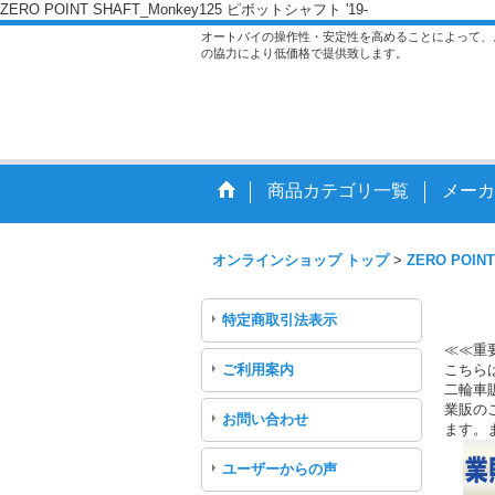
ZERO POINT SHAFT_Monkey125 ピボットシャフト '19-
オートバイの操作性・安定性を高めることによって、
の協力により低価格で提供致します。
商品カテゴリ一覧
メーカ
オンラインショップ トップ
>
ZERO POINT
特定商取引法表示
≪≪重
ご利用案内
こちら
二輪車
業販のご
お問い合わせ
ます。
ユーザーからの声