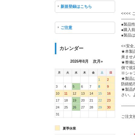
新規登録はこちら
<<<<
-----------
●製品
ご注意
●購入
●製品は
<<安全
カレンダー
★本製
来ませ
2026年8月
次月»
★整備
側で規
月
火
水
木
金
土
日
※シャ
★製品
1
2
防錆処
3
4
5
6
7
8
9
★製品
10
11
12
13
14
15
16
さい。
17
18
19
20
21
22
23
-----------
24
25
26
27
28
29
30
31
ご注文
夏季休業