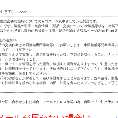
 ご注意下さい >>>>
----------------------------------------------------------------------------------------------------------------
性能に必要な箇所についてのみコストを集中させている製品です。
前に必ず、製品の瑕疵・免責情報 (返品・交換について)や製品形状をご確認
設計から見直し独自の形状等を採用。製品形状は 各製品ページ(Zero Point S
上の注意>>
品の交換作業は車両整備専門業者等にてお願いします。車両整備専門業者等以
んので、ご注意下さい。
は規定トルクで実施し、適切処置を行った後、本製品を取付けること。ナット
定トルク管理を行うこと。
フト側でトルク管理を行った場合、破損する場合がありますのでご注意くださ
は、防錆処理を行っております。液体洗浄はしないで下さい。もし、液体洗浄
理を実施後、装着してください。
内部に砂鉄などが付着して、錆びを誘発することがあります。洗車後等、製品
より防錆効果を求められる場合、内部に油分を含んだスプレーなどをして頂く
----------------------------------------------------------------------------------------------------------------
後や問い合わせされた場合、メールアドレス確認の為、自動で『ご注文予約の