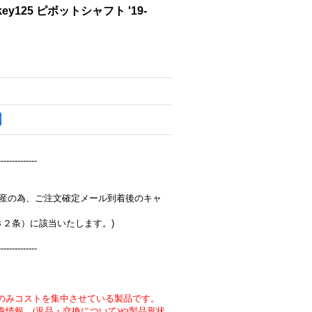
nkey125 ピボットシャフト '19-
--------------
完全受注生産の為、ご注文確定メール到着後のキャ
３２条）に該当いたします。)
--------------
のみコストを集中させている製品です。
責情報 (返品・交換について)や製品形状