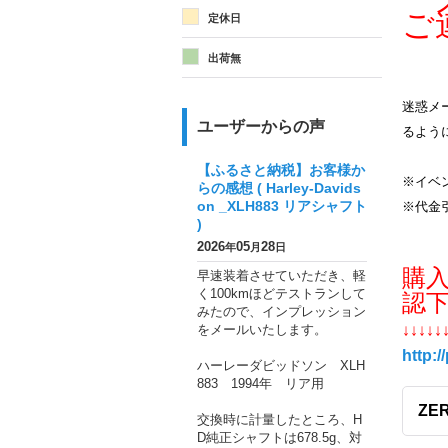
メ
ご
定休日
出荷無
迷惑メー
ユーザーからの声
るよう
【ふるさと納税】お客様か
※イベ
らの感想 ( Harley-Davids
on _XLH883 リアシャフト
※代金
)
2026
05
28
年
月
日
購
早速装着させていただき、軽
く100kmほどテストランして
認
みたので、インプレッション
をメールいたします。
↓↓↓↓↓
http:/
ハーレーダビッドソン XLH
883 1994年 リア用
ZE
交換時に計量したところ、H
D純正シャフトは678.5g、対