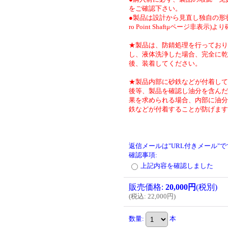
をご確認下さい。
●製品は設計から見直し独自の形状
ro Point Shaftμページ非表示)
★製品は、防錆処理を行っており
し、液体洗浄した場合、完全に乾
後、装着してください。
★製品内部に砂鉄などが付着して
後等、製品を確認し油分を含んだ
果を求められる場合、内部に油分
鉄などが付着することが防げます
返信メールは"URL付きメール"
確認事項
:
上記内容を確認しました
販売価格
:
20,000円
(税別)
(
税込
:
22,000円
)
数量
:
本