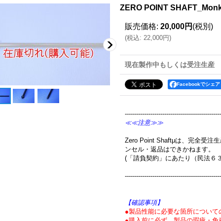
ZERO POINT SHAFT_Mo
販売価格
:
20,000円
(税別)
(
税込
:
22,000円
)
現在製作中もしくは受注生産
Facebookでシェア
------------------------------------------------
≪≪注意≫≫
Zero Point Shaftμは、
ンセル・返品はできかねます。
(「請負契約」にあたり（民法６
------------------------------------------------
【確認事項】
●製品性能に必要な箇所について
●購入前に必ず、製品の瑕疵・免