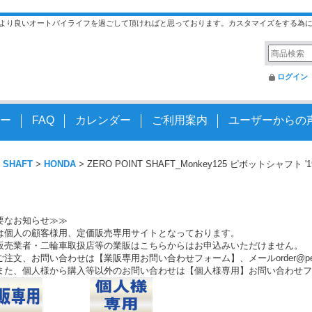
より良いオートバイライフを過ごして頂ければと思っております。カスタマイズをする為
ログイン
ー
FAQ
カレンダー
ご利用案内
ユーザーからの
 SHAFT
>
HONDA
>
ZERO POINT SHAFT_Monkey125 ピボットシャフト '1
要なお知らせ≫≫
は個人の顧客様用、定価販売専用サイトとなっております。
販売業者・二輪車取扱店等の業販はこちらからはお申込みいただけません。
注文、お問い合わせは【業販専用お問い合わせフォーム】、メールorder@peo.
また、個人様から購入等以外のお問い合わせは【個人様専用】お問い合わせフ