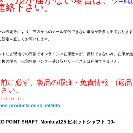
ールが届かない場合は、
"メール以
連絡下さい。
ル設定等により、当方からのメール受信できない事例が数多く出ております。info
に設定を宜しくお願いします。
ントなど現地での商談でオンライン≪在庫数≫が、反映できない為、在庫が無
引換の場合、≪宅急便センター受け取りサービス≫は利用できません。
入前に必ず、製品の瑕疵・免責情報 (返品
下さい。
↓↓↓↓↓↓↓↓↓↓↓
/peo-product3.ocnk.net/info
RO POINT SHAFT_Monkey125 ピボットシャフト '19-