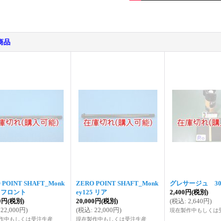
商品
 POINT SHAFT_Monk
ZERO POINT SHAFT_Monk
グレサージュ 30
5 フロント
ey125 リア
2,400円
(税別)
00円
(税別)
20,000円
(税別)
(
税込
:
2,640円
)
22,000円
)
(
税込
:
22,000円
)
現在製作中もしくは
作中もしくは受注生産
現在製作中もしくは受注生産