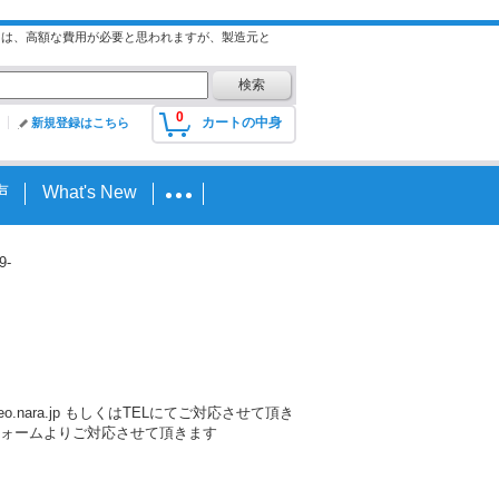
には、高額な費用が必要と思われますが、製造元と
0
カートの中身
新規登録はこちら
声
What's New
9-
nara.jp もしくはTELにてご対応させて頂き
ォームよりご対応させて頂きます