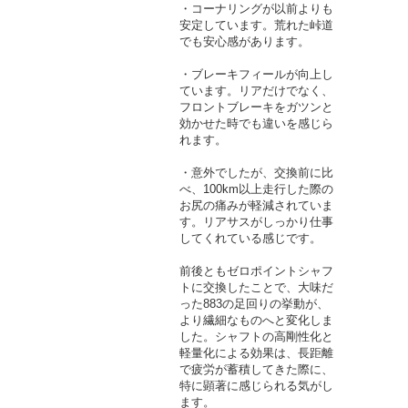
・コーナリングが以前よりも
安定しています。荒れた峠道
でも安心感があります。
・ブレーキフィールが向上し
ています。リアだけでなく、
フロントブレーキをガツンと
効かせた時でも違いを感じら
れます。
・意外でしたが、交換前に比
べ、100km以上走行した際の
お尻の痛みが軽減されていま
す。リアサスがしっかり仕事
してくれている感じです。
前後ともゼロポイントシャフ
トに交換したことで、大味だ
った883の足回りの挙動が、
より繊細なものへと変化しま
した。シャフトの高剛性化と
軽量化による効果は、長距離
で疲労が蓄積してきた際に、
特に顕著に感じられる気がし
ます。