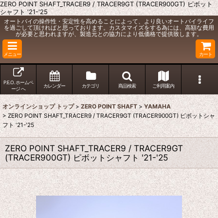
ZERO POINT SHAFT_TRACER9 / TRACER9GT (TRACER900GT) ピボット
シャフト '21-'25
オートバイの操作性・安定性を高めることによって、より良いオートバイライフ
を過ごして頂ければと思っております。カスタマイズをする為には、高額な費用
が必要と思われますが、製造元との協力により低価格で提供致します。
メニュー
カート
P.E.O. ホームペ
カレンダー
カテゴリ
商品検索
ご利用案内
ージ へ
オンラインショップ トップ
>
ZERO POINT SHAFT
>
YAMAHA
>
ZERO POINT SHAFT_TRACER9 / TRACER9GT (TRACER900GT) ピボットシャ
フト '21-'25
ZERO POINT SHAFT_TRACER9 / TRACER9GT
(TRACER900GT) ピボットシャフト '21-'25