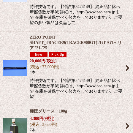
特許技術です。【特許第5474149】 純正品に比べ
摩擦係数が半減 詳細は、http://www.peo.nara.jpま
で 在庫を確保すべく努力をしておりますが、ご要
望の多い製品は欠品して…
ZERO POINT
SHAFT_TRACER9(TRACER900GT) /GT /GT+ リ
ア '21-'25
20,000
円
(税別)
(
税込
:
22,000
円
)
4本
特許技術です。【特許第5474149】 純正品に比べ
摩擦係数が半減 詳細は、http://www.peo.nara.jpま
で 在庫を確保すべく努力をしておりますが、ご要
望…
極圧グリース 100g
3,300
円
(税別)
(
税込
:
3,630
円
)
7本