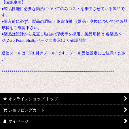
【確認事項】
●製品性能に必要な箇所についてのみコストを集中させている製品で
す。
●購入前に必ず、製品の瑕疵・免責情報 (返品・交換について)や製品
形状をご確認下さい。
●製品は設計から見直し独自の形状等を採用。製品形状は 各製品ペー
ジ(Zero Point Shaftμページ非表示)より確認可能
返信メールは"URL付きメール"です。メール受信設定にご注意くださ
い
********************************************************
オンラインショップ トップ
ショッピングカート
マイページ