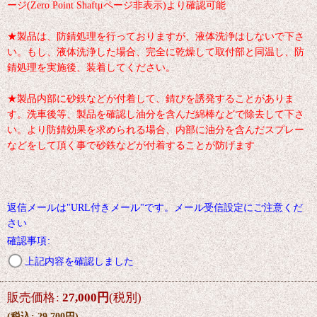
ージ(Zero Point Shaftμページ非表示)より確認可能
★製品は、防錆処理を行っておりますが、液体洗浄はしないで下さ
い。もし、液体洗浄した場合、完全に乾燥して取付部と同温し、防
錆処理を実施後、装着してください。
★製品内部に砂鉄などが付着して、錆びを誘発することがありま
す。洗車後等、製品を確認し油分を含んだ綿棒などで除去して下さ
い。より防錆効果を求められる場合、内部に油分を含んだスプレー
などをして頂く事で砂鉄などが付着することが防げます
返信メールは"URL付きメール"です。メール受信設定にご注意くだ
さい
確認事項
:
上記内容を確認しました
販売価格
:
27,000
円
(税別)
(
税込
:
29,700
円
)