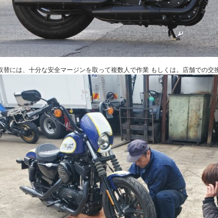
取替には、十分な安全マージンを取って複数人で作業 もしくは。店舗での交