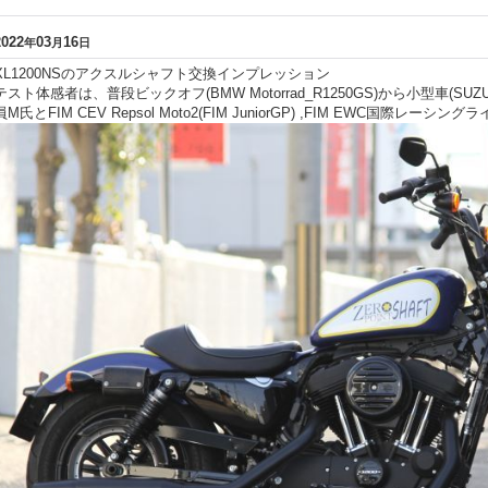
2022
03
16
年
月
日
XL1200NSのアクスルシャフト交換インプレッション
テスト体感者は、普段ビックオフ(BMW Motorrad_R1250GS)から小型車(SUZ
員M氏とFIM CEV Repsol Moto2(FIM JuniorGP) ,FIM EWC国際レーシ