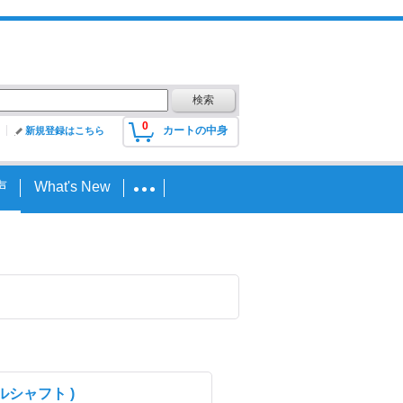
0
カートの中身
新規登録はこちら
声
What's New
ルシャフト )